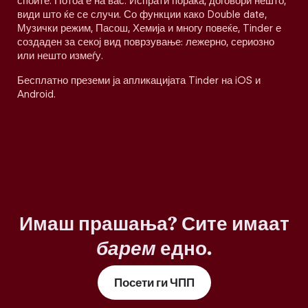
споите. Потоа е на вас. Испрати порака, договори нешто,
види што ќе се случи. Со функции како Double date,
Музички режим, Пасош, Хемија и многу повеќе, Tinder е
создаден за секој вид поврзување: лежерно, сериозно
или нешто измеѓу.
Бесплатно преземи ја апликацијата Tinder на iOS и
Android.
Имаш прашања? Сите имаат
барем
едно.
Посети ги ЧПП