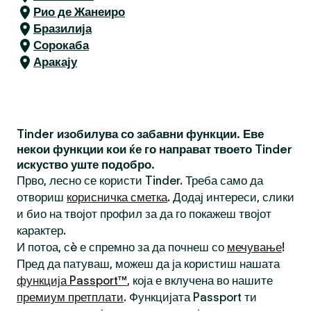
Рио де Жанеиро
Бразилија
Сорокаба
Аракају
Tinder изобилува со забавни функции. Еве
некои функции кои ќе го направат твоето Tinder
искуство уште подобро.
Прво, лесно се користи Tinder. Треба само да
отвориш
корисничка сметка
. Додај интереси, слики
и био на твојот профил за да го покажеш твојот
карактер.
И потоа, сè е спремно за да почнеш со
мечување
!
Пред да патуваш, можеш да ја користиш нашата
функција Passport™
, која е вклучена во нашите
премиум претплати
. Функцијата Passport ти