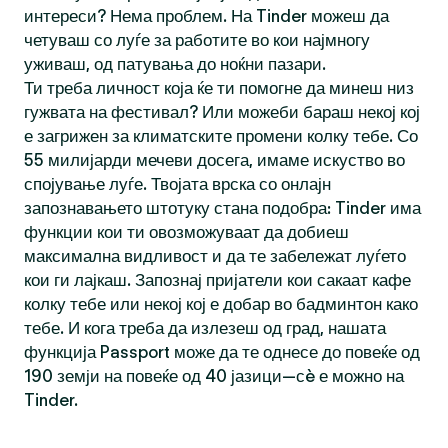
интереси? Нема проблем. На Tinder можеш да
четуваш со луѓе за работите во кои најмногу
уживаш, од патувања до ноќни пазари.
Ти треба личност која ќе ти помогне да минеш низ
гужвата на фестивал? Или можеби бараш некој кој
е загрижен за климатските промени колку тебе. Со
55 милијарди мечеви досега, имаме искуство во
спојување луѓе. Твојата врска со онлајн
запознавањето штотуку стана подобра: Tinder има
функции кои ти овозможуваат да добиеш
максимална видливост и да те забележат луѓето
кои ги лајкаш. Запознај пријатели кои сакаат кафе
колку тебе или некој кој е добар во бадминтон како
тебе. И кога треба да излезеш од град, нашата
функција Passport може да те однесе до повеќе од
190 земји на повеќе од 40 јазици—сè е можно на
Tinder.