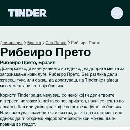
T
i
n
d
e
Дестинации
Бразил
Сао Паоло
Рибеиро Прето
r
Рибеиро Прето
H
o
m
Рибеиро Прето, Бразил
e
Дознај како оди излегувањето во едно од најдобрите места за
запознавање нови луѓе: Рибеиро Прето. Без разлика дали
живееш тука или сакаш да допатуваш, на Tinder ќе најдеш
многу мештани во твоја близина.
Користи Tinder за да мечуваш со некој кој ги дели твоите
интереси, истражи ја ноќта со нов пријател, напиј се нешто во
локален бар или уживај на кафе во некое кафуле во близина.
Или посетувај знаменитости низ градот за да ги откриеш или
одново да ги откриеш најдобрите работи кои можеш да ги
правиш во градот.