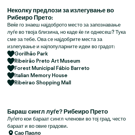
Неколку предлози за излегување во
Рибеиро Прето:
Веќе го знаеш најдоброто место за запознавање
луѓе во твоја близина, но каде ќе ги однесеш? Тука
сме за тебе. Ова се најдобрите места за
излегување и најпопуларните идеи во градот:
Gorilhão Park
Ribeirão Preto Art Museum
Forest Municipal Fábio Barreto
Italian Memory House
Ribeirao Shopping Mall
Бараш сингл луѓе? Рибеиро Прето
Луѓето кои бараат сингл членови во тој град, често
бараат и во овие градови.
Сао Паоло