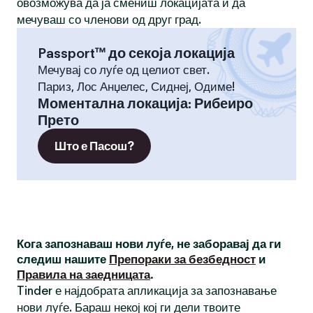
овозможува да ја смениш локацијата и да
мечуваш со членови од друг град.
Passport™ до секоја локација
Мечувај со луѓе од целиот свет.
Париз, Лос Анџелес, Сиднеј, Одиме!
Моментална локација
:
Рибеиро
Прето
Што е Пасош?
Кога запознаваш нови луѓе, не заборавај да ги
следиш нашите
Препораки за безбедност
и
Правила на заедницата
.
Tinder е најдобрата апликација за запознавање
нови луѓе. Бараш некој кој ги дели твоите