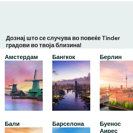
Дознај што се случува во повеќе Tinder
градови во твоја близина!
Амстердам
Бангкок
Берлин
Бали
Барселона
Буенос
Аирес