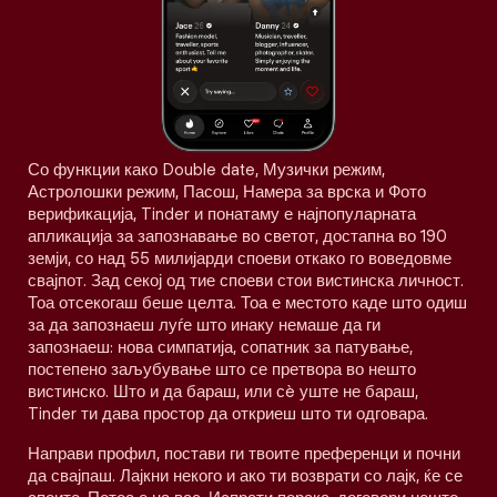
Со функции како Double date, Музички режим,
Астролошки режим, Пасош, Намера за врска и Фото
верификација, Tinder и понатаму е најпопуларната
апликација за запознавање во светот, достапна во 190
земји, со над 55 милијарди споеви откако го воведовме
свајпот. Зад секој од тие споеви стои вистинска личност.
Тоа отсекогаш беше целта. Тоа е местото каде што одиш
за да запознаеш луѓе што инаку немаше да ги
запознаеш: нова симпатија, сопатник за патување,
постепено заљубување што се претвора во нешто
вистинско. Што и да бараш, или сè уште не бараш,
Tinder ти дава простор да откриеш што ти одговара.
Направи профил, постави ги твоите преференци и почни
да свајпаш. Лајкни некого и ако ти возврати со лајк, ќе се