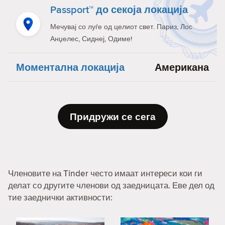
Passport™ до секоја локација
Мечувај со луѓе од целиот свет. Париз, Лос
Анџелес, Сиднеј, Одиме!
Моментална локација
Американа
Придружи се сега
Членовите на Tinder често имаат интереси кои ги
делат со другите членови од заедницата. Еве дел од
тие заеднички активности: