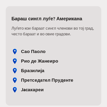
Бараш сингл луѓе? Американа
Луѓето кои бараат сингл членови во тој град,
често бараат и во овие градови.
Сао Паоло
Рио де Жанеиро
Бразилија
Претседател Пруденте
Jacакареи