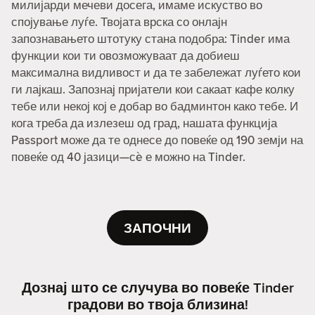
милијарди мечеви досега, имаме искуство во
спојување луѓе. Твојата врска со онлајн
запознавањето штотуку стана подобра: Tinder има
функции кои ти овозможуваат да добиеш
максимална видливост и да те забележат луѓето кои
ги лајкаш. Запознај пријатели кои сакаат кафе колку
тебе или некој кој е добар во бадминтон како тебе. И
кога треба да излезеш од град, нашата функција
Passport може да те однесе до повеќе од 190 земји на
повеќе од 40 јазици—сè е можно на Tinder.
ЗАПОЧНИ
Дознај што се случува во повеќе Tinder
градови во твоја близина!