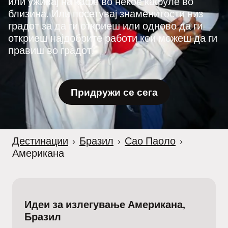
или уживај на кафе во некое кафуле во
близина. Или посетувај знаменитости низ
градот за да ги откриеш или одново да ги
откриеш најдобрите работи кои можеш да ги
правиш во градот.
Придружи се сега
Дестинации
›
Бразил
›
Сао Паоло
›
Американа
Идеи за излегување Американа,
Бразил