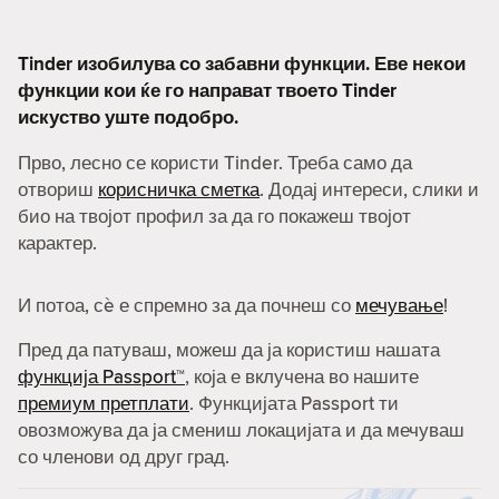
Tinder изобилува со забавни функции. Еве некои
функции кои ќе го направат твоето Tinder
искуство уште подобро.
Прво, лесно се користи Tinder. Треба само да
отвориш
корисничка сметка
. Додај интереси, слики и
био на твојот профил за да го покажеш твојот
карактер.
И потоа, сè е спремно за да почнеш со
мечување
!
Пред да патуваш, можеш да ја користиш нашата
функција Passport™
, која е вклучена во нашите
премиум претплати
. Функцијата Passport ти
овозможува да ја смениш локацијата и да мечуваш
со членови од друг град.