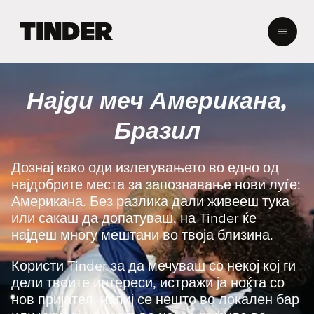
T
i
n
d
e
Најди меч Американа,
r
H
Бразил
o
m
e
Дознај како оди излегувањето во едно од
најдобрите места за запознавање нови луѓе:
Американа. Без разлика дали живееш тука
или сакаш да допатуваш, на Tinder ќе
најдеш многу мештани во твоја близина.
Користи Tinder за да мечуваш со некој кој ги
дели твоите интереси, истражи ја ноќта со
нов пријател, напиј се нешто во локален бар