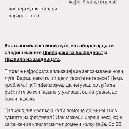
кафе, бранч, готвење
концерти, фестивали,
караоке, спорт
Кога запознаваш нови луѓе, не заборавај да ги
следиш нашите
Препораки за безбедност
и
Правила на заедницата
.
Tinder е најдобрата апликација за запознавање нови
луѓе. Бараш некој кој ги дели твоите интереси? Нема
проблем. На Tinder можеш да четуваш со луѓе за
работите во кои најмногу уживаш, од патувања до
ноќни пазари.
Ти треба личност која ќе ти помогне да минеш низ
гужвата на фестивал? Или можеби бараш некој кој е
загрижен за климатските промени колку тебе. Со 55