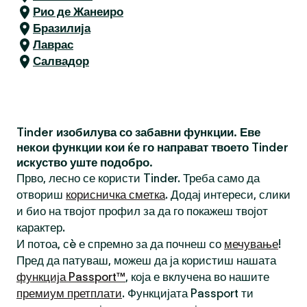
Рио де Жанеиро
Бразилија
Лаврас
Салвадор
Tinder изобилува со забавни функции. Еве
некои функции кои ќе го направат твоето Tinder
искуство уште подобро.
Прво, лесно се користи Tinder. Треба само да
отвориш
корисничка сметка
. Додај интереси, слики
и био на твојот профил за да го покажеш твојот
карактер.
И потоа, сè е спремно за да почнеш со
мечување
!
Пред да патуваш, можеш да ја користиш нашата
функција Passport™
, која е вклучена во нашите
премиум претплати
. Функцијата Passport ти