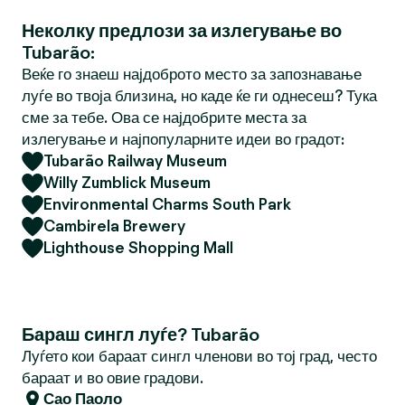
Неколку предлози за излегување во
Tubarão:
Веќе го знаеш најдоброто место за запознавање
луѓе во твоја близина, но каде ќе ги однесеш? Тука
сме за тебе. Ова се најдобрите места за
излегување и најпопуларните идеи во градот:
Tubarão Railway Museum
Willy Zumblick Museum
Environmental Charms South Park
Cambirela Brewery
Lighthouse Shopping Mall
Бараш сингл луѓе? Tubarão
Луѓето кои бараат сингл членови во тој град, често
бараат и во овие градови.
Сао Паоло