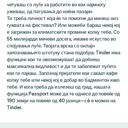
четуваш со луѓе за работите во кои најмногу
уживаш, од патувања до ноќни пазари.
Ти треба личност која ќе ти помогне да минеш низ
гужвата на фестивал? Или можеби бараш некој кој
е загрижен за климатските промени колку тебе. Со
55 милијарди мечеви досега, имаме искуство во
спојување луѓе. Твојата врска со онлајн
запознавањето штотуку стана подобра: Tinder има
функции кои ти овозможуваат да добиеш
максимална видливост и да те забележат луѓето
кои ги лајкаш. Запознај пријатели кои сакаат кафе
колку тебе или некој кој е добар во бадминтон како
тебе. И кога треба да излезеш од град, нашата
функција Passport може да те однесе до повеќе од
190 земји на повеќе од 40 јазици—сè е можно на
Tinder.