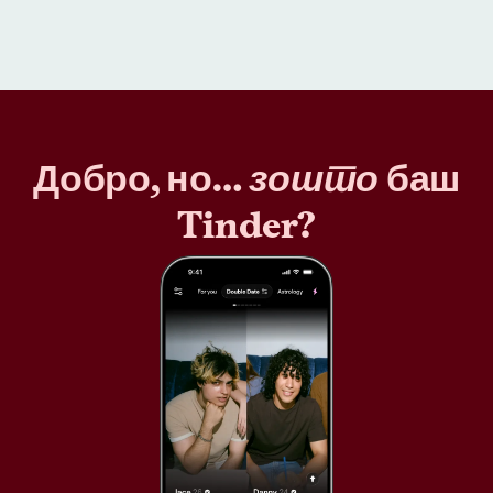
Добро, но…
зошто
баш
Tinder?