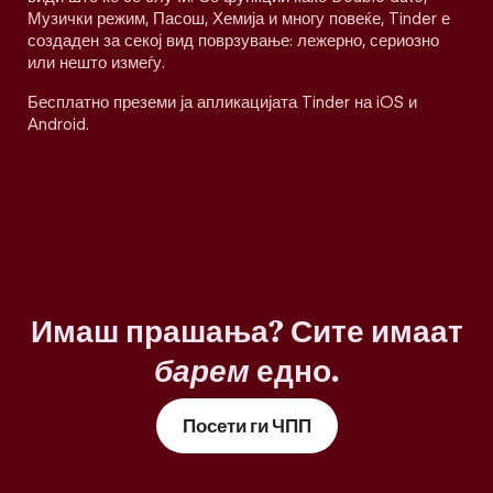
Музички режим, Пасош, Хемија и многу повеќе, Tinder е
создаден за секој вид поврзување: лежерно, сериозно
или нешто измеѓу.
Бесплатно преземи ја апликацијата Tinder на iOS и
Android.
Имаш прашања? Сите имаат
барем
едно.
Посети ги ЧПП