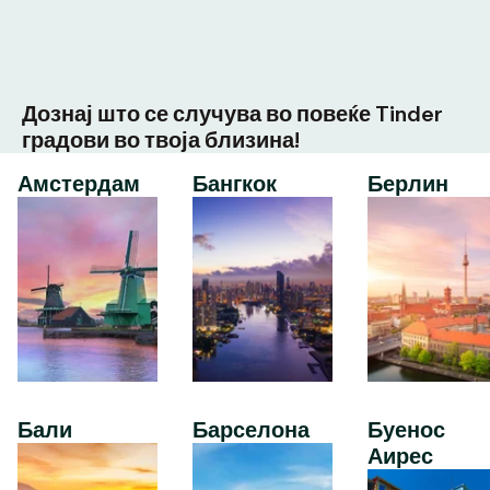
Дознај што се случува во повеќе Tinder
градови во твоја близина!
Амстердам
Бангкок
Берлин
Бали
Барселона
Буенос
Аирес