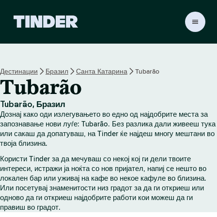
T
i
n
d
e
Дестинации
Бразил
Санта Катарина
Tubarão
r
Tubarão
H
o
m
Tubarão, Бразил
e
Дознај како оди излегувањето во едно од најдобрите места за
запознавање нови луѓе: Tubarão. Без разлика дали живееш тука
или сакаш да допатуваш, на Tinder ќе најдеш многу мештани во
твоја близина.
Користи Tinder за да мечуваш со некој кој ги дели твоите
интереси, истражи ја ноќта со нов пријател, напиј се нешто во
локален бар или уживај на кафе во некое кафуле во близина.
Или посетувај знаменитости низ градот за да ги откриеш или
одново да ги откриеш најдобрите работи кои можеш да ги
правиш во градот.