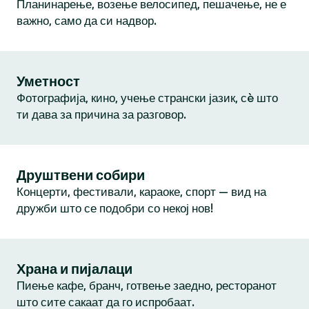
Планинарење, возење велосипед, пешачење, не е
важно, само да си надвор.
Уметност
Фотографија, кино, учење странски јазик, сè што
ти дава за причина за разговор.
Друштвени собири
Концерти, фестивали, караоке, спорт — вид на
дружби што се подобри со некој нов!
Храна и пијалаци
Пиење кафе, бранч, готвење заедно, ресторанот
што сите сакаат да го испробаат.