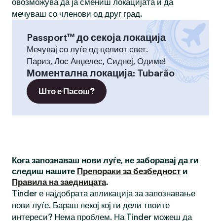
овозможува да ја смениш локацијата и да
мечуваш со членови од друг град.
Passport™ до секоја локација
Мечувај со луѓе од целиот свет.
Париз, Лос Анџелес, Сиднеј, Одиме!
Моментална локација
:
Tubarão
Што е Пасош?
Кога запознаваш нови луѓе, не заборавај да ги
следиш нашите
Препораки за безбедност
и
Правила на заедницата
.
Tinder е најдобрата апликација за запознавање
нови луѓе. Бараш некој кој ги дели твоите
интереси? Нема проблем. На Tinder можеш да