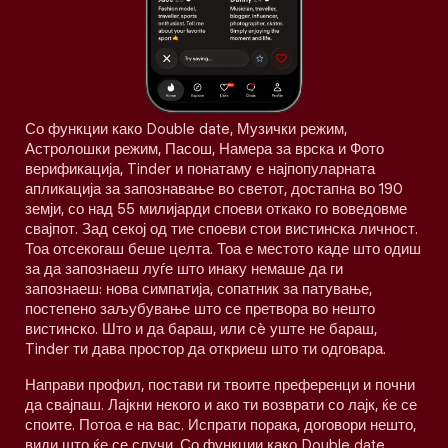
Со функции како Double date, Музички режим,
Астролошки режим, Пасош, Намера за врска и Фото
верификација, Tinder и понатаму е најпопуларната
апликација за запознавање во светот, достапна во 190
земји, со над 55 милијарди споеви откако го воведовме
свајпот. Зад секој од тие споеви стои вистинска личност.
Тоа отсекогаш беше целта. Тоа е местото каде што одиш
за да запознаеш луѓе што инаку немаше да ги
запознаеш: нова симпатија, сопатник за патување,
постепено заљубување што се претвора во нешто
вистинско. Што и да бараш, или сè уште не бараш,
Tinder ти дава простор да откриеш што ти одговара.
Направи профил, постави ги твоите преференци и почни
да свајпаш. Лајкни некого и ако ти возврати со лајк, ќе се
споите. Потоа е на вас. Испрати порака, договори нешто,
види што ќе се случи. Со функции како Double date,