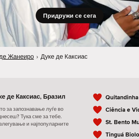
Придружи се сега
 де Жанеиро
›
Дуке де Каксиас
ке де Каксиас, Бразил
Quitandinha
то за запознавање луѓе во
Ciência e V
однесеш? Тука сме за тебе.
St. Bento 
излегување и најпопуларните
Tinguá Biolo