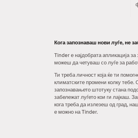
Кога запознаваш нови луѓе, не з
Tinder е најдобрата апликација за
можеш да четуваш со луѓе за рабо
Ти треба личност која ќе ти помог
климатските промени колку тебе. С
запознавањето штотуку стана под
забележат луѓето кои ги лајкаш. За
кога треба да излезеш од град, на
е можно на Tinder.