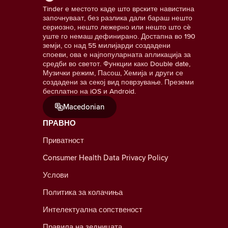
Tinder е местото каде што врските навистина
започнуваат, без разлика дали бараш нешто
сериозно, нешто лежерно или нешто што сè
уште го немаш дефинирано. Достапна во 190
земји, со над 55 милијарди создадени
споеви, ова е најпопуларната апликација за
средби во светот. Функции како Double date,
Музички режим, Пасош, Хемија и други се
создадени за секој вид поврзување. Преземи
бесплатно на iOS и Android.
Macedonian
ПРАВНО
Приватност
Consumer Health Data Privacy Policy
Услови
Политика за колачиња
Интелектуална сопственост
Правила на зедницата