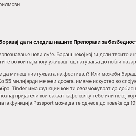
филмови
аборавај да ги следиш нашите
Препораки за безбеднос
 запознавање нови луѓе. Бараш некој кој ги дели твоите 
тите во кои најмногу уживаш, од патувања до ноќни пазар
не да минеш низ гужвата на фестивал? Или можеби бараш н
о 55 милијарди мечеви досега, имаме искуство во спојува
обра: Tinder има функции кои ти овозможуваат да добие
познај пријатели кои сакаат кафе колку тебе или некој кој
шата функција Passport може да те однесе до повеќе од 1