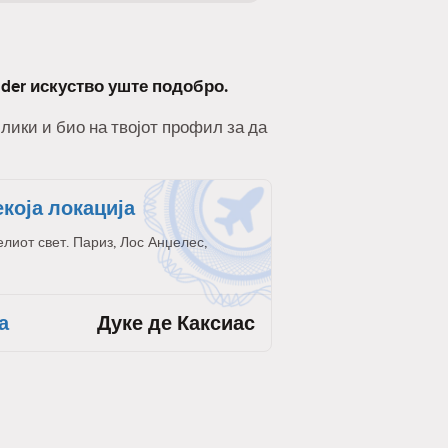
nder искуство уште подобро.
слики и био на твојот профил за да
екоја локација
елиот свет. Париз, Лос Анџелес,
а
Дуке де Каксиас