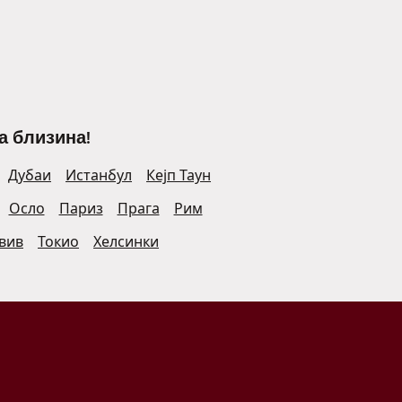
а близина!
Дубаи
Истанбул
Кејп Таун
Осло
Париз
Прага
Рим
Авив
Токио
Хелсинки