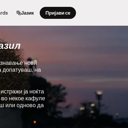
ards
Јазик
Пријави се
азил
познавање нови
а допатуваш, на
 истражи ја ноќта
е во некое кафуле
еш или одново да