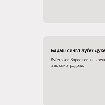
Бараш сингл луѓе? Дуке
Луѓето кои бараат сингл члено
и во овие градови.