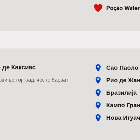
Poção Waterf
 де Каксиас
Сао Паоло
Рио де Жа
ви во тој град, често бараат
Бразилија
Кампо Гра
Нова Игуа