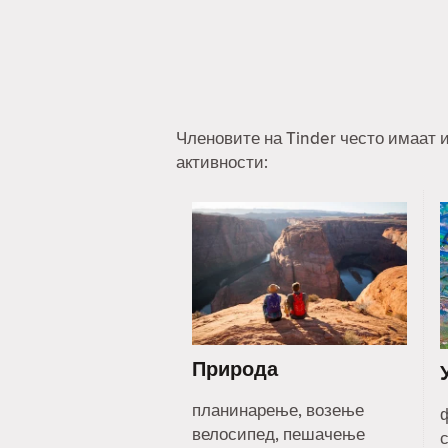
Членовите на Tinder често имаат и
активности:
Природа
планинарење, возење
велосипед, пешачење
с