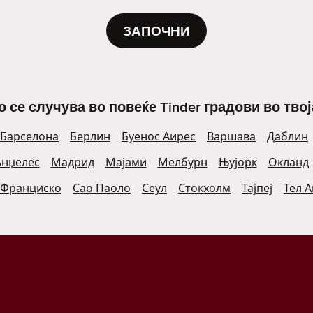
ЗАПОЧНИ
о се случува во повеќе Tinder градови во твој
Барселона
Берлин
Буенос Аирес
Варшава
Даблин
Анџелес
Мадрид
Мајами
Мелбурн
Њујорк
Окланд
 Франциско
Сао Паоло
Сеул
Стокхолм
Тајпеј
Тел 