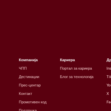
Компанија
Кариера
Д
ЧПП
Портал за кариера
In
Дестинации
Блог за технологија
Ti
Прес-центар
Yo
Контакт
X
Промотивен код
Fa
Поддршка