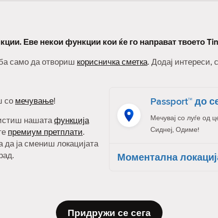
кции. Еве некои функции кои ќе го направат твоето Ti
реба само да отвориш
корисничка сметка
. Додај интереси, 
Passport™ до с
ш со
мечување
!
Мечувај со луѓе од ц
ристиш нашата
функција
Сиднеј, Одиме!
ите
премиум претплати
.
а да ја смениш локацијата
рад.
Моментална локациј
Придружи се сега