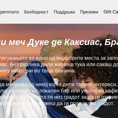
ретплати
Безбедност
Поддршка
Преземи
Gift C
ди меч Дуке де Каксиас, Бр
злегувањето во едно од најдобрите места за за
сиас. Без разлика дали живееш тука или сакаш д
многу мештани во твоја близина.
да мечуваш со некој кој ги дели твоите интереси,
напиј се нешто во локален бар или уживај на каф
осетувај знаменитости низ градот за да ги откри
рите работи кои можеш да ги правиш во градот.