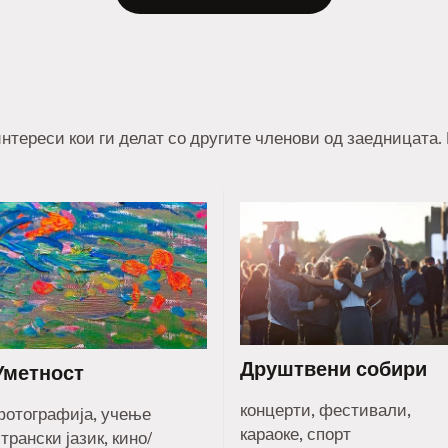
нтереси кои ги делат со другите членови од заедницата.
Друштвени собири
Уметност
концерти, фестивали,
фотографија, учење
караоке, спорт
трански јазик, кино/