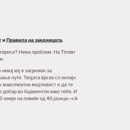
т
и
Правила на заедницата
.
интереси? Нема проблем. На Tinder
и.
екој кој е загрижен за
ње луѓе. Твојата врска со онлајн
ш максимална видливост и да те
 е добар во бадминтон како тебе. И
90 земји на повеќе од 40 јазици—сè