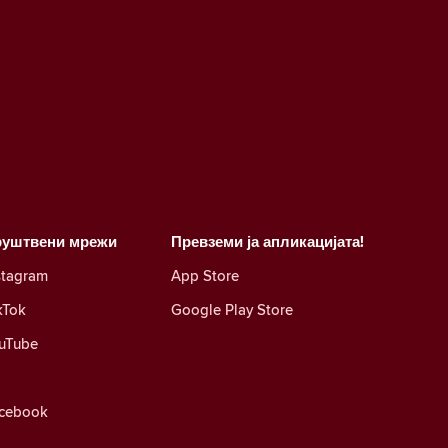
руштвени мрежи
Превземи ја апликацијата!
stagram
App Store
kTok
Google Play Store
uTube
cebook