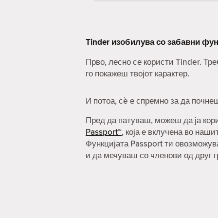
Tinder изобилува со забавни фун
Прво, лесно се користи Tinder. Т
го покажеш твојот карактер.
И потоа, сè е спремно за да почне
Пред да патуваш, можеш да ја ко
Passport™
, која е вклучена во наш
Функцијата Passport ти овозможув
и да мечуваш со членови од друг г