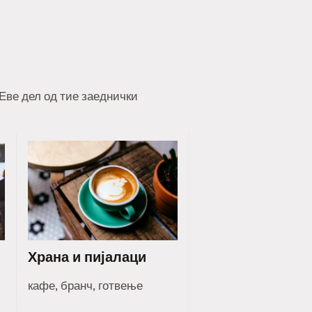
 Еве дел од тие заеднички
Храна и пијалаци
кафе, бранч, готвење