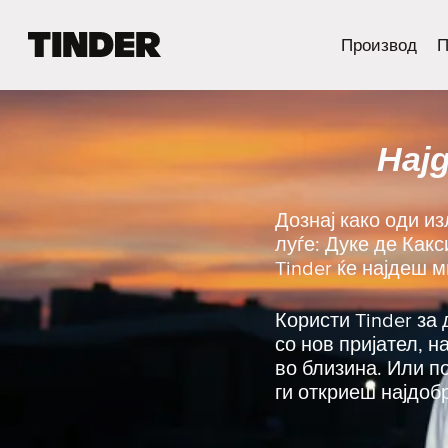
T
Производ
П
i
n
d
e
Нај
r
H
o
m
Дознај како оди и
e
луѓе: Дуке де Как
Tinder ќе најдеш 
Користи Tinder за 
со нов пријател, 
во близина. Или п
ги откриеш најдоб