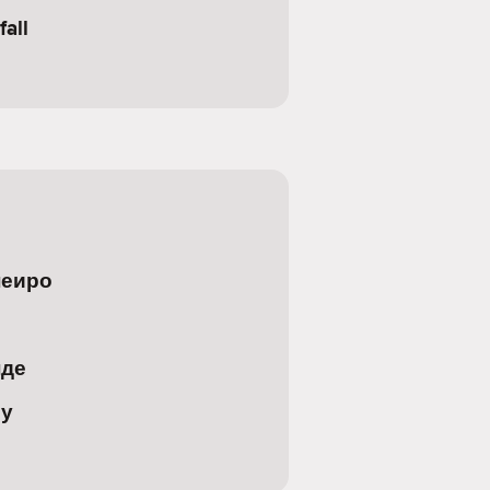
all
неиро
нде
чу