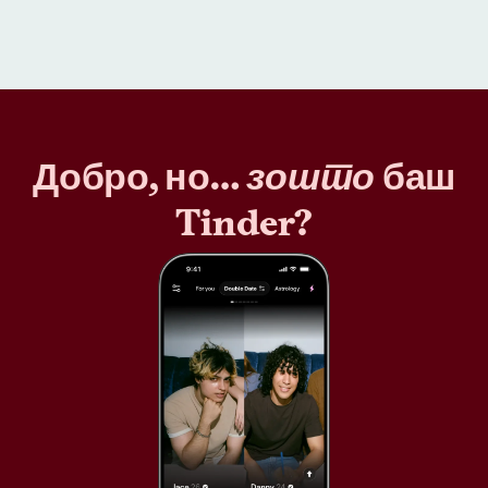
Добро, но…
зошто
баш
Tinder?