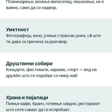
Планинарење, возење велосипед, пешачење, не е
важно, само да си надвор.
Уметност
Фотографија, кино, учење странски јазик, сè што
ти дава за причина за разговор.
Друштвени собири
Концерти, фестивали, караоке, спорт — вид на
дружби што се подобри со некој нов!
Храна и пијалаци
Пиење кафе, бранч, готвење заедно, ресторанот
што сите сакаат да го испробаат.