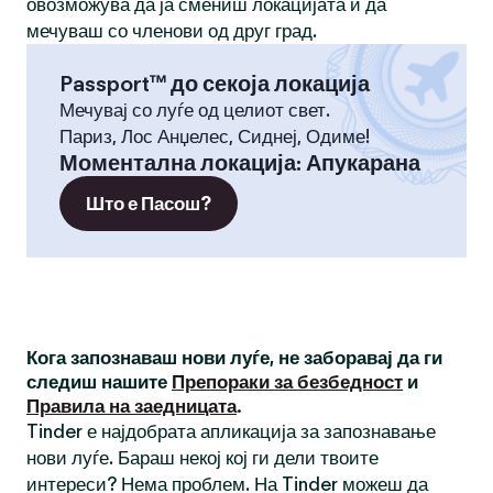
овозможува да ја смениш локацијата и да
мечуваш со членови од друг град.
Passport™ до секоја локација
Мечувај со луѓе од целиот свет.
Париз, Лос Анџелес, Сиднеј, Одиме!
Моментална локација
:
Апукарана
Што е Пасош?
Кога запознаваш нови луѓе, не заборавај да ги
следиш нашите
Препораки за безбедност
и
Правила на заедницата
.
Tinder е најдобрата апликација за запознавање
нови луѓе. Бараш некој кој ги дели твоите
интереси? Нема проблем. На Tinder можеш да