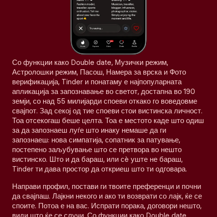
Со функции како Double date, Музички режим,
Астролошки режим, Пасош, Намера за врска и Фото
верификација, Tinder и понатаму е најпопуларната
апликација за запознавање во светот, достапна во 190
земји, со над 55 милијарди споеви откако го воведовме
свајпот. Зад секој од тие споеви стои вистинска личност.
Тоа отсекогаш беше целта. Тоа е местото каде што одиш
за да запознаеш луѓе што инаку немаше да ги
запознаеш: нова симпатија, сопатник за патување,
постепено заљубување што се претвора во нешто
вистинско. Што и да бараш, или сè уште не бараш,
Tinder ти дава простор да откриеш што ти одговара.
Направи профил, постави ги твоите преференци и почни
да свајпаш. Лајкни некого и ако ти возврати со лајк, ќе се
споите. Потоа е на вас. Испрати порака, договори нешто,
види што ќе се случи. Со функции како Double date,