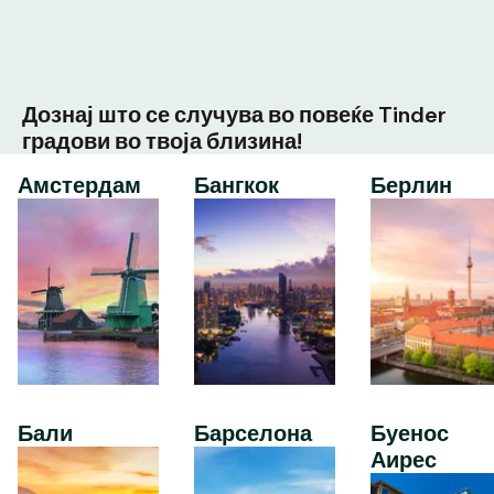
Дознај што се случува во повеќе Tinder
градови во твоја близина!
Амстердам
Бангкок
Берлин
Бали
Барселона
Буенос
Аирес