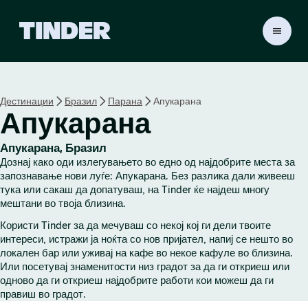
T
i
n
d
e
Дестинации
Бразил
Парана
Апукарана
r
Апукарана
H
o
m
Апукарана, Бразил
e
Дознај како оди излегувањето во едно од најдобрите места за
запознавање нови луѓе: Апукарана. Без разлика дали живееш
тука или сакаш да допатуваш, на Tinder ќе најдеш многу
мештани во твоја близина.
Користи Tinder за да мечуваш со некој кој ги дели твоите
интереси, истражи ја ноќта со нов пријател, напиј се нешто во
локален бар или уживај на кафе во некое кафуле во близина.
Или посетувај знаменитости низ градот за да ги откриеш или
одново да ги откриеш најдобрите работи кои можеш да ги
правиш во градот.