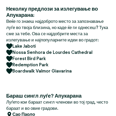
Неколку предлози за излегување во
Апукарана:
Веќе го знаеш најдоброто место за запознавање
луѓе во твоја близина, но каде ќе ги однесеш? Тука
сме за тебе. Ова се најдобрите места за
излегување и најпопуларните идеи во градот:
Lake Jaboti
Nossa Senhora de Lourdes Cathedral
Forest Bird Park
Redemption Park
Boardwalk Valmor Giavarina
Бараш сингл луѓе? Апукарана
Луѓето кои бараат сингл членови во тој град, често
бараат и во овие градови.
Сао Паоло