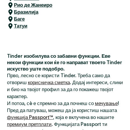
Рио де Жанеиро
Бразилија
Баге
Татуи
Tinder изобилува со забавни функции. Еве
некои функции кои ќе го направат твоето Tinder
искуство уште подобро.
Прво, лесно се користи Tinder. Треба само да
отвориш
корисничка сметка
. Додај интереси, слики
и био на твојот профил за да го покажеш твојот
карактер.
И потоа, сè е спремно за да почнеш со
мечување
!
Пред да патуваш, можеш да ја користиш нашата
функција Passport™
, која е вклучена во нашите
премиум претплати
. Функцијата Passport ти