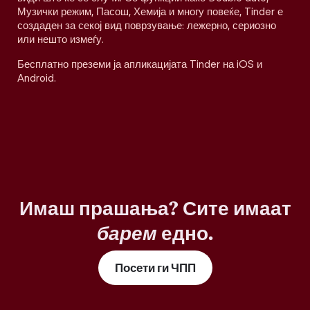
Музички режим, Пасош, Хемија и многу повеќе, Tinder е
создаден за секој вид поврзување: лежерно, сериозно
или нешто измеѓу.
Бесплатно преземи ја апликацијата Tinder на iOS и
Android.
Имаш прашања? Сите имаат
барем
едно.
Посети ги ЧПП