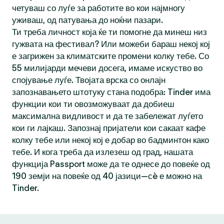
четуваш со луѓе за работите во кои најмногу
уживаш, од патувања до ноќни пазари.
Ти треба личност која ќе ти помогне да минеш низ
гужвата на фестивал? Или можеби бараш некој кој
е загрижен за климатските промени колку тебе. Со
55 милијарди мечеви досега, имаме искуство во
спојување луѓе. Твојата врска со онлајн
запознавањето штотуку стана подобра: Tinder има
функции кои ти овозможуваат да добиеш
максимална видливост и да те забележат луѓето
кои ги лајкаш. Запознај пријатели кои сакаат кафе
колку тебе или некој кој е добар во бадминтон како
тебе. И кога треба да излезеш од град, нашата
функција Passport може да те однесе до повеќе од
190 земји на повеќе од 40 јазици—сè е можно на
Tinder.