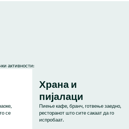
чки активности:
Храна и
пијалаци
аоке,
Пиење кафе, бранч, готвење заедно,
то се
ресторанот што сите сакаат да го
испробаат.