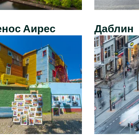
енос Аирес
Даблин