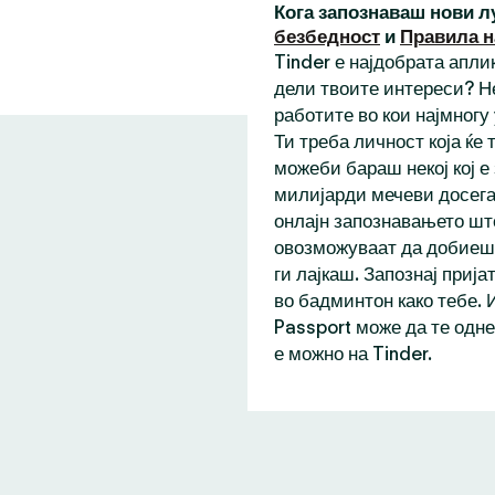
Кога запознаваш нови л
безбедност
и
Правила н
Tinder е најдобрата аплик
дели твоите интереси? Н
работите во кои најмногу
Ти треба личност која ќе
можеби бараш некој кој е
милијарди мечеви досега,
онлајн запознавањето шт
овозможуваат да добиеш 
ги лајкаш. Запознај прија
во бадминтон како тебе. 
Passport може да те одне
е можно на Tinder.