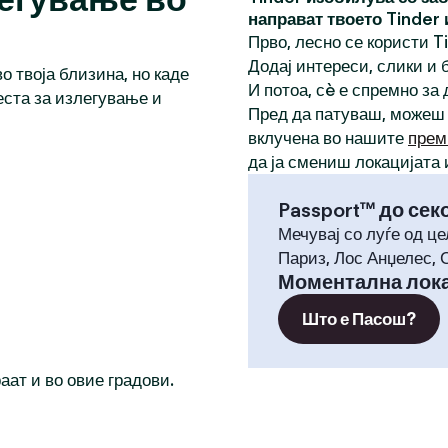
направат твоето Tinder
Прво, лесно се користи T
Додај интереси, слики и б
о твоја близина, но каде
И потоа, сè е спремно за
еста за излегување и
Пред да патуваш, можеш
вклучена во нашите
прем
да ја смениш локацијата 
Passport™ до сек
Мечувај со луѓе од це
Париз, Лос Анџелес, 
Моментална лока
Што е Пасош?
раат и во овие градови.