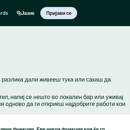
ards
Јазик
Пријави се
з разлика дали живееш тука или сакаш да
ател, напиј се нешто во локален бар или уживај
ли одново да ги откриеш најдобрите работи кои
бавни функции. Еве некои функции кои ќе го