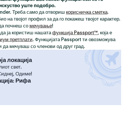
 искуство уште подобро.
inder. Треба само да отвориш
корисничка сметка
.
ио на твојот профил за да го покажеш твојот карактер.
 да почнеш со
мечување
!
 да ја користиш нашата
функција Passport™
, која е
иум претплати
. Функцијата Passport ти овозможува
и да мечуваш со членови од друг град.
оја локација
лиот свет.
Сиднеј, Одиме!
ција
:
Рифа