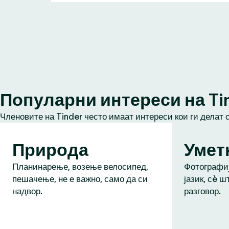
Популарни интереси на Ti
Членовите на Tinder често имаат интереси кои ги делат 
Природа
Умет
Планинарење, возење велосипед,
Фотографиј
пешачење, не е важно, само да си
јазик, сè ш
надвор.
разговор.