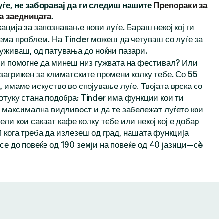
уѓе, не заборавај да ги следиш нашите
Препораки за
а заедницата
.
ација за запознавање нови луѓе. Бараш некој кој ги
ема проблем. На Tinder можеш да четуваш со луѓе за
 уживаш, од патувања до ноќни пазари.
 ти помогне да минеш низ гужвата на фестивал? Или
 загрижен за климатските промени колку тебе. Со 55
 имаме искуство во спојување луѓе. Твојата врска со
отуку стана подобра: Tinder има функции кои ти
максимална видливост и да те забележат луѓето кои
тели кои сакаат кафе колку тебе или некој кој е добар
И кога треба да излезеш од град, нашата функција
се до повеќе од 190 земји на повеќе од 40 јазици—сè