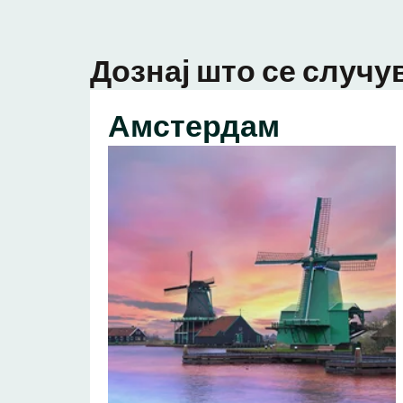
Дознај што се случув
Амстердам