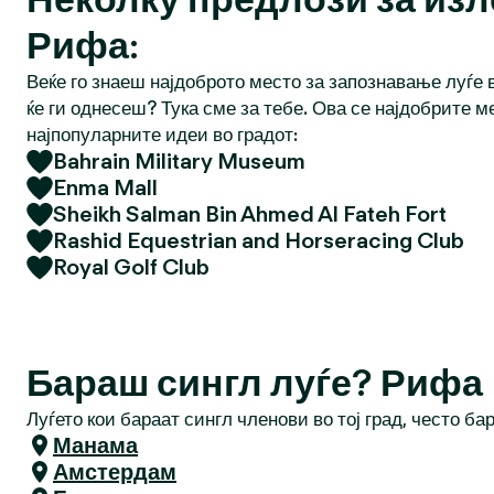
Рифа:
Веќе го знаеш најдоброто место за запознавање луѓе в
ќе ги однесеш? Тука сме за тебе. Ова се најдобрите м
најпопуларните идеи во градот:
Bahrain Military Museum
Enma Mall
Sheikh Salman Bin Ahmed Al Fateh Fort
Rashid Equestrian and Horseracing Club
Royal Golf Club
Бараш сингл луѓе? Рифа
Луѓето кои бараат сингл членови во тој град, често ба
Манама
Амстердам