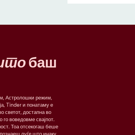
што
баш
им, Астролошки режим,
а, Tinder и понатаму е
о светот, достапна во
о го воведовме свајпот.
ност. Тоа отсекогаш беше
апознаеш луѓе што инаку