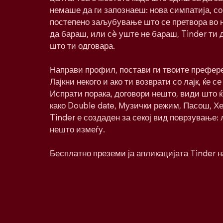
немаше да ги запознаеш: нова симпатија, со
постепено заљубување што се претвора во 
да бараш, или сè уште не бараш, Tinder ти 
што ти одговара.
Направи профил, постави ги твоите префере
Лајкни некого и ако ти возврати со лајк, ќе се
Испрати порака, договори нешто, види што 
како Double date, Музички режим, Пасош, Хе
Tinder е создаден за секој вид поврзување:
нешто измеѓу.
Бесплатно преземи ја апликацијата Tinder н