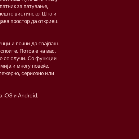
патник за патување,
нешто вистинско. Што и
дава простор да откриеш
нци и почни да свајпаш.
 споите. Потоа е на вас.
ќе се случи. Со функции
мија и многу повеќе,
 лежерно, сериозно или
а iOS и Android.