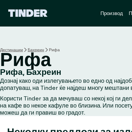
T
Производ
П
i
n
d
e
r
H
Дестинации
Бахреин
Рифа
Рифа
o
m
e
Рифа, Бахреин
Дознај како оди излегувањето во едно од најдо
допатуваш, на Tinder ќе најдеш многу мештани в
Користи Tinder за да мечуваш со некој кој ги де
на кафе во некое кафуле во близина. Или посету
можеш да ги правиш во градот.
Неколку предлози за из