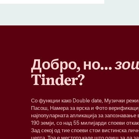
Добро, но…
зо
Tinder?
Со функции како Double date, Музички реж
Пасош, Намера за врска и Фото верификациј
најпопуларната апликација за запознавање в
190 земји, со над 55 милијарди споеви откак
Зад секој од тие споеви стои вистинска лич
целта. Тоа е местото каде што одиш за да з