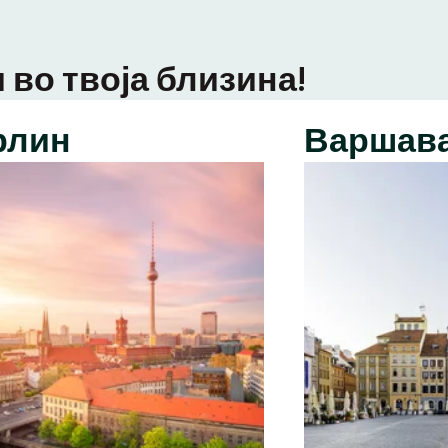
 во твоја близина!
рлин
Варшав