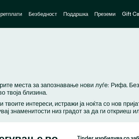
ретплати
Безбедност
Поддршка
Преземи
Gift C
брите места за запознавање нови луѓе: Рифа. Бе
о твоја близина.
ли твоите интереси, истражи ја ноќта со нов приј
вај знаменитости низ градот за да ги откриеш и
легување во
Tinder изобилува со за