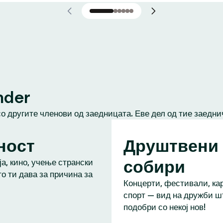
nder
со другите членови од заедницата. Еве дел од тие заедни
ност
Друштвени
собири
а, кино, учење странски
то ти дава за причина за
Концерти, фестивали, кар
спорт — вид на дружби ш
подобри со некој нов!