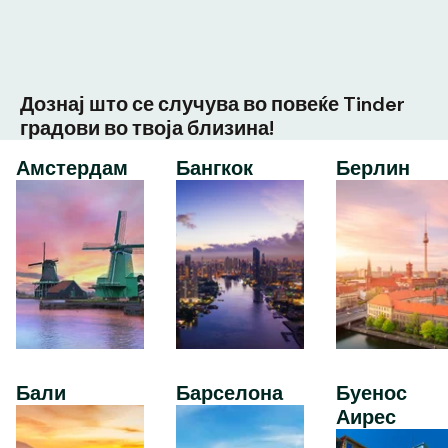
Дознај што се случува во повеќе Tinder
градови во твоја близина!
Амстердам
Бангкок
Берлин
Бали
Барселона
Буенос
Аирес