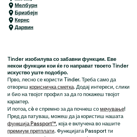
Мелбурн
Бризбејн
Кернс
Дарвин
Tinder изобилува со забавни функции. Еве
некои функции кои ќе го направат твоето Tinder
искуство уште подобро.
Прво, лесно се користи Tinder. Треба само да
отвориш
корисничка сметка
. Додај интереси, слики
и био на твојот профил за да го покажеш твојот
карактер.
И потоа, сè е спремно за да почнеш со
мечување
!
Пред да патуваш, можеш да ја користиш нашата
функција Passport™
, која е вклучена во нашите
премиум претплати
. Функцијата Passport ти