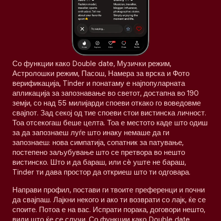
Со функции како Double date, Музички режим,
Астролошки режим, Пасош, Намера за врска и Фото
верификација, Tinder и понатаму е најпопуларната
апликација за запознавање во светот, достапна во 190
земји, со над 55 милијарди споеви откако го воведовме
свајпот. Зад секој од тие споеви стои вистинска личност.
Тоа отсекогаш беше целта. Тоа е местото каде што одиш
за да запознаеш луѓе што инаку немаше да ги
запознаеш: нова симпатија, сопатник за патување,
постепено заљубување што се претвора во нешто
вистинско. Што и да бараш, или сè уште не бараш,
Tinder ти дава простор да откриеш што ти одговара.
Направи профил, постави ги твоите преференци и почни
да свајпаш. Лајкни некого и ако ти возврати со лајк, ќе се
споите. Потоа е на вас. Испрати порака, договори нешто,
види што ќе се случи. Со функции како Double date,