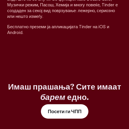
Музички режим, Пасош, Хемија и многу повеќе, Tinder е
создаден за секој вид поврзување: лежерно, сериозно
или нешто измеѓу.
Бесплатно преземи ја апликацијата Tinder на iOS и
Android.
Имаш прашања? Сите имаат
барем
едно.
Посети ги ЧПП