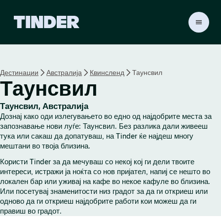
T
i
n
d
e
Дестинации
Австралија
Квинсленд
Таунсвил
r
Таунсвил
H
o
m
Таунсвил, Австралија
e
Дознај како оди излегувањето во едно од најдобрите места за
запознавање нови луѓе: Таунсвил. Без разлика дали живееш
тука или сакаш да допатуваш, на Tinder ќе најдеш многу
мештани во твоја близина.
Користи Tinder за да мечуваш со некој кој ги дели твоите
интереси, истражи ја ноќта со нов пријател, напиј се нешто во
локален бар или уживај на кафе во некое кафуле во близина.
Или посетувај знаменитости низ градот за да ги откриеш или
одново да ги откриеш најдобрите работи кои можеш да ги
правиш во градот.