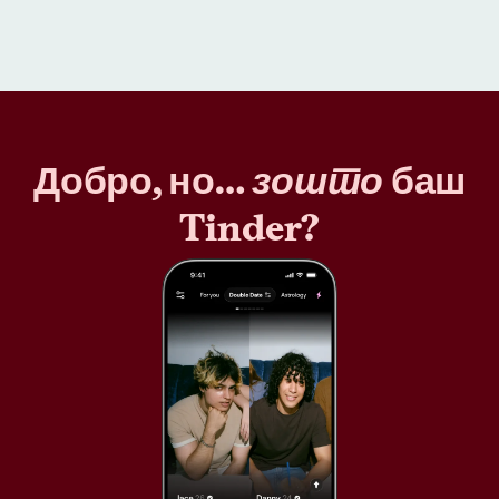
Добро, но…
зошто
баш
Tinder?