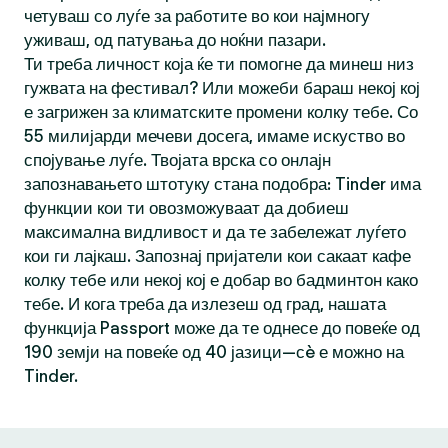
четуваш со луѓе за работите во кои најмногу
уживаш, од патувања до ноќни пазари.
Ти треба личност која ќе ти помогне да минеш низ
гужвата на фестивал? Или можеби бараш некој кој
е загрижен за климатските промени колку тебе. Со
55 милијарди мечеви досега, имаме искуство во
спојување луѓе. Твојата врска со онлајн
запознавањето штотуку стана подобра: Tinder има
функции кои ти овозможуваат да добиеш
максимална видливост и да те забележат луѓето
кои ги лајкаш. Запознај пријатели кои сакаат кафе
колку тебе или некој кој е добар во бадминтон како
тебе. И кога треба да излезеш од град, нашата
функција Passport може да те однесе до повеќе од
190 земји на повеќе од 40 јазици—сè е можно на
Tinder.