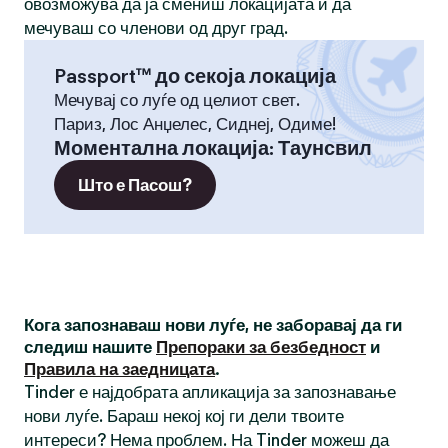
овозможува да ја смениш локацијата и да
мечуваш со членови од друг град.
Passport™ до секоја локација
Мечувај со луѓе од целиот свет.
Париз, Лос Анџелес, Сиднеј, Одиме!
Моментална локација
:
Таунсвил
Што е Пасош?
Кога запознаваш нови луѓе, не заборавај да ги
следиш нашите
Препораки за безбедност
и
Правила на заедницата
.
Tinder е најдобрата апликација за запознавање
нови луѓе. Бараш некој кој ги дели твоите
интереси? Нема проблем. На Tinder можеш да