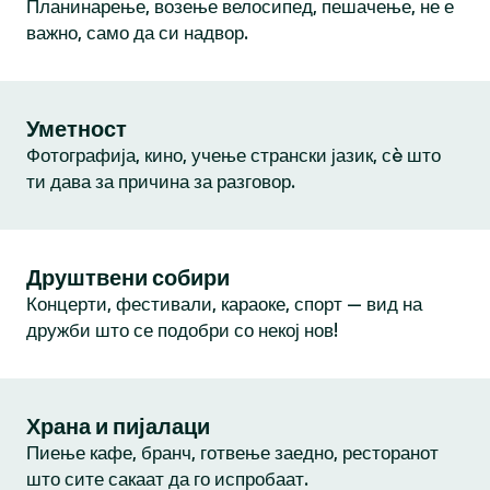
Планинарење, возење велосипед, пешачење, не е
важно, само да си надвор.
Уметност
Фотографија, кино, учење странски јазик, сè што
ти дава за причина за разговор.
Друштвени собири
Концерти, фестивали, караоке, спорт — вид на
дружби што се подобри со некој нов!
Храна и пијалаци
Пиење кафе, бранч, готвење заедно, ресторанот
што сите сакаат да го испробаат.