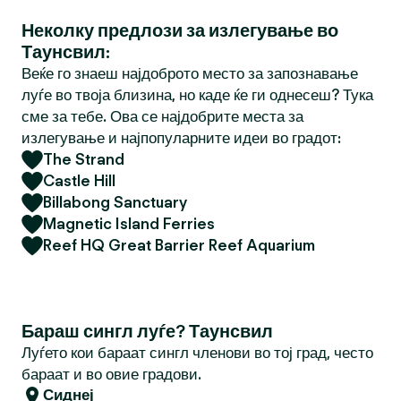
Неколку предлози за излегување во
Таунсвил:
Веќе го знаеш најдоброто место за запознавање
луѓе во твоја близина, но каде ќе ги однесеш? Тука
сме за тебе. Ова се најдобрите места за
излегување и најпопуларните идеи во градот:
The Strand
Castle Hill
Billabong Sanctuary
Magnetic Island Ferries
Reef HQ Great Barrier Reef Aquarium
Бараш сингл луѓе? Таунсвил
Луѓето кои бараат сингл членови во тој град, често
бараат и во овие градови.
Сиднеј