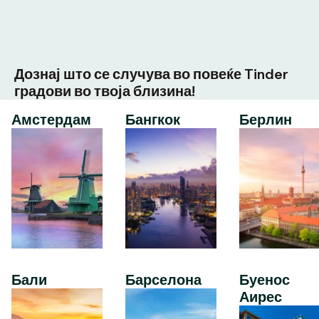
Дознај што се случува во повеќе Tinder
градови во твоја близина!
Амстердам
Бангкок
Берлин
Бали
Барселона
Буенос
Аирес