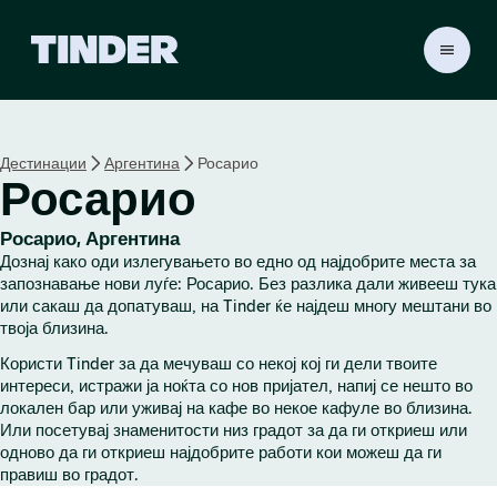
T
i
n
d
e
Дестинации
Аргентина
Росарио
r
Росарио
H
o
m
Росарио, Аргентина
e
Дознај како оди излегувањето во едно од најдобрите места за
запознавање нови луѓе: Росарио. Без разлика дали живееш тука
или сакаш да допатуваш, на Tinder ќе најдеш многу мештани во
твоја близина.
Користи Tinder за да мечуваш со некој кој ги дели твоите
интереси, истражи ја ноќта со нов пријател, напиј се нешто во
локален бар или уживај на кафе во некое кафуле во близина.
Или посетувај знаменитости низ градот за да ги откриеш или
одново да ги откриеш најдобрите работи кои можеш да ги
правиш во градот.