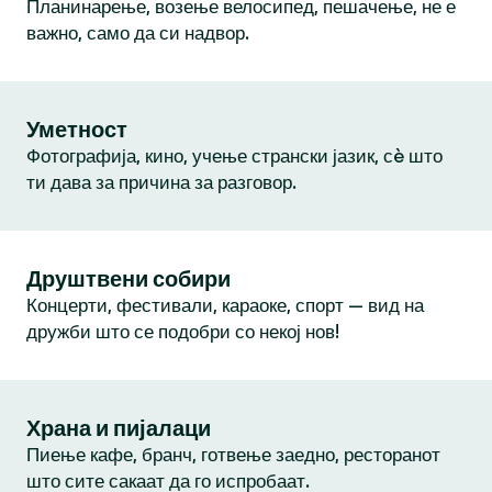
Планинарење, возење велосипед, пешачење, не е
важно, само да си надвор.
Уметност
Фотографија, кино, учење странски јазик, сè што
ти дава за причина за разговор.
Друштвени собири
Концерти, фестивали, караоке, спорт — вид на
дружби што се подобри со некој нов!
Храна и пијалаци
Пиење кафе, бранч, готвење заедно, ресторанот
што сите сакаат да го испробаат.