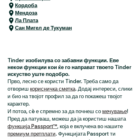
Кордоба
Мендоза
Ла Плата
Сан Мигел де Тукуман
Tinder изобилува со забавни функции. Еве
некои функции кои ќе го направат твоето Tinder
искуство уште подобро.
Прво, лесно се користи Tinder. Треба само да
отвориш
корисничка сметка
. Додај интереси, слики
и био на твојот профил за да го покажеш твојот
карактер.
И потоа, сè е спремно за да почнеш со
мечување
!
Пред да патуваш, можеш да ја користиш нашата
функција Passport™
, која е вклучена во нашите
премиум претплати
. Функцијата Passport ти