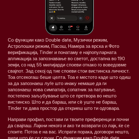
Со функции како Double date, Музички режим,
Астролошки режим, Пасош, Намера за врска и Фото
верификација, Tinder и понатаму е најпопуларната
апликација за запознавање во светот, достапна во 190
земји, со над 55 милијарди споеви откако го воведовме
свајпот. Зад секој од тие споеви стои вистинска личност.
Тоа отсекогаш беше целта. Тоа е местото каде што одиш
за да запознаеш луѓе што инаку немаше да ги
запознаеш: нова симпатија, сопатник за патување,
постепено заљубување што се претвора во нешто
вистинско. Што и да бараш, или сè уште не бараш,
Tinder ти дава простор да откриеш што ти одговара.
Направи профил, постави ги твоите преференци и почни
да свајпаш. Лајкни некого и ако ти возврати со лајк, ќе се
споите. Потоа е на вас. Испрати порака, договори нешто,
види што ќе се случи. Со функции како Double date,