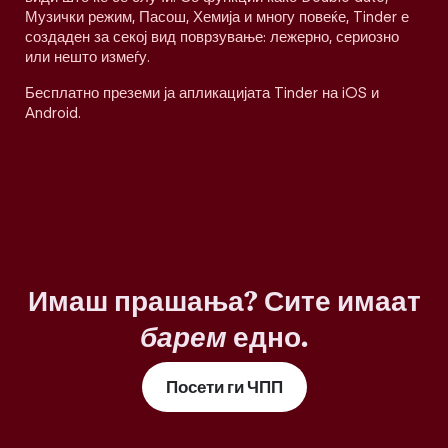
Музички режим, Пасош, Хемија и многу повеќе, Tinder е
создаден за секој вид поврзување: лежерно, сериозно
или нешто измеѓу.
Бесплатно преземи ја апликацијата Tinder на iOS и
Android.
Имаш прашања? Сите имаат
барем
едно.
Посети ги ЧПП