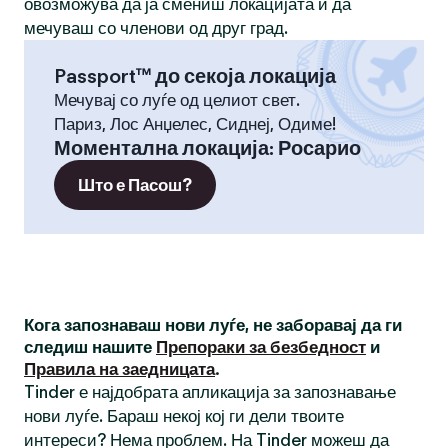
овозможува да ја смениш локацијата и да
мечуваш со членови од друг град.
Passport™ до секоја локација
Мечувај со луѓе од целиот свет.
Париз, Лос Анџелес, Сиднеј, Одиме!
Моментална локација
:
Росарио
Што е Пасош?
Кога запознаваш нови луѓе, не заборавај да ги
следиш нашите
Препораки за безбедност
и
Правила на заедницата
.
Tinder е најдобрата апликација за запознавање
нови луѓе. Бараш некој кој ги дели твоите
интереси? Нема проблем. На Tinder можеш да