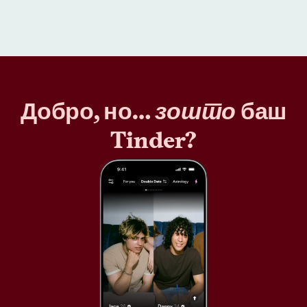
Добро, но…
зошто
баш
Tinder?