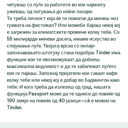
четуваш со луѓе за работите во кои најмногу
уживаш, од патувања до ноќни пазари.
Ти треба личност која ќе ти помогне да минеш низ
гужвата на фестивал? Или можеби бараш некој кој
е загрижен за климатските промени колку тебе. Со
55 милијарди мечеви досега, имаме искуство во
спојување луѓе. Твојата врска со онлајн
запознавањето штотуку стана подобра: Tinder има
функции кои ти овозможуваат да добиеш
максимална видливост и да те забележат луѓето
кои ги лајкаш. Запознај пријатели кои сакаат кафе
колку тебе или некој кој е добар во бадминтон како
тебе. И кога треба да излезеш од град, нашата
функција Passport може да те однесе до повеќе од
190 земји на повеќе од 40 јазици—сè е можно на
Tinder.