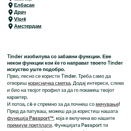
Елбасан
Драч
Vlorë
Амстердам
Tinder изобилува со забавни функции. Еве
некои функции кои ќе го направат твоето Tinder
искуство уште подобро.
Прво, лесно се користи Tinder. Треба само да
отвориш
корисничка сметка
. Додај интереси, слики
и био на твојот профил за да го покажеш твојот
карактер.
И потоа, сè е спремно за да почнеш со
мечување
!
Пред да патуваш, можеш да ја користиш нашата
функција Passport™
, која е вклучена во нашите
премиум претплати
. Функцијата Passport ти