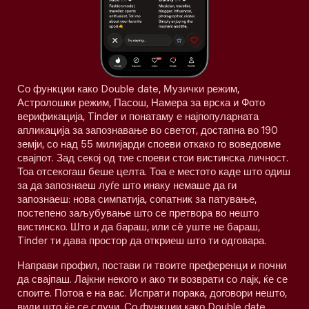
Со функции како Double date, Музички режим,
Астролошки режим, Пасош, Намера за врска и Фото
верификација, Tinder и понатаму е најпопуларната
апликација за запознавање во светот, достапна во 190
земји, со над 55 милијарди споеви откако го воведовме
свајпот. Зад секој од тие споеви стои вистинска личност.
Тоа отсекогаш беше целта. Тоа е местото каде што одиш
за да запознаеш луѓе што инаку немаше да ги
запознаеш: нова симпатија, сопатник за патување,
постепено заљубување што се претвора во нешто
вистинско. Што и да бараш, или сè уште не бараш,
Tinder ти дава простор да откриеш што ти одговара.
Направи профил, постави ги твоите преференци и почни
да свајпаш. Лајкни некого и ако ти возврати со лајк, ќе се
споите. Потоа е на вас. Испрати порака, договори нешто,
види што ќе се случи. Со функции како Double date,