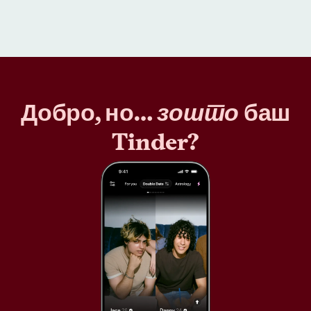
Добро, но…
зошто
баш
Tinder?