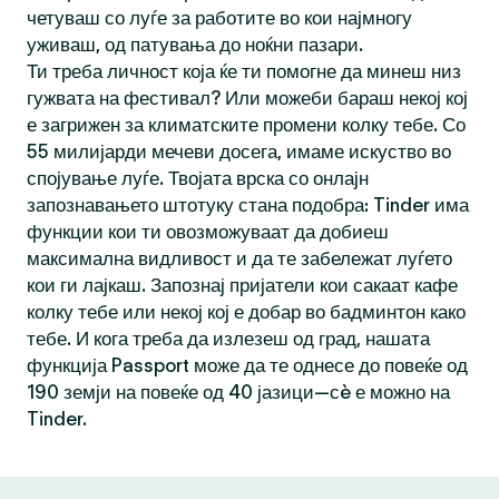
четуваш со луѓе за работите во кои најмногу
уживаш, од патувања до ноќни пазари.
Ти треба личност која ќе ти помогне да минеш низ
гужвата на фестивал? Или можеби бараш некој кој
е загрижен за климатските промени колку тебе. Со
55 милијарди мечеви досега, имаме искуство во
спојување луѓе. Твојата врска со онлајн
запознавањето штотуку стана подобра: Tinder има
функции кои ти овозможуваат да добиеш
максимална видливост и да те забележат луѓето
кои ги лајкаш. Запознај пријатели кои сакаат кафе
колку тебе или некој кој е добар во бадминтон како
тебе. И кога треба да излезеш од град, нашата
функција Passport може да те однесе до повеќе од
190 земји на повеќе од 40 јазици—сè е можно на
Tinder.