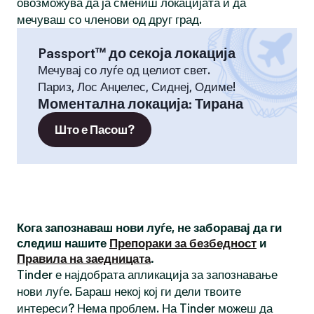
овозможува да ја смениш локацијата и да
мечуваш со членови од друг град.
Passport™ до секоја локација
Мечувај со луѓе од целиот свет.
Париз, Лос Анџелес, Сиднеј, Одиме!
Моментална локација
:
Тирана
Што е Пасош?
Кога запознаваш нови луѓе, не заборавај да ги
следиш нашите
Препораки за безбедност
и
Правила на заедницата
.
Tinder е најдобрата апликација за запознавање
нови луѓе. Бараш некој кој ги дели твоите
интереси? Нема проблем. На Tinder можеш да