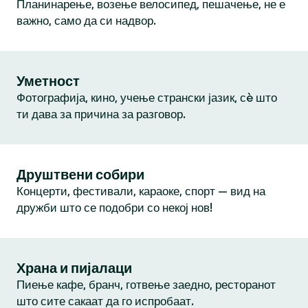
Планинарење, возење велосипед, пешачење, не е
важно, само да си надвор.
Уметност
Фотографија, кино, учење странски јазик, сè што
ти дава за причина за разговор.
Друштвени собири
Концерти, фестивали, караоке, спорт — вид на
дружби што се подобри со некој нов!
Храна и пијалаци
Пиење кафе, бранч, готвење заедно, ресторанот
што сите сакаат да го испробаат.