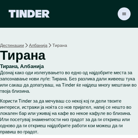
T
i
n
d
e
Дестинации
Албанија
Тирана
r
Тирана
H
o
m
Тирана, Албанија
e
Дознај како оди излегувањето во едно од најдобрите места за
запознавање нови луѓе: Тирана. Без разлика дали живееш тука
или сакаш да допатуваш, на Tinder ќе најдеш многу мештани во
твоја близина.
Користи Tinder за да мечуваш со некој кој ги дели твоите
интереси, истражи ја ноќта со нов пријател, напиј се нешто во
локален бар или уживај на кафе во некое кафуле во близина.
Или посетувај знаменитости низ градот за да ги откриеш или
одново да ги откриеш најдобрите работи кои можеш да ги
правиш во градот.