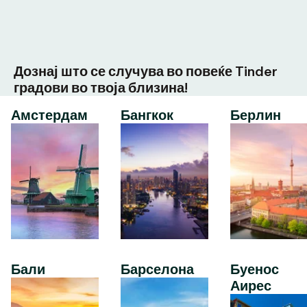
Дознај што се случува во повеќе Tinder
градови во твоја близина!
Амстердам
Бангкок
Берлин
Бали
Барселона
Буенос
Аирес