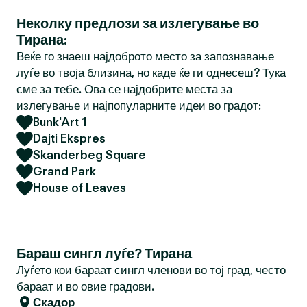
Неколку предлози за излегување во
Тирана:
Веќе го знаеш најдоброто место за запознавање
луѓе во твоја близина, но каде ќе ги однесеш? Тука
сме за тебе. Ова се најдобрите места за
излегување и најпопуларните идеи во градот:
Bunk'Art 1
Dajti Ekspres
Skanderbeg Square
Grand Park
House of Leaves
Бараш сингл луѓе? Тирана
Луѓето кои бараат сингл членови во тој град, често
бараат и во овие градови.
Скадор