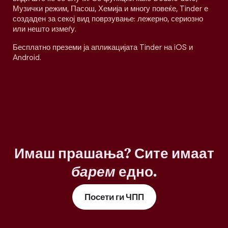
Музички режим, Пасош, Хемија и многу повеќе, Tinder е
создаден за секој вид поврзување: лежерно, сериозно
или нешто измеѓу.
Бесплатно преземи ја апликацијата Tinder на iOS и
Android.
Имаш прашања? Сите имаат
барем
едно.
Посети ги ЧПП