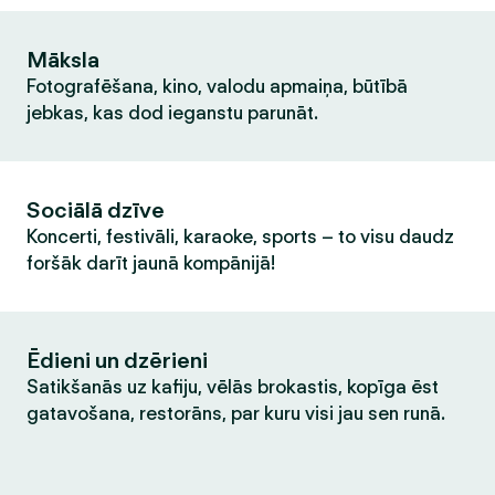
Māksla
Fotografēšana, kino, valodu apmaiņa, būtībā
jebkas, kas dod ieganstu parunāt.
Sociālā dzīve
Koncerti, festivāli, karaoke, sports – to visu daudz
foršāk darīt jaunā kompānijā!
Ēdieni un dzērieni
Satikšanās uz kafiju, vēlās brokastis, kopīga ēst
gatavošana, restorāns, par kuru visi jau sen runā.