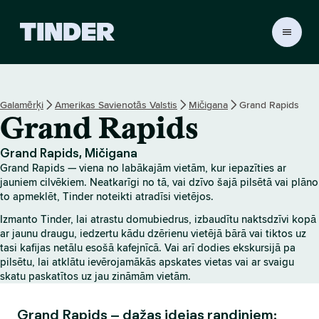
T
i
n
d
e
Galamērķi
Amerikas Savienotās Valstis
Mičigana
Grand Rapids
r
Grand Rapids
s
ā
k
Grand Rapids, Mičigana
u
Grand Rapids — viena no labākajām vietām, kur iepazīties ar
m
jauniem cilvēkiem. Neatkarīgi no tā, vai dzīvo šajā pilsētā vai plāno
l
to apmeklēt, Tinder noteikti atradīsi vietējos.
a
Izmanto Tinder, lai atrastu domubiedrus, izbaudītu naktsdzīvi kopā
p
ar jaunu draugu, iedzertu kādu dzērienu vietējā bārā vai tiktos uz
a
tasi kafijas netālu esošā kafejnīcā. Vai arī dodies ekskursijā pa
pilsētu, lai atklātu ievērojamākās apskates vietas vai ar svaigu
skatu paskatītos uz jau zināmām vietām.
Grand Rapids – dažas idejas randiņiem: