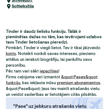
Shreveport
Soltleiksitija
Tinder ir daudz lielisku funkciju. Tālāk ir
pieminētas dažas no tām, kas ievērojami uzlabos
tavu Tinder lietošanas pieredzi.
Pirmkārt, Tinder ir viegli lietot. Tev ir tikai jāizveido
konts
. Noteikti norādi savas intereses, pievieno
attēlus un ieraksti biogrāfiju, lai parādītu savu
personību.
Pēc tam vari sākt
iepazīties
!
Pirms ceļojuma vari izmantot
&quot;Pases&quot;
funkciju
, kas iekļauta mūsu
premium abonementos
.
&quot;Pase&quot; ļaus tev mainīt atrašanās vietu
un veidot saderības ar lietotājiem citās pilsētās.
"Pase" uz jebkuru atrašanās vietu