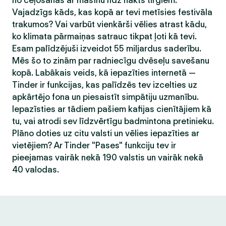
no ceļošanas ar mašīnu līdz nakts tirgiem.
Vajadzīgs kāds, kas kopā ar tevi metīsies festivāla
trakumos? Vai varbūt vienkārši vēlies atrast kādu,
ko klimata pārmaiņas satrauc tikpat ļoti kā tevi.
Esam palīdzējuši izveidot 55 miljardus saderību.
Mēs šo to zinām par radniecīgu dvēseļu savešanu
kopā. Labākais veids, kā iepazīties internetā —
Tinder ir funkcijas, kas palīdzēs tev izcelties uz
apkārtējo fona un piesaistīt simpātiju uzmanību.
Iepazīsties ar tādiem pašiem kafijas cienītājiem kā
tu, vai atrodi sev līdzvērtīgu badmintona pretinieku.
Plāno doties uz citu valsti un vēlies iepazīties ar
vietējiem? Ar Tinder "Pases" funkciju tev ir
pieejamas vairāk nekā 190 valstis un vairāk nekā
40 valodas.