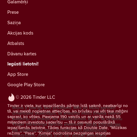
Galamērķi
Prese
Saziņa
Akcijas kods
Atbalsts
Dāvanu kartes
Iegūsti lietotni!
App Store
Google Play Store
© 2026 Tinder LLC
Tinder ir vieta, kur iepazīšanās pārtop īstā saiknē, neatkarīgi no
Mums ir svarīgs tavs privātums. Mēs un mūsu partneri
tā, vai meklē nopietnas attiecības, ko brīvāku vai vēl tikai mēģini
izmantojam izsekotājus, lai analizētu mūsu tīmekļa vietnes
saprast, ko vēlies. Pieejama 190 valstīs un ar vairāk nekā 55
auditoriju un sniegtu tev piedāvājumus, kā arī, lai uzlabotu
miljardiem izveidotu saderību — tā ir pasaulē populārākā
Tinder mārketinga darbību efektivitāti.
Vairāk informācijas
iepazīšanās lietotne. Tādas funkcijas kā Double Date, "Mūzikas
par sīkfailiem un mūsu izmantotajiem pakalpojumu
režīms", "Pase", "Ķīmija" nodrošina bezgalīgas iespējas
sniedzējiem.
Jebkurā brīdī vari atsaukt piekrišanu