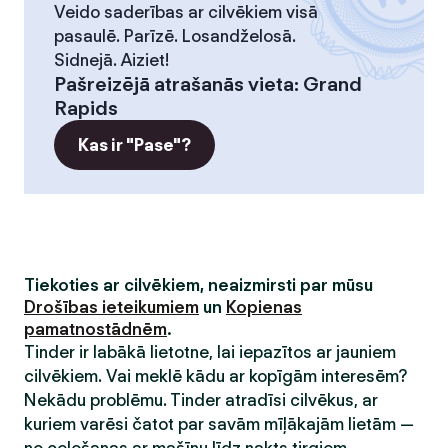
Veido saderības ar cilvēkiem visā
pasaulē. Parīzē. Losandželosā.
Sidnejā. Aiziet!
Pašreizējā atrašanās vieta
:
Grand
Rapids
Kas ir "Pase"?
Tiekoties ar cilvēkiem, neaizmirsti par mūsu
Drošības ieteikumiem
un
Kopienas
pamatnostādnēm
.
Tinder ir labākā lietotne, lai iepazītos ar jauniem
cilvēkiem. Vai meklē kādu ar kopīgām interesēm?
Nekādu problēmu. Tinder atradīsi cilvēkus, ar
kuriem varēsi čatot par savām mīļākajām lietām —