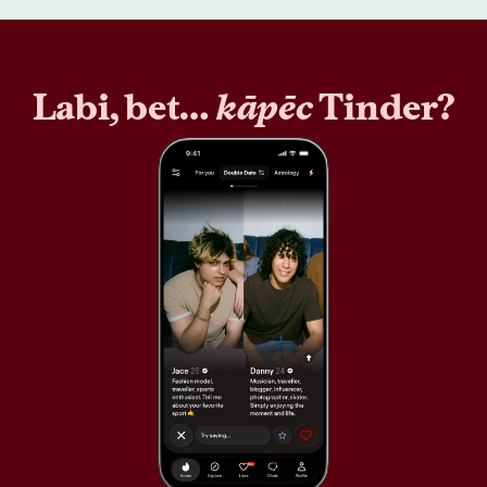
Labi, bet…
kāpēc
Tinder?