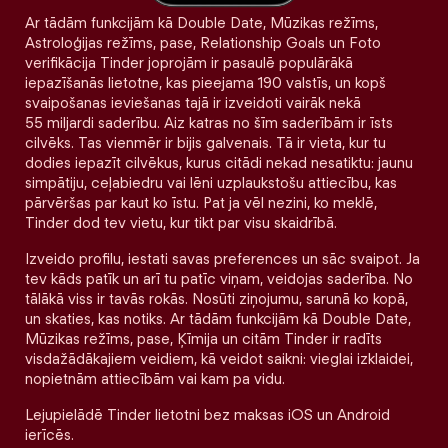
Ar tādām funkcijām kā Double Date, Mūzikas režīms,
Astroloģijas režīms, pase, Relationship Goals un Foto
verifikācija Tinder joprojām ir pasaulē populārākā
iepazīšanās lietotne, kas pieejama 190 valstīs, un kopš
svaipošanas ieviešanas tajā ir izveidoti vairāk nekā
55 miljardi saderību. Aiz katras no šīm saderībām ir īsts
cilvēks. Tas vienmēr ir bijis galvenais. Tā ir vieta, kur tu
dodies iepazīt cilvēkus, kurus citādi nekad nesatiktu: jaunu
simpātiju, ceļabiedru vai lēni uzplaukstošu attiecību, kas
pārvēršas par kaut ko īstu. Pat ja vēl nezini, ko meklē,
Tinder dod tev vietu, kur tikt par visu skaidrībā.
Izveido profilu, iestati savas preferences un sāc svaipot. Ja
tev kāds patīk un arī tu patīc viņam, veidojas saderība. No
tālākā viss ir tavās rokās. Nosūti ziņojumu, sarunā ko kopā,
un skaties, kas notiks. Ar tādām funkcijām kā Double Date,
Mūzikas režīms, pase, Ķīmija un citām Tinder ir radīts
visdažādākajiem veidiem, kā veidot saikni: vieglai izklaidei,
nopietnām attiecībām vai kam pa vidu.
Lejupielādē Tinder lietotni bez maksas iOS un Android
ierīcēs.