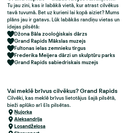
Tu jau zini, kas ir labākā vietā, kur atrast cilvēkus
tavā tuvumā. Bet uz kurieni lai kopā aiziet? Mums
plāns jau ir gatavs. Lūk labākās randiņu vietas un
idejas pilsētā:
Džona Bāla zooloģiskais dārzs
Grand Rapids Mākslas muzejs
Fultonas ielas zemnieku tirgus
Frederika Meijera dārzi un skulptūru parks
Grand Rapids sabiedriskais muzejs
Vai meklē brīvus cilvēkus? Grand Rapids
Cilvēki, kas meklē brīvus lietotājus šajā pilsētā,
bieži aplūko arī šīs pilsētas.
Ņujorka
Aleksandrija
Losandželosa