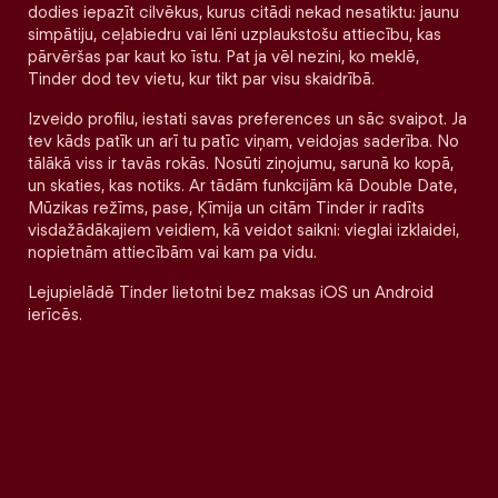
dodies iepazīt cilvēkus, kurus citādi nekad nesatiktu: jaunu
simpātiju, ceļabiedru vai lēni uzplaukstošu attiecību, kas
pārvēršas par kaut ko īstu. Pat ja vēl nezini, ko meklē,
Tinder dod tev vietu, kur tikt par visu skaidrībā.
Izveido profilu, iestati savas preferences un sāc svaipot. Ja
tev kāds patīk un arī tu patīc viņam, veidojas saderība. No
tālākā viss ir tavās rokās. Nosūti ziņojumu, sarunā ko kopā,
un skaties, kas notiks. Ar tādām funkcijām kā Double Date,
Mūzikas režīms, pase, Ķīmija un citām Tinder ir radīts
visdažādākajiem veidiem, kā veidot saikni: vieglai izklaidei,
nopietnām attiecībām vai kam pa vidu.
Lejupielādē Tinder lietotni bez maksas iOS un Android
ierīcēs.