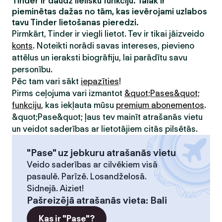
Tinder ir daudz lielisku funkciju. Tālāk ir
pieminētas dažas no tām, kas ievērojami uzlabos
tavu Tinder lietošanas pieredzi.
Pirmkārt, Tinder ir viegli lietot. Tev ir tikai jāizveido
konts
. Noteikti norādi savas intereses, pievieno
attēlus un ieraksti biogrāfiju, lai parādītu savu
personību.
Pēc tam vari sākt
iepazīties
!
Pirms ceļojuma vari izmantot
&quot;Pases&quot;
funkciju
, kas iekļauta mūsu
premium abonementos
.
&quot;Pase&quot; ļaus tev mainīt atrašanās vietu
un veidot saderības ar lietotājiem citās pilsētās.
"Pase" uz jebkuru atrašanās vietu
Veido saderības ar cilvēkiem visā
pasaulē. Parīzē. Losandželosā.
Sidnejā. Aiziet!
Pašreizējā atrašanās vieta
:
Bali
Kas ir "Pase"?