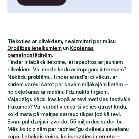
Tiekoties ar cilvēkiem, neaizmirsti par mūsu
Drošības ieteikumiem
un
Kopienas
pamatnostādnēm
.
Tinder ir labākā lietotne, lai iepazītos ar jauniem
cilvēkiem. Vai meklē kādu ar kopīgām interesēm?
Nekādu problēmu. Tinder atradīsi cilvēkus, ar
kuriem varēsi čatot par savām mīļākajām lietām —
no ceļošanas ar mašīnu līdz nakts tirgiem.
Vajadzīgs kāds, kas kopā ar tevi metīsies festivāla
trakumos? Vai varbūt vienkārši vēlies atrast kādu,
ko klimata pārmaiņas satrauc tikpat ļoti kā tevi.
Esam palīdzējuši izveidot 55 miljardus saderību.
Mēs šo to zinām par radniecīgu dvēseļu savešanu
kopā. Labākais veids, kā iepazīties internetā —