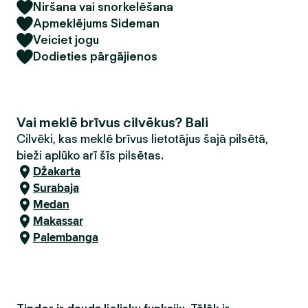
Niršana vai snorkelēšana
Apmeklējums Sideman
Veiciet jogu
Dodieties pārgājienos
Vai meklē brīvus cilvēkus? Bali
Cilvēki, kas meklē brīvus lietotājus šajā pilsētā,
bieži aplūko arī šīs pilsētas.
Džakarta
Surabaja
Medan
Makassar
Palembanga