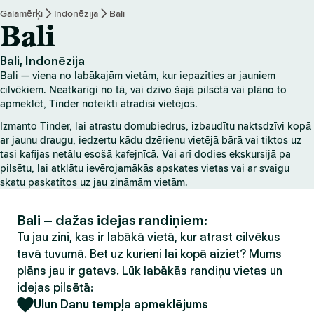
Galamērķi
Indonēzija
Bali
Bali
Bali, Indonēzija
Bali — viena no labākajām vietām, kur iepazīties ar jauniem
cilvēkiem. Neatkarīgi no tā, vai dzīvo šajā pilsētā vai plāno to
apmeklēt, Tinder noteikti atradīsi vietējos.
Izmanto Tinder, lai atrastu domubiedrus, izbaudītu naktsdzīvi kopā
ar jaunu draugu, iedzertu kādu dzērienu vietējā bārā vai tiktos uz
tasi kafijas netālu esošā kafejnīcā. Vai arī dodies ekskursijā pa
pilsētu, lai atklātu ievērojamākās apskates vietas vai ar svaigu
skatu paskatītos uz jau zināmām vietām.
Bali – dažas idejas randiņiem:
Tu jau zini, kas ir labākā vietā, kur atrast cilvēkus
tavā tuvumā. Bet uz kurieni lai kopā aiziet? Mums
plāns jau ir gatavs. Lūk labākās randiņu vietas un
idejas pilsētā:
Ulun Danu tempļa apmeklējums