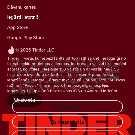
Dāvanu kartes
Iegūsti lietotni!
App Store
Google Play Store
© 2026 Tinder LLC
Tinder ir vieta, kur iepazīšanās pārtop īstā saiknē, neatkarīgi no
Mums ir svarīgs tavs privātums. Mēs un mūsu partneri
tā, vai meklē nopietnas attiecības, ko brīvāku vai vēl tikai mēģini
izmantojam izsekotājus, lai analizētu mūsu tīmekļa vietnes
saprast, ko vēlies. Pieejama 190 valstīs un ar vairāk nekā 55
auditoriju un sniegtu tev piedāvājumus, kā arī, lai uzlabotu
miljardiem izveidotu saderību — tā ir pasaulē populārākā
Tinder mārketinga darbību efektivitāti.
Vairāk informācijas
iepazīšanās lietotne. Tādas funkcijas kā Double Date, "Mūzikas
par sīkfailiem un mūsu izmantotajiem pakalpojumu
režīms", "Pase", "Ķīmija" nodrošina bezgalīgas iespējas
sniedzējiem.
Jebkurā brīdī vari atsaukt piekrišanu
iepazīties. Lejupielādē bez maksas iOS un Android ierīcēm.
iestatījumos.
latviešu
Es piekrītu
Es nepiekrītu