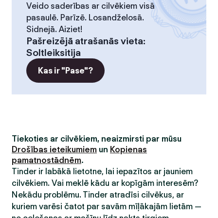
Veido saderības ar cilvēkiem visā
pasaulē. Parīzē. Losandželosā.
Sidnejā. Aiziet!
Pašreizējā atrašanās vieta
:
Soltleiksitija
Kas ir "Pase"?
Tiekoties ar cilvēkiem, neaizmirsti par mūsu
Drošības ieteikumiem
un
Kopienas
pamatnostādnēm
.
Tinder ir labākā lietotne, lai iepazītos ar jauniem
cilvēkiem. Vai meklē kādu ar kopīgām interesēm?
Nekādu problēmu. Tinder atradīsi cilvēkus, ar
kuriem varēsi čatot par savām mīļākajām lietām —