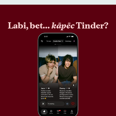
Labi, bet…
kāpēc
Tinder?