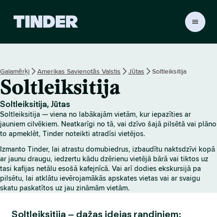
T
i
n
d
e
Galamērķi
Amerikas Savienotās Valstis
Jūtas
Soltleiksitija
r
Soltleiksitija
s
ā
k
Soltleiksitija, Jūtas
u
Soltleiksitija — viena no labākajām vietām, kur iepazīties ar
m
jauniem cilvēkiem. Neatkarīgi no tā, vai dzīvo šajā pilsētā vai plāno
l
to apmeklēt, Tinder noteikti atradīsi vietējos.
a
Izmanto Tinder, lai atrastu domubiedrus, izbaudītu naktsdzīvi kopā
p
ar jaunu draugu, iedzertu kādu dzērienu vietējā bārā vai tiktos uz
a
tasi kafijas netālu esošā kafejnīcā. Vai arī dodies ekskursijā pa
pilsētu, lai atklātu ievērojamākās apskates vietas vai ar svaigu
skatu paskatītos uz jau zināmām vietām.
Soltleiksitija – dažas idejas randiņiem: