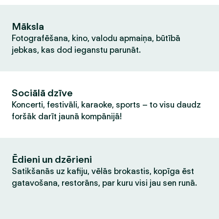
Māksla
Fotografēšana, kino, valodu apmaiņa, būtībā
jebkas, kas dod ieganstu parunāt.
Sociālā dzīve
Koncerti, festivāli, karaoke, sports – to visu daudz
foršāk darīt jaunā kompānijā!
Ēdieni un dzērieni
Satikšanās uz kafiju, vēlās brokastis, kopīga ēst
gatavošana, restorāns, par kuru visi jau sen runā.