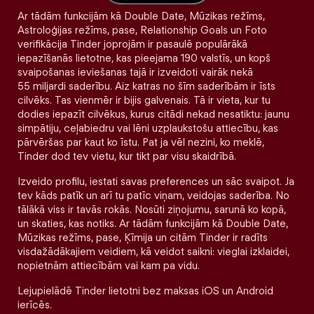
Ar tādām funkcijām kā Double Date, Mūzikas režīms,
Astroloģijas režīms, pase, Relationship Goals un Foto
verifikācija Tinder joprojām ir pasaulē populārākā
iepazīšanās lietotne, kas pieejama 190 valstīs, un kopš
svaipošanas ieviešanas tajā ir izveidoti vairāk nekā
55 miljardi saderību. Aiz katras no šīm saderībām ir īsts
cilvēks. Tas vienmēr ir bijis galvenais. Tā ir vieta, kur tu
dodies iepazīt cilvēkus, kurus citādi nekad nesatiktu: jaunu
simpātiju, ceļabiedru vai lēni uzplaukstošu attiecību, kas
pārvēršas par kaut ko īstu. Pat ja vēl nezini, ko meklē,
Tinder dod tev vietu, kur tikt par visu skaidrībā.
Izveido profilu, iestati savas preferences un sāc svaipot. Ja
tev kāds patīk un arī tu patīc viņam, veidojas saderība. No
tālākā viss ir tavās rokās. Nosūti ziņojumu, sarunā ko kopā,
un skaties, kas notiks. Ar tādām funkcijām kā Double Date,
Mūzikas režīms, pase, Ķīmija un citām Tinder ir radīts
visdažādākajiem veidiem, kā veidot saikni: vieglai izklaidei,
nopietnām attiecībām vai kam pa vidu.
Lejupielādē Tinder lietotni bez maksas iOS un Android
ierīcēs.