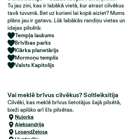
Tu jau zini, kas ir labākā vietā, kur atrast cilvēkus
tavā tuvumā. Bet uz kurieni lai kopā aiziet? Mums
plāns jau ir gatavs. Lūk labākās randiņu vietas un
idejas pilsētā:
Tempļa laukums
Brīvības parks
Klārka planetārijs
Mormoņu templis
Valsts Kapitolijs
Vai meklē brīvus cilvēkus? Soltleiksitija
Cilvēki, kas meklē brīvus lietotājus šajā pilsētā,
bieži aplūko arī šīs pilsētas.
Ņujorka
Aleksandrija
Losandželosa