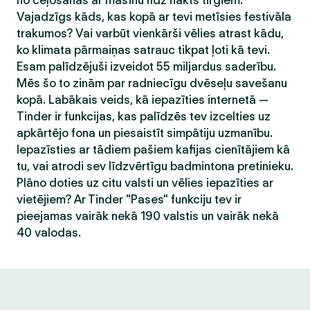
no ceļošanas ar mašīnu līdz nakts tirgiem.
Vajadzīgs kāds, kas kopā ar tevi metīsies festivāla
trakumos? Vai varbūt vienkārši vēlies atrast kādu,
ko klimata pārmaiņas satrauc tikpat ļoti kā tevi.
Esam palīdzējuši izveidot 55 miljardus saderību.
Mēs šo to zinām par radniecīgu dvēseļu savešanu
kopā. Labākais veids, kā iepazīties internetā —
Tinder ir funkcijas, kas palīdzēs tev izcelties uz
apkārtējo fona un piesaistīt simpātiju uzmanību.
Iepazīsties ar tādiem pašiem kafijas cienītājiem kā
tu, vai atrodi sev līdzvērtīgu badmintona pretinieku.
Plāno doties uz citu valsti un vēlies iepazīties ar
vietējiem? Ar Tinder "Pases" funkciju tev ir
pieejamas vairāk nekā 190 valstis un vairāk nekā
40 valodas.