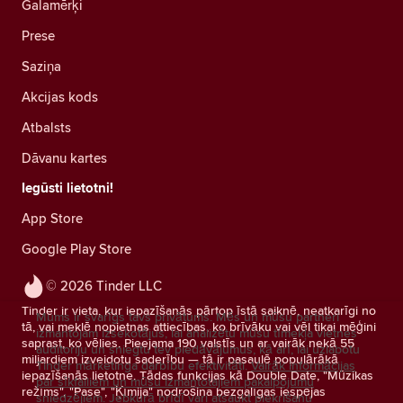
Galamērķi
Prese
Saziņa
Akcijas kods
Atbalsts
Dāvanu kartes
Iegūsti lietotni!
App Store
Google Play Store
© 2026 Tinder LLC
Tinder ir vieta, kur iepazīšanās pārtop īstā saiknē, neatkarīgi no
Mums ir svarīgs tavs privātums. Mēs un mūsu partneri
tā, vai meklē nopietnas attiecības, ko brīvāku vai vēl tikai mēģini
izmantojam izsekotājus, lai analizētu mūsu tīmekļa vietnes
saprast, ko vēlies. Pieejama 190 valstīs un ar vairāk nekā 55
auditoriju un sniegtu tev piedāvājumus, kā arī, lai uzlabotu
miljardiem izveidotu saderību — tā ir pasaulē populārākā
Tinder mārketinga darbību efektivitāti.
Vairāk informācijas
iepazīšanās lietotne. Tādas funkcijas kā Double Date, "Mūzikas
par sīkfailiem un mūsu izmantotajiem pakalpojumu
režīms", "Pase", "Ķīmija" nodrošina bezgalīgas iespējas
sniedzējiem.
Jebkurā brīdī vari atsaukt piekrišanu