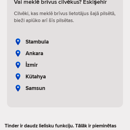
Vai meklē brīvus cilvēkus? Eskişehir
Cilvēki, kas meklē brīvus lietotājus šajā pilsētā,
bieži aplūko arī šīs pilsētas.
Stambula
Ankara
İzmir
Kütahya
Samsun
Tinder ir daudz lielisku funkciju. Tālāk ir pieminētas