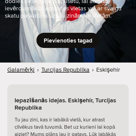
dodies ekskursijā pa pilsētu, lai atklātu
ievērojamākās apskates vietas vai ar svaigu
skatu paskatītos uz jau zināmām vietām.
Pievienoties tagad
Galamērķi
›
Turcijas Republika
›
Eskişehir
Iepazīšanās idejas. Eskişehir, Turcijas
Republika
Tu jau zini, kas ir labākā vietā, kur atrast
cilvēkus tavā tuvumā. Bet uz kurieni lai kopā
aiziet? Mums plāns jau ir gatavs. Lūk labākās