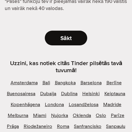
"Pases" funkciju tev ir pieejamas vairāk nekā 190 valstis
un vairāk nekā 40 valodas.
Sākt
Uzzini, kas notiek citās Tinder pilsētās tavā
tuvumā!
Amsterdama
Bali
Bangkoka
Barselona
Berlīne
Buenosairesa
Dubaija
Dublina
Helsinki
Keiptauna
Kopenhāgena
Londona
Losandželosa
Madride
Melburna
Miami
Ņujorka
Oklenda
Oslo
Parīze
Prāga
Riodežaneiro
Roma
Sanfrancisko
Sanpaulu