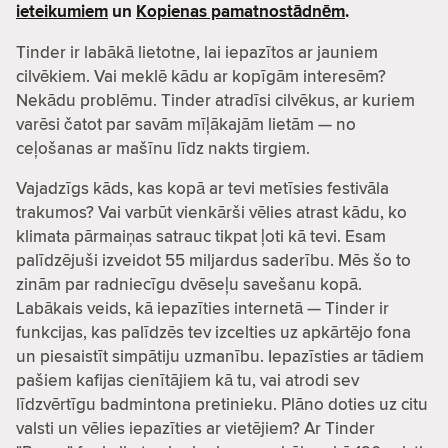
ieteikumiem
un
Kopienas pamatnostādnēm
.
Tinder ir labākā lietotne, lai iepazītos ar jauniem
cilvēkiem. Vai meklē kādu ar kopīgām interesēm?
Nekādu problēmu. Tinder atradīsi cilvēkus, ar kuriem
varēsi čatot par savām mīļākajām lietām — no
ceļošanas ar mašīnu līdz nakts tirgiem.
Vajadzīgs kāds, kas kopā ar tevi metīsies festivāla
trakumos? Vai varbūt vienkārši vēlies atrast kādu, ko
klimata pārmaiņas satrauc tikpat ļoti kā tevi. Esam
palīdzējuši izveidot 55 miljardus saderību. Mēs šo to
zinām par radniecīgu dvēseļu savešanu kopā.
Labākais veids, kā iepazīties internetā — Tinder ir
funkcijas, kas palīdzēs tev izcelties uz apkārtējo fona
un piesaistīt simpātiju uzmanību. Iepazīsties ar tādiem
pašiem kafijas cienītājiem kā tu, vai atrodi sev
līdzvērtīgu badmintona pretinieku. Plāno doties uz citu
valsti un vēlies iepazīties ar vietējiem? Ar Tinder