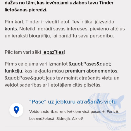
dažas no tām, kas ievērojami uzlabos tavu Tinder
lietošanas pieredzi.
Pirmkārt, Tinder ir viegli lietot. Tev ir tikai jāizveido
konts
. Noteikti norādi savas intereses, pievieno attēlus
un ieraksti biogrāfiju, lai parādītu savu personību.
Pēc tam vari sākt
iepazīties
!
Pirms ceļojuma vari izmantot
&quot;Pases&quot;
funkciju
, kas iekļauta mūsu
premium abonementos
.
&quot;Pase&quot; ļaus tev mainīt atrašanās vietu un
veidot saderības ar lietotājiem citās pilsētās.
"Pase" uz jebkuru atrašanās vietu
Veido saderības ar cilvēkiem visā pasaulē. Parīzē.
Losandželosā. Sidnejā. Aiziet!