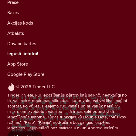
Prese
Saziņa
Akcijas kods
Atbalsts
Dāvanu kartes
Iegūsti lietotni!
App Store
Google Play Store
© 2026 Tinder LLC
Tinder ir vieta, kur iepazīšanās pārtop īstā saiknē, neatkarīgi no
Mums ir svarīgs tavs privātums. Mēs un mūsu partneri
tā, vai meklē nopietnas attiecības, ko brīvāku vai vēl tikai mēģini
izmantojam izsekotājus, lai analizētu mūsu tīmekļa vietnes
saprast, ko vēlies. Pieejama 190 valstīs un ar vairāk nekā 55
auditoriju un sniegtu tev piedāvājumus, kā arī, lai uzlabotu
miljardiem izveidotu saderību — tā ir pasaulē populārākā
Tinder mārketinga darbību efektivitāti.
Vairāk informācijas
iepazīšanās lietotne. Tādas funkcijas kā Double Date, "Mūzikas
par sīkfailiem un mūsu izmantotajiem pakalpojumu
režīms", "Pase", "Ķīmija" nodrošina bezgalīgas iespējas
sniedzējiem.
Jebkurā brīdī vari atsaukt piekrišanu
iepazīties. Lejupielādē bez maksas iOS un Android ierīcēm.
iestatījumos.