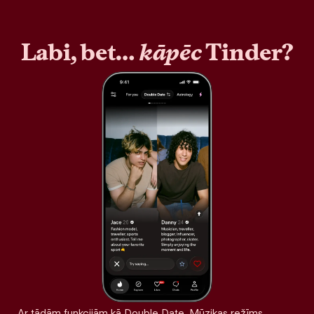
Labi, bet…
kāpēc
Tinder?
Ar tādām funkcijām kā Double Date, Mūzikas režīms,