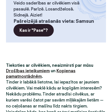
Veido saderības ar cilvēkiem visā
pasaulē. Parīzē. Losandželosā.
Sidnejā. Aiziet!
Pašreizējā atrašanās vieta
:
Samsun
Kas ir "Pase"?
Tiekoties ar cilvēkiem, neaizmirsti par mūsu
Drošības ieteikumiem
un
Kopienas
pamatnostādnēm
.
Tinder ir labākā lietotne, lai iepazītos ar jauniem
cilvēkiem. Vai meklē kādu ar kopīgām interesēm?
Nekādu problēmu. Tinder atradīsi cilvēkus, ar
kuriem varēsi čatot par savām mīļākajām lietām —
no ceļošanas ar mašīnu līdz nakts tirgiem.