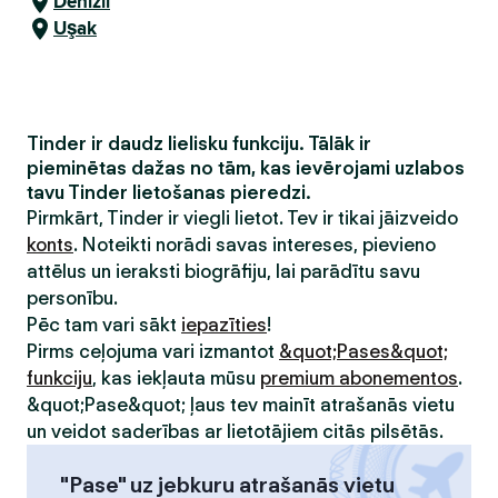
Denizli
Uşak
Tinder ir daudz lielisku funkciju. Tālāk ir
pieminētas dažas no tām, kas ievērojami uzlabos
tavu Tinder lietošanas pieredzi.
Pirmkārt, Tinder ir viegli lietot. Tev ir tikai jāizveido
konts
. Noteikti norādi savas intereses, pievieno
attēlus un ieraksti biogrāfiju, lai parādītu savu
personību.
Pēc tam vari sākt
iepazīties
!
Pirms ceļojuma vari izmantot
&quot;Pases&quot;
funkciju
, kas iekļauta mūsu
premium abonementos
.
&quot;Pase&quot; ļaus tev mainīt atrašanās vietu
un veidot saderības ar lietotājiem citās pilsētās.
"Pase" uz jebkuru atrašanās vietu