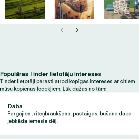
Populāras Tinder lietotāju intereses
Tinder lietotāji parasti atrod kopīgas intereses ar citiem
mūsu kopienas locekļiem. Lūk dažas no tām:
Daba
Pārgājieni, riteņbraukšana, pastaigas, būšana dabā
jebkāda iemesla dēļ.