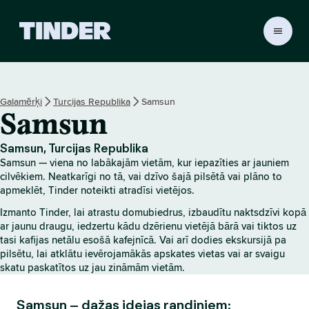
T
i
n
d
e
Galamērķi
Turcijas Republika
Samsun
r
Samsun
s
ā
k
Samsun, Turcijas Republika
u
Samsun — viena no labākajām vietām, kur iepazīties ar jauniem
m
cilvēkiem. Neatkarīgi no tā, vai dzīvo šajā pilsētā vai plāno to
l
apmeklēt, Tinder noteikti atradīsi vietējos.
a
Izmanto Tinder, lai atrastu domubiedrus, izbaudītu naktsdzīvi kopā
p
ar jaunu draugu, iedzertu kādu dzērienu vietējā bārā vai tiktos uz
a
tasi kafijas netālu esošā kafejnīcā. Vai arī dodies ekskursijā pa
pilsētu, lai atklātu ievērojamākās apskates vietas vai ar svaigu
skatu paskatītos uz jau zināmām vietām.
Samsun – dažas idejas randiņiem: