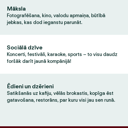
Māksla
Fotografēšana, kino, valodu apmaiņa, būtībā
jebkas, kas dod ieganstu parunāt.
Sociālā dzīve
Koncerti, festivāli, karaoke, sports – to visu daudz
foršāk darīt jaunā kompānijā!
Ēdieni un dzērieni
Satikšanās uz kafiju, vēlās brokastis, kopīga ēst
gatavošana, restorāns, par kuru visi jau sen runā.