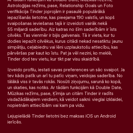
Astroloģijas režīms, pase, Relationship Goals un Foto
verifikācija Tinder joprojām ir pasaulē populārākā
iepazīšanās lietotne, kas pieejama 190 valstīs, un kopš
svaipošanas ieviešanas tajā ir izveidoti vairāk nekā
55 miljardi saderību. Aiz katras no šīm saderībām ir īsts
cilvēks. Tas vienmēr ir bijis galvenais. Tā ir vieta, kur tu
dodies iepazīt cilvēkus, kurus citādi nekad nesatiktu: jaunu
simpātiju, ceļabiedru vai lēni uzplaukstošu attiecību, kas
pārvēršas par kaut ko īstu. Pat ja vēl nezini, ko meklē,
Tinder dod tev vietu, kur tikt par visu skaidrībā.
Izveido profilu, iestati savas preferences un sāc svaipot. Ja
tev kāds patīk un arī tu patīc viņam, veidojas saderība. No
tālākā viss ir tavās rokās. Nosūti ziņojumu, sarunā ko kopā,
un skaties, kas notiks. Ar tādām funkcijām kā Double Date,
Mūzikas režīms, pase, Ķīmija un citām Tinder ir radīts
visdažādākajiem veidiem, kā veidot saikni: vieglai izklaidei,
nopietnām attiecībām vai kam pa vidu.
Lejupielādē Tinder lietotni bez maksas iOS un Android
ierīcēs.