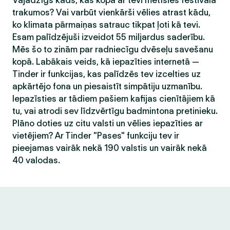
Vajadzīgs kāds, kas kopā ar tevi metīsies festivāla
trakumos? Vai varbūt vienkārši vēlies atrast kādu,
ko klimata pārmaiņas satrauc tikpat ļoti kā tevi.
Esam palīdzējuši izveidot 55 miljardus saderību.
Mēs šo to zinām par radniecīgu dvēseļu savešanu
kopā. Labākais veids, kā iepazīties internetā —
Tinder ir funkcijas, kas palīdzēs tev izcelties uz
apkārtējo fona un piesaistīt simpātiju uzmanību.
Iepazīsties ar tādiem pašiem kafijas cienītājiem kā
tu, vai atrodi sev līdzvērtīgu badmintona pretinieku.
Plāno doties uz citu valsti un vēlies iepazīties ar
vietējiem? Ar Tinder "Pases" funkciju tev ir
pieejamas vairāk nekā 190 valstis un vairāk nekā
40 valodas.