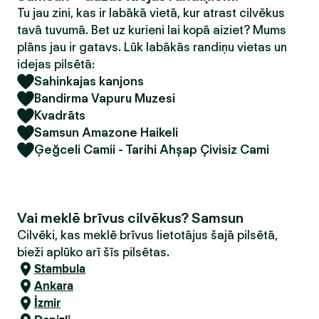
Tu jau zini, kas ir labākā vietā, kur atrast cilvēkus
tavā tuvumā. Bet uz kurieni lai kopā aiziet? Mums
plāns jau ir gatavs. Lūk labākās randiņu vietas un
idejas pilsētā:
Sahinkajas kanjons
Bandirma Vapuru Muzesi
Kvadrāts
Samsun Amazone Haikeli
Ģeğceli Camii - Tarihi Ahşap Çivisiz Cami
Vai meklē brīvus cilvēkus? Samsun
Cilvēki, kas meklē brīvus lietotājus šajā pilsētā,
bieži aplūko arī šīs pilsētas.
Stambula
Ankara
İzmir