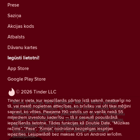
Prese
Saziņa
Akcijas kods
Atbalsts
Dāvanu kartes
Iegūsti lietotni!
App Store
Google Play Store
© 2026 Tinder LLC
Tinder ir vieta, kur iepazīšanās pārtop īstā saiknē, neatkarīgi no
Mums ir svarīgs tavs privātums. Mēs un mūsu partneri
tā, vai meklē nopietnas attiecības, ko brīvāku vai vēl tikai mēģini
izmantojam izsekotājus, lai analizētu mūsu tīmekļa vietnes
saprast, ko vēlies. Pieejama 190 valstīs un ar vairāk nekā 55
auditoriju un sniegtu tev piedāvājumus, kā arī, lai uzlabotu
miljardiem izveidotu saderību — tā ir pasaulē populārākā
Tinder mārketinga darbību efektivitāti.
Vairāk informācijas
iepazīšanās lietotne. Tādas funkcijas kā Double Date, "Mūzikas
par sīkfailiem un mūsu izmantotajiem pakalpojumu
režīms", "Pase", "Ķīmija" nodrošina bezgalīgas iespējas
sniedzējiem.
Jebkurā brīdī vari atsaukt piekrišanu
iepazīties. Lejupielādē bez maksas iOS un Android ierīcēm.
iestatījumos.