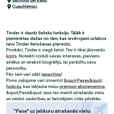
Sanhosē del Kabo
Cuauhtémoc
Tinder ir daudz lielisku funkciju. Tālāk ir
pieminētas dažas no tām, kas ievērojami uzlabos
tavu Tinder lietošanas pieredzi.
Pirmkārt, Tinder ir viegli lietot. Tev ir tikai jāizveido
konts
. Noteikti norādi savas intereses, pievieno
attēlus un ieraksti biogrāfiju, lai parādītu savu
personību.
Pēc tam vari sākt
iepazīties
!
Pirms ceļojuma vari izmantot
&quot;Pases&quot;
funkciju
, kas iekļauta mūsu
premium abonementos
.
&quot;Pase&quot; ļaus tev mainīt atrašanās vietu
un veidot saderības ar lietotājiem citās pilsētās.
"Pase" uz jebkuru atrašanās vietu