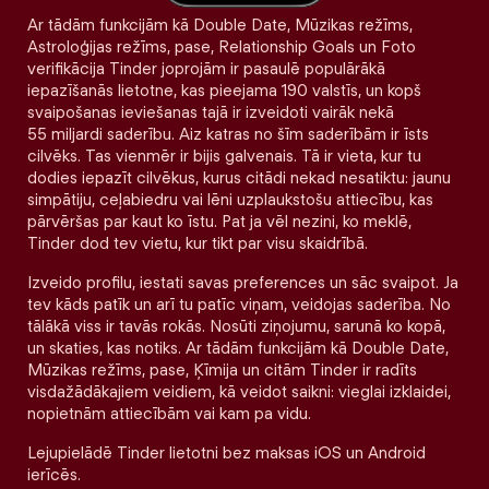
Ar tādām funkcijām kā Double Date, Mūzikas režīms,
Astroloģijas režīms, pase, Relationship Goals un Foto
verifikācija Tinder joprojām ir pasaulē populārākā
iepazīšanās lietotne, kas pieejama 190 valstīs, un kopš
svaipošanas ieviešanas tajā ir izveidoti vairāk nekā
55 miljardi saderību. Aiz katras no šīm saderībām ir īsts
cilvēks. Tas vienmēr ir bijis galvenais. Tā ir vieta, kur tu
dodies iepazīt cilvēkus, kurus citādi nekad nesatiktu: jaunu
simpātiju, ceļabiedru vai lēni uzplaukstošu attiecību, kas
pārvēršas par kaut ko īstu. Pat ja vēl nezini, ko meklē,
Tinder dod tev vietu, kur tikt par visu skaidrībā.
Izveido profilu, iestati savas preferences un sāc svaipot. Ja
tev kāds patīk un arī tu patīc viņam, veidojas saderība. No
tālākā viss ir tavās rokās. Nosūti ziņojumu, sarunā ko kopā,
un skaties, kas notiks. Ar tādām funkcijām kā Double Date,
Mūzikas režīms, pase, Ķīmija un citām Tinder ir radīts
visdažādākajiem veidiem, kā veidot saikni: vieglai izklaidei,
nopietnām attiecībām vai kam pa vidu.
Lejupielādē Tinder lietotni bez maksas iOS un Android
ierīcēs.