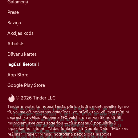
Galamērķi
Prese
Saziņa
Akcijas kods
Atbalsts
Dāvanu kartes
Iegūsti lietotni!
App Store
Google Play Store
© 2026 Tinder LLC
Tinder ir vieta, kur iepazīšanās pārtop īstā saiknē, neatkarīgi no
Mums ir svarīgs tavs privātums. Mēs un mūsu partneri
tā, vai meklē nopietnas attiecības, ko brīvāku vai vēl tikai mēģini
izmantojam izsekotājus, lai analizētu mūsu tīmekļa vietnes
saprast, ko vēlies. Pieejama 190 valstīs un ar vairāk nekā 55
auditoriju un sniegtu tev piedāvājumus, kā arī, lai uzlabotu
miljardiem izveidotu saderību — tā ir pasaulē populārākā
Tinder mārketinga darbību efektivitāti.
Vairāk informācijas
iepazīšanās lietotne. Tādas funkcijas kā Double Date, "Mūzikas
par sīkfailiem un mūsu izmantotajiem pakalpojumu
režīms", "Pase", "Ķīmija" nodrošina bezgalīgas iespējas
sniedzējiem.
Jebkurā brīdī vari atsaukt piekrišanu