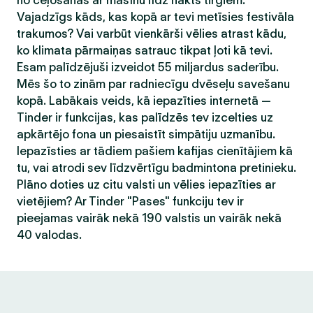
no ceļošanas ar mašīnu līdz nakts tirgiem.
Vajadzīgs kāds, kas kopā ar tevi metīsies festivāla
trakumos? Vai varbūt vienkārši vēlies atrast kādu,
ko klimata pārmaiņas satrauc tikpat ļoti kā tevi.
Esam palīdzējuši izveidot 55 miljardus saderību.
Mēs šo to zinām par radniecīgu dvēseļu savešanu
kopā. Labākais veids, kā iepazīties internetā —
Tinder ir funkcijas, kas palīdzēs tev izcelties uz
apkārtējo fona un piesaistīt simpātiju uzmanību.
Iepazīsties ar tādiem pašiem kafijas cienītājiem kā
tu, vai atrodi sev līdzvērtīgu badmintona pretinieku.
Plāno doties uz citu valsti un vēlies iepazīties ar
vietējiem? Ar Tinder "Pases" funkciju tev ir
pieejamas vairāk nekā 190 valstis un vairāk nekā
40 valodas.