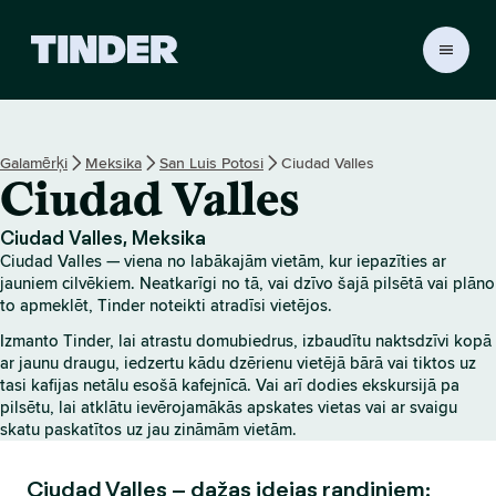
T
i
n
d
e
Galamērķi
Meksika
San Luis Potosi
Ciudad Valles
r
Ciudad Valles
s
ā
k
Ciudad Valles, Meksika
u
Ciudad Valles — viena no labākajām vietām, kur iepazīties ar
m
jauniem cilvēkiem. Neatkarīgi no tā, vai dzīvo šajā pilsētā vai plāno
l
to apmeklēt, Tinder noteikti atradīsi vietējos.
a
Izmanto Tinder, lai atrastu domubiedrus, izbaudītu naktsdzīvi kopā
p
ar jaunu draugu, iedzertu kādu dzērienu vietējā bārā vai tiktos uz
a
tasi kafijas netālu esošā kafejnīcā. Vai arī dodies ekskursijā pa
pilsētu, lai atklātu ievērojamākās apskates vietas vai ar svaigu
skatu paskatītos uz jau zināmām vietām.
Ciudad Valles – dažas idejas randiņiem: