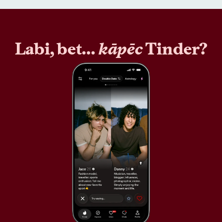
Labi, bet…
kāpēc
Tinder?