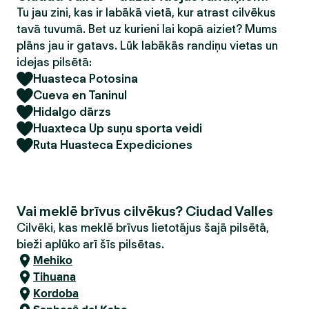
Tu jau zini, kas ir labākā vietā, kur atrast cilvēkus
tavā tuvumā. Bet uz kurieni lai kopā aiziet? Mums
plāns jau ir gatavs. Lūk labākās randiņu vietas un
idejas pilsētā:
Huasteca Potosina
Cueva en Taninul
Hidalgo dārzs
Huaxteca Up suņu sporta veidi
Ruta Huasteca Expediciones
Vai meklē brīvus cilvēkus? Ciudad Valles
Cilvēki, kas meklē brīvus lietotājus šajā pilsētā,
bieži aplūko arī šīs pilsētas.
Mehiko
Tihuana
Kordoba