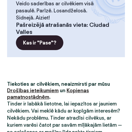
Veido saderības ar cilvēkiem visā
pasaulē. Parīzē. Losandželosā.
Sidnejā. Aiziet!
Pašreizējā atrašanās vieta
:
Ciudad
Valles
Kas ir "Pase"?
Tiekoties ar cilvēkiem, neaizmirsti par mūsu
Drošības ieteikumiem
un
Kopienas
pamatnostādnēm
.
Tinder ir labākā lietotne, lai iepazītos ar jauniem
cilvēkiem. Vai meklē kādu ar kopīgām interesēm?
Nekādu problēmu. Tinder atradīsi cilvēkus, ar
kuriem varēsi čatot par savām mīļākajām lietām —