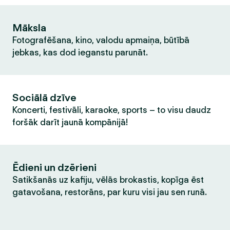
Māksla
Fotografēšana, kino, valodu apmaiņa, būtībā
jebkas, kas dod ieganstu parunāt.
Sociālā dzīve
Koncerti, festivāli, karaoke, sports – to visu daudz
foršāk darīt jaunā kompānijā!
Ēdieni un dzērieni
Satikšanās uz kafiju, vēlās brokastis, kopīga ēst
gatavošana, restorāns, par kuru visi jau sen runā.