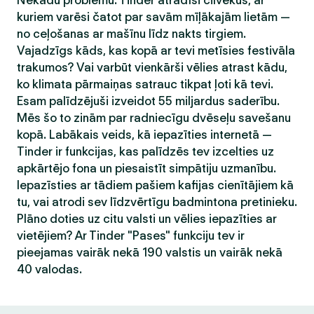
Nekādu problēmu. Tinder atradīsi cilvēkus, ar
kuriem varēsi čatot par savām mīļākajām lietām —
no ceļošanas ar mašīnu līdz nakts tirgiem.
Vajadzīgs kāds, kas kopā ar tevi metīsies festivāla
trakumos? Vai varbūt vienkārši vēlies atrast kādu,
ko klimata pārmaiņas satrauc tikpat ļoti kā tevi.
Esam palīdzējuši izveidot 55 miljardus saderību.
Mēs šo to zinām par radniecīgu dvēseļu savešanu
kopā. Labākais veids, kā iepazīties internetā —
Tinder ir funkcijas, kas palīdzēs tev izcelties uz
apkārtējo fona un piesaistīt simpātiju uzmanību.
Iepazīsties ar tādiem pašiem kafijas cienītājiem kā
tu, vai atrodi sev līdzvērtīgu badmintona pretinieku.
Plāno doties uz citu valsti un vēlies iepazīties ar
vietējiem? Ar Tinder "Pases" funkciju tev ir
pieejamas vairāk nekā 190 valstis un vairāk nekā
40 valodas.