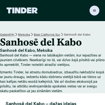
T
i
n
d
e
Galamērķi
Meksika
Baja California Sur
Sanhosē del Kabo
r
Sanhosē del Kabo
s
ā
k
Sanhosē del Kabo, Meksika
u
Sanhosē del Kabo — viena no labākajām vietām, kur iepazīties ar
m
jauniem cilvēkiem. Neatkarīgi no tā, vai dzīvo šajā pilsētā vai plāno
l
to apmeklēt, Tinder noteikti atradīsi vietējos.
a
Izmanto Tinder, lai atrastu domubiedrus, izbaudītu naktsdzīvi kopā
p
ar jaunu draugu, iedzertu kādu dzērienu vietējā bārā vai tiktos uz
a
tasi kafijas netālu esošā kafejnīcā. Vai arī dodies ekskursijā pa
pilsētu, lai atklātu ievērojamākās apskates vietas vai ar svaigu
skatu paskatītos uz jau zināmām vietām.
Sanhosē del Kabo – dažas idejas