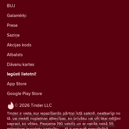
BUJ
Galamērķi
Prese
Saziņa
Akcijas kods
Atbalsts
Dāvanu kartes
Iegūsti lietotni!
App Store
Google Play Store
© 2026 Tinder LLC
Tinder ir vieta, kur iepazīšanās pārtop īstā saiknē, neatkarīgi no
Mums ir svarīgs tavs privātums. Mēs un mūsu partneri
tā, vai meklē nopietnas attiecības, ko brīvāku vai vēl tikai mēģini
izmantojam izsekotājus, lai analizētu mūsu tīmekļa vietnes
saprast, ko vēlies. Pieejama 190 valstīs un ar vairāk nekā 55
auditoriju un sniegtu tev piedāvājumus, kā arī, lai uzlabotu
miljardiem izveidotu saderību — tā ir pasaulē populārākā