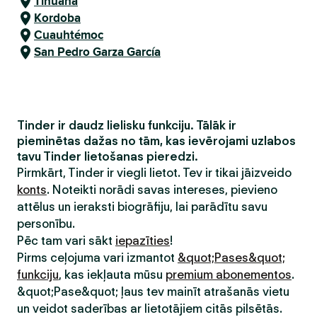
Tihuana
Kordoba
Cuauhtémoc
San Pedro Garza García
Tinder ir daudz lielisku funkciju. Tālāk ir
pieminētas dažas no tām, kas ievērojami uzlabos
tavu Tinder lietošanas pieredzi.
Pirmkārt, Tinder ir viegli lietot. Tev ir tikai jāizveido
konts
. Noteikti norādi savas intereses, pievieno
attēlus un ieraksti biogrāfiju, lai parādītu savu
personību.
Pēc tam vari sākt
iepazīties
!
Pirms ceļojuma vari izmantot
&quot;Pases&quot;
funkciju
, kas iekļauta mūsu
premium abonementos
.
&quot;Pase&quot; ļaus tev mainīt atrašanās vietu
un veidot saderības ar lietotājiem citās pilsētās.