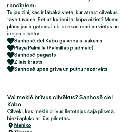
randiņiem:
Tu jau zini, kas ir labākā vietā, kur atrast cilvēkus
tavā tuvumā. Bet uz kurieni lai kopā aiziet? Mums
plāns jau ir gatavs. Lūk labākās randiņu vietas un
idejas pilsētā:
Sanhosē del Kabo galvenais laukums
Playa Palmilla (Palmillas pludmale)
Sanhosē pagasts
Zilais krasts
Sanhosē upes grīva un putnu rezervāts
Vai meklē brīvus cilvēkus? Sanhosē del
Kabo
Cilvēki, kas meklē brīvus lietotājus šajā pilsētā,
bieži aplūko arī šīs pilsētas.
Mehiko