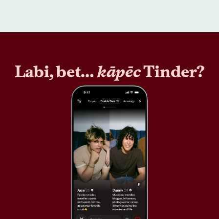
Labi, bet…
kāpēc
Tinder?