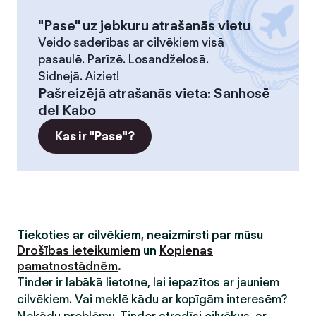
"Pase" uz jebkuru atrašanās vietu
Veido saderības ar cilvēkiem visā
pasaulē. Parīzē. Losandželosā.
Sidnejā. Aiziet!
Pašreizējā atrašanās vieta
:
Sanhosē
del Kabo
Kas ir "Pase"?
Tiekoties ar cilvēkiem, neaizmirsti par mūsu
Drošības ieteikumiem
un
Kopienas
pamatnostādnēm
.
Tinder ir labākā lietotne, lai iepazītos ar jauniem
cilvēkiem. Vai meklē kādu ar kopīgām interesēm?