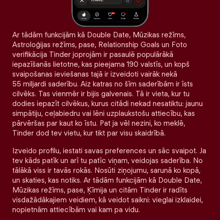
Ar tādām funkcijām kā Double Date, Mūzikas režīms,
Astroloģijas režīms, pase, Relationship Goals un Foto
verifikācija Tinder joprojām ir pasaulē populārākā
iepazīšanās lietotne, kas pieejama 190 valstīs, un kopš
svaipošanas ieviešanas tajā ir izveidoti vairāk nekā
55 miljardi saderību. Aiz katras no šīm saderībām ir īsts
cilvēks. Tas vienmēr ir bijis galvenais. Tā ir vieta, kur tu
dodies iepazīt cilvēkus, kurus citādi nekad nesatiktu: jaunu
simpātiju, ceļabiedru vai lēni uzplaukstošu attiecību, kas
pārvēršas par kaut ko īstu. Pat ja vēl nezini, ko meklē,
Tinder dod tev vietu, kur tikt par visu skaidrībā.
Izveido profilu, iestati savas preferences un sāc svaipot. Ja
tev kāds patīk un arī tu patīc viņam, veidojas saderība. No
tālākā viss ir tavās rokās. Nosūti ziņojumu, sarunā ko kopā,
un skaties, kas notiks. Ar tādām funkcijām kā Double Date,
Mūzikas režīms, pase, Ķīmija un citām Tinder ir radīts
visdažādākajiem veidiem, kā veidot saikni: vieglai izklaidei,
nopietnām attiecībām vai kam pa vidu.