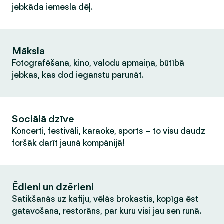
jebkāda iemesla dēļ.
Māksla
Fotografēšana, kino, valodu apmaiņa, būtībā
jebkas, kas dod ieganstu parunāt.
Sociālā dzīve
Koncerti, festivāli, karaoke, sports – to visu daudz
foršāk darīt jaunā kompānijā!
Ēdieni un dzērieni
Satikšanās uz kafiju, vēlās brokastis, kopīga ēst
gatavošana, restorāns, par kuru visi jau sen runā.