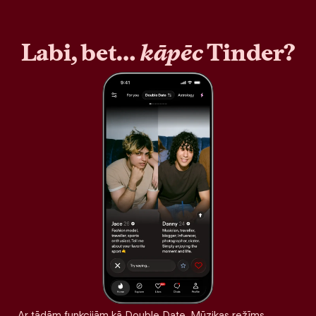
Labi, bet…
kāpēc
Tinder?
Ar tādām funkcijām kā Double Date, Mūzikas režīms,