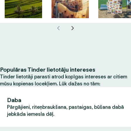
Populāras Tinder lietotāju intereses
Tinder lietotāji parasti atrod kopīgas intereses ar citiem
mūsu kopienas locekļiem. Lūk dažas no tām:
Daba
Pārgājieni, riteņbraukšana, pastaigas, būšana dabā
jebkāda iemesla dēļ.