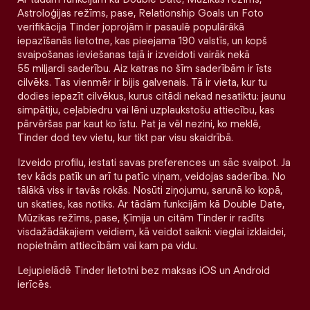
Astroloģijas režīms, pase, Relationship Goals un Foto
verifikācija Tinder joprojām ir pasaulē populārākā
iepazīšanās lietotne, kas pieejama 190 valstīs, un kopš
svaipošanas ieviešanas tajā ir izveidoti vairāk nekā
55 miljardi saderību. Aiz katras no šīm saderībām ir īsts
cilvēks. Tas vienmēr ir bijis galvenais. Tā ir vieta, kur tu
dodies iepazīt cilvēkus, kurus citādi nekad nesatiktu: jaunu
simpātiju, ceļabiedru vai lēni uzplaukstošu attiecību, kas
pārvēršas par kaut ko īstu. Pat ja vēl nezini, ko meklē,
Tinder dod tev vietu, kur tikt par visu skaidrībā.
Izveido profilu, iestati savas preferences un sāc svaipot. Ja
tev kāds patīk un arī tu patīc viņam, veidojas saderība. No
tālākā viss ir tavās rokās. Nosūti ziņojumu, sarunā ko kopā,
un skaties, kas notiks. Ar tādām funkcijām kā Double Date,
Mūzikas režīms, pase, Ķīmija un citām Tinder ir radīts
visdažādākajiem veidiem, kā veidot saikni: vieglai izklaidei,
nopietnām attiecībām vai kam pa vidu.
Lejupielādē Tinder lietotni bez maksas iOS un Android
ierīcēs.