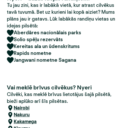
Tu jau zini, kas ir labākā vietā, kur atrast cilvēkus
tavā tuvumā. Bet uz kurieni lai kopā aiziet? Mums
plāns jau ir gatavs. Lūk labākās randiņu vietas un
idejas pilsētā:
Aberdāres nacionālais parks
Solio spēļu rezervāts
Kereitas ala un ūdenskritums
Rapids nometne
Jangwani nometne Sagana
Vai meklē brīvus cilvēkus? Nyeri
Cilvēki, kas meklē brīvus lietotājus šajā pilsētā,
bieži aplūko arī šīs pilsētas.
Nairobi
Nakuru
Kakamega