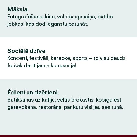
Māksla
Fotografēšana, kino, valodu apmaiņa, būtībā
jebkas, kas dod ieganstu parunāt.
Sociālā dzīve
Koncerti, festivāli, karaoke, sports – to visu daudz
foršāk darīt jaunā kompānijā!
Ēdieni un dzērieni
Satikšanās uz kafiju, vēlās brokastis, kopīga ēst
gatavošana, restorāns, par kuru visi jau sen runā.