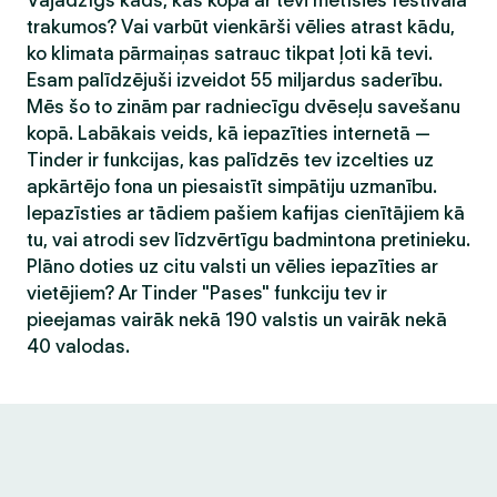
Vajadzīgs kāds, kas kopā ar tevi metīsies festivāla
trakumos? Vai varbūt vienkārši vēlies atrast kādu,
ko klimata pārmaiņas satrauc tikpat ļoti kā tevi.
Esam palīdzējuši izveidot 55 miljardus saderību.
Mēs šo to zinām par radniecīgu dvēseļu savešanu
kopā. Labākais veids, kā iepazīties internetā —
Tinder ir funkcijas, kas palīdzēs tev izcelties uz
apkārtējo fona un piesaistīt simpātiju uzmanību.
Iepazīsties ar tādiem pašiem kafijas cienītājiem kā
tu, vai atrodi sev līdzvērtīgu badmintona pretinieku.
Plāno doties uz citu valsti un vēlies iepazīties ar
vietējiem? Ar Tinder "Pases" funkciju tev ir
pieejamas vairāk nekā 190 valstis un vairāk nekā
40 valodas.