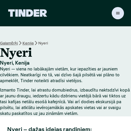
T
i
n
d
e
Galamērķi
Kenija
Nyeri
r
Nyeri
s
ā
k
Nyeri, Kenija
u
Nyeri — viena no labākajām vietām, kur iepazīties ar jauniem
m
cilvēkiem. Neatkarīgi no tā, vai dzīvo šajā pilsētā vai plāno to
l
apmeklēt, Tinder noteikti atradīsi vietējos.
a
Izmanto Tinder, lai atrastu domubiedrus, izbaudītu naktsdzīvi kopā
p
ar jaunu draugu, iedzertu kādu dzērienu vietējā bārā vai tiktos uz
a
tasi kafijas netālu esošā kafejnīcā. Vai arī dodies ekskursijā pa
pilsētu, lai atklātu ievērojamākās apskates vietas vai ar svaigu
skatu paskatītos uz jau zināmām vietām.
Nyeri – dažas idejas randiņiem: