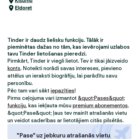
Kisumu
Eldoret
Tinder ir daudz lielisku funkciju. Tālāk ir
pieminētas dažas no tām, kas ievērojami uzlabos
tavu Tinder lietošanas pieredzi.
Pirmkārt, Tinder ir viegli lietot. Tev ir tikai jāizveido
konts
. Noteikti norādi savas intereses, pievieno
attēlus un ieraksti biogrāfiju, lai parādītu savu
personību.
Pēc tam vari sākt
iepazīties
!
Pirms ceļojuma vari izmantot
&quot;Pases&quot;
funkciju
, kas iekļauta mūsu
premium abonementos
.
&quot;Pase&quot; ļaus tev mainīt atrašanās vietu
un veidot saderības ar lietotājiem citās pilsētās.
"Pase" uz jebkuru atrašanās vietu