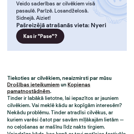
Veido saderības ar cilvēkiem visā
pasaulē. Parīzē. Losandželosā.
Sidnejā. Aiziet!
Pašreizējā atrašanās vieta
:
Nyeri
Kas ir "Pase"?
Tiekoties ar cilvēkiem, neaizmirsti par mūsu
Drošības ieteikumiem
un
Kopienas
pamatnostādnēm
.
Tinder ir labākā lietotne, lai iepazītos ar jauniem
cilvēkiem. Vai meklē kādu ar kopīgām interesēm?
Nekādu problēmu. Tinder atradīsi cilvēkus, ar
kuriem varēsi čatot par savām mīļākajām lietām —
no ceļošanas ar mašīnu līdz nakts tirgiem.