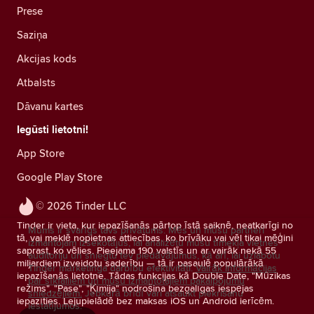
Prese
Saziņa
Akcijas kods
Atbalsts
Dāvanu kartes
Iegūsti lietotni!
App Store
Google Play Store
© 2026 Tinder LLC
Tinder ir vieta, kur iepazīšanās pārtop īstā saiknē, neatkarīgi no
Mums ir svarīgs tavs privātums. Mēs un mūsu partneri
tā, vai meklē nopietnas attiecības, ko brīvāku vai vēl tikai mēģini
izmantojam izsekotājus, lai analizētu mūsu tīmekļa vietnes
saprast, ko vēlies. Pieejama 190 valstīs un ar vairāk nekā 55
auditoriju un sniegtu tev piedāvājumus, kā arī, lai uzlabotu
miljardiem izveidotu saderību — tā ir pasaulē populārākā
Tinder mārketinga darbību efektivitāti.
Vairāk informācijas
iepazīšanās lietotne. Tādas funkcijas kā Double Date, "Mūzikas
par sīkfailiem un mūsu izmantotajiem pakalpojumu
režīms", "Pase", "Ķīmija" nodrošina bezgalīgas iespējas
sniedzējiem.
Jebkurā brīdī vari atsaukt piekrišanu
iepazīties. Lejupielādē bez maksas iOS un Android ierīcēm.
iestatījumos.