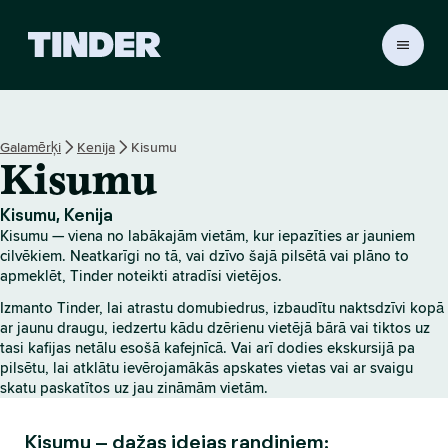
T
i
n
d
e
Galamērķi
Kenija
Kisumu
r
Kisumu
s
ā
k
Kisumu, Kenija
u
Kisumu — viena no labākajām vietām, kur iepazīties ar jauniem
m
cilvēkiem. Neatkarīgi no tā, vai dzīvo šajā pilsētā vai plāno to
l
apmeklēt, Tinder noteikti atradīsi vietējos.
a
Izmanto Tinder, lai atrastu domubiedrus, izbaudītu naktsdzīvi kopā
p
ar jaunu draugu, iedzertu kādu dzērienu vietējā bārā vai tiktos uz
a
tasi kafijas netālu esošā kafejnīcā. Vai arī dodies ekskursijā pa
pilsētu, lai atklātu ievērojamākās apskates vietas vai ar svaigu
skatu paskatītos uz jau zināmām vietām.
Kisumu – dažas idejas randiņiem: