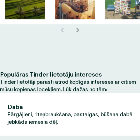
Populāras Tinder lietotāju intereses
Tinder lietotāji parasti atrod kopīgas intereses ar citiem
mūsu kopienas locekļiem. Lūk dažas no tām:
Daba
Pārgājieni, riteņbraukšana, pastaigas, būšana dabā
jebkāda iemesla dēļ.