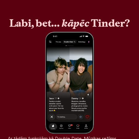
Labi, bet…
kāpēc
Tinder?
Ar tādām funkcijām kā Double Date, Mūzikas režīms,