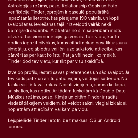
Astroloģijas režīms, pase, Relationship Goals un Foto
verifikācija Tinder joprojām ir pasaulē populārākā
iepazīšanās lietotne, kas pieejama 190 valstīs, un kopš
svaipošanas ieviešanas tajā ir izveidoti vairāk nekā
55 miljardi saderību. Aiz katras no šīm saderībām ir īsts
cilvēks. Tas vienmēr ir bijis galvenais. Tā ir vieta, kur tu
dodies iepazīt cilvēkus, kurus citādi nekad nesatiktu: jaunu
simpātiju, ceļabiedru vai lēni uzplaukstošu attiecību, kas
pārvēršas par kaut ko īstu. Pat ja vēl nezini, ko meklē,
Tinder dod tev vietu, kur tikt par visu skaidrībā.
Izveido profilu, iestati savas preferences un sāc svaipot. Ja
tev kāds patīk un arī tu patīc viņam, veidojas saderība. No
tālākā viss ir tavās rokās. Nosūti ziņojumu, sarunā ko kopā,
un skaties, kas notiks. Ar tādām funkcijām kā Double Date,
Mūzikas režīms, pase, Ķīmija un citām Tinder ir radīts
visdažādākajiem veidiem, kā veidot saikni: vieglai izklaidei,
nopietnām attiecībām vai kam pa vidu.
Lejupielādē Tinder lietotni bez maksas iOS un Android
ierīcēs.