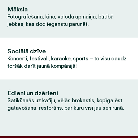
Māksla
Fotografēšana, kino, valodu apmaiņa, būtībā
jebkas, kas dod ieganstu parunāt.
Sociālā dzīve
Koncerti, festivāli, karaoke, sports – to visu daudz
foršāk darīt jaunā kompānijā!
Ēdieni un dzērieni
Satikšanās uz kafiju, vēlās brokastis, kopīga ēst
gatavošana, restorāns, par kuru visi jau sen runā.