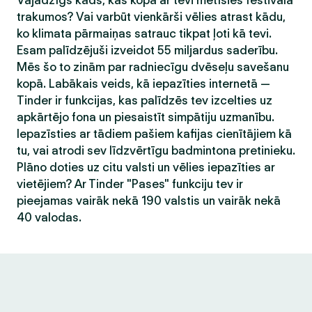
Vajadzīgs kāds, kas kopā ar tevi metīsies festivāla
trakumos? Vai varbūt vienkārši vēlies atrast kādu,
ko klimata pārmaiņas satrauc tikpat ļoti kā tevi.
Esam palīdzējuši izveidot 55 miljardus saderību.
Mēs šo to zinām par radniecīgu dvēseļu savešanu
kopā. Labākais veids, kā iepazīties internetā —
Tinder ir funkcijas, kas palīdzēs tev izcelties uz
apkārtējo fona un piesaistīt simpātiju uzmanību.
Iepazīsties ar tādiem pašiem kafijas cienītājiem kā
tu, vai atrodi sev līdzvērtīgu badmintona pretinieku.
Plāno doties uz citu valsti un vēlies iepazīties ar
vietējiem? Ar Tinder "Pases" funkciju tev ir
pieejamas vairāk nekā 190 valstis un vairāk nekā
40 valodas.