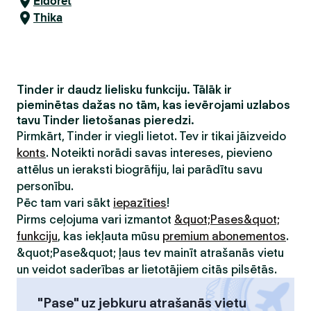
Eldoret
Thika
Tinder ir daudz lielisku funkciju. Tālāk ir
pieminētas dažas no tām, kas ievērojami uzlabos
tavu Tinder lietošanas pieredzi.
Pirmkārt, Tinder ir viegli lietot. Tev ir tikai jāizveido
konts
. Noteikti norādi savas intereses, pievieno
attēlus un ieraksti biogrāfiju, lai parādītu savu
personību.
Pēc tam vari sākt
iepazīties
!
Pirms ceļojuma vari izmantot
&quot;Pases&quot;
funkciju
, kas iekļauta mūsu
premium abonementos
.
&quot;Pase&quot; ļaus tev mainīt atrašanās vietu
un veidot saderības ar lietotājiem citās pilsētās.
"Pase" uz jebkuru atrašanās vietu