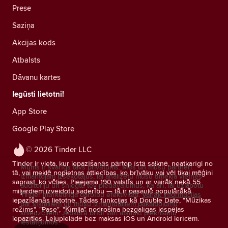
Prese
Saziņa
Akcijas kods
Atbalsts
Dāvanu kartes
Iegūsti lietotni!
App Store
Google Play Store
© 2026 Tinder LLC
Tinder ir vieta, kur iepazīšanās pārtop īstā saiknē, neatkarīgi no
Mums ir svarīgs tavs privātums. Mēs un mūsu partneri
tā, vai meklē nopietnas attiecības, ko brīvāku vai vēl tikai mēģini
izmantojam izsekotājus, lai analizētu mūsu tīmekļa vietnes
saprast, ko vēlies. Pieejama 190 valstīs un ar vairāk nekā 55
auditoriju un sniegtu tev piedāvājumus, kā arī, lai uzlabotu
miljardiem izveidotu saderību — tā ir pasaulē populārākā
Tinder mārketinga darbību efektivitāti.
Vairāk informācijas
iepazīšanās lietotne. Tādas funkcijas kā Double Date, "Mūzikas
par sīkfailiem un mūsu izmantotajiem pakalpojumu
režīms", "Pase", "Ķīmija" nodrošina bezgalīgas iespējas
sniedzējiem.
Jebkurā brīdī vari atsaukt piekrišanu
iepazīties. Lejupielādē bez maksas iOS un Android ierīcēm.
iestatījumos.