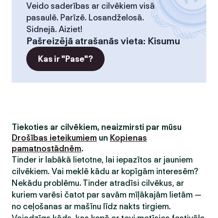
Veido saderības ar cilvēkiem visā
pasaulē. Parīzē. Losandželosā.
Sidnejā. Aiziet!
Pašreizējā atrašanās vieta
:
Kisumu
Kas ir "Pase"?
Tiekoties ar cilvēkiem, neaizmirsti par mūsu
Drošības ieteikumiem
un
Kopienas
pamatnostādnēm
.
Tinder ir labākā lietotne, lai iepazītos ar jauniem
cilvēkiem. Vai meklē kādu ar kopīgām interesēm?
Nekādu problēmu. Tinder atradīsi cilvēkus, ar
kuriem varēsi čatot par savām mīļākajām lietām —
no ceļošanas ar mašīnu līdz nakts tirgiem.