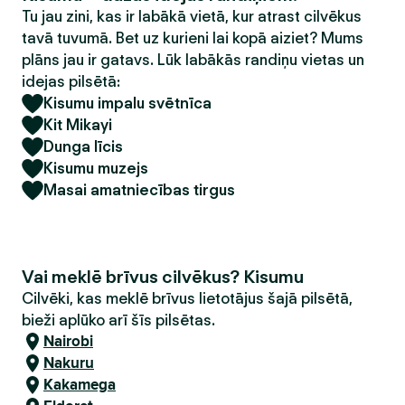
Tu jau zini, kas ir labākā vietā, kur atrast cilvēkus
tavā tuvumā. Bet uz kurieni lai kopā aiziet? Mums
plāns jau ir gatavs. Lūk labākās randiņu vietas un
idejas pilsētā:
Kisumu impalu svētnīca
Kit Mikayi
Dunga līcis
Kisumu muzejs
Masai amatniecības tirgus
Vai meklē brīvus cilvēkus? Kisumu
Cilvēki, kas meklē brīvus lietotājus šajā pilsētā,
bieži aplūko arī šīs pilsētas.
Nairobi
Nakuru
Kakamega