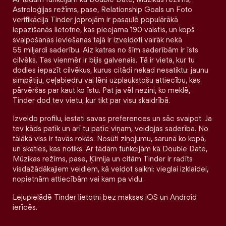
Astroloģijas režīms, pase, Relationship Goals un Foto
verifikācija Tinder joprojām ir pasaulē populārākā
iepazīšanās lietotne, kas pieejama 190 valstīs, un kopš
svaipošanas ieviešanas tajā ir izveidoti vairāk nekā
55 miljardi saderību. Aiz katras no šīm saderībām ir īsts
cilvēks. Tas vienmēr ir bijis galvenais. Tā ir vieta, kur tu
dodies iepazīt cilvēkus, kurus citādi nekad nesatiktu: jaunu
simpātiju, ceļabiedru vai lēni uzplaukstošu attiecību, kas
pārvēršas par kaut ko īstu. Pat ja vēl nezini, ko meklē,
Tinder dod tev vietu, kur tikt par visu skaidrībā.
Izveido profilu, iestati savas preferences un sāc svaipot. Ja
tev kāds patīk un arī tu patīc viņam, veidojas saderība. No
tālākā viss ir tavās rokās. Nosūti ziņojumu, sarunā ko kopā,
un skaties, kas notiks. Ar tādām funkcijām kā Double Date,
Mūzikas režīms, pase, Ķīmija un citām Tinder ir radīts
visdažādākajiem veidiem, kā veidot saikni: vieglai izklaidei,
nopietnām attiecībām vai kam pa vidu.
Lejupielādē Tinder lietotni bez maksas iOS un Android
ierīcēs.