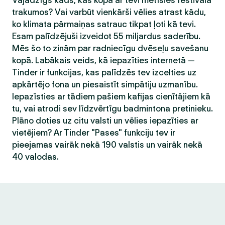
Vajadzīgs kāds, kas kopā ar tevi metīsies festivāla
trakumos? Vai varbūt vienkārši vēlies atrast kādu,
ko klimata pārmaiņas satrauc tikpat ļoti kā tevi.
Esam palīdzējuši izveidot 55 miljardus saderību.
Mēs šo to zinām par radniecīgu dvēseļu savešanu
kopā. Labākais veids, kā iepazīties internetā —
Tinder ir funkcijas, kas palīdzēs tev izcelties uz
apkārtējo fona un piesaistīt simpātiju uzmanību.
Iepazīsties ar tādiem pašiem kafijas cienītājiem kā
tu, vai atrodi sev līdzvērtīgu badmintona pretinieku.
Plāno doties uz citu valsti un vēlies iepazīties ar
vietējiem? Ar Tinder "Pases" funkciju tev ir
pieejamas vairāk nekā 190 valstis un vairāk nekā
40 valodas.