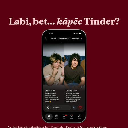
Labi, bet…
kāpēc
Tinder?
Ar tādām funkcijām kā Double Date, Mūzikas režīms,