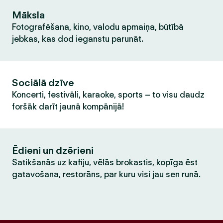
Māksla
Fotografēšana, kino, valodu apmaiņa, būtībā
jebkas, kas dod ieganstu parunāt.
Sociālā dzīve
Koncerti, festivāli, karaoke, sports – to visu daudz
foršāk darīt jaunā kompānijā!
Ēdieni un dzērieni
Satikšanās uz kafiju, vēlās brokastis, kopīga ēst
gatavošana, restorāns, par kuru visi jau sen runā.