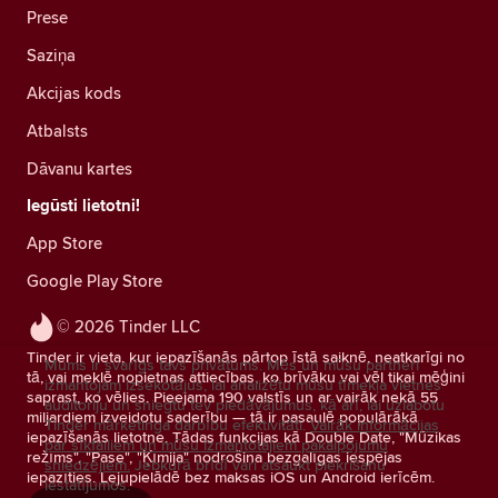
Prese
Saziņa
Akcijas kods
Atbalsts
Dāvanu kartes
Iegūsti lietotni!
App Store
Google Play Store
© 2026 Tinder LLC
Tinder ir vieta, kur iepazīšanās pārtop īstā saiknē, neatkarīgi no
Mums ir svarīgs tavs privātums. Mēs un mūsu partneri
tā, vai meklē nopietnas attiecības, ko brīvāku vai vēl tikai mēģini
izmantojam izsekotājus, lai analizētu mūsu tīmekļa vietnes
saprast, ko vēlies. Pieejama 190 valstīs un ar vairāk nekā 55
auditoriju un sniegtu tev piedāvājumus, kā arī, lai uzlabotu
miljardiem izveidotu saderību — tā ir pasaulē populārākā
Tinder mārketinga darbību efektivitāti.
Vairāk informācijas
iepazīšanās lietotne. Tādas funkcijas kā Double Date, "Mūzikas
par sīkfailiem un mūsu izmantotajiem pakalpojumu
režīms", "Pase", "Ķīmija" nodrošina bezgalīgas iespējas
sniedzējiem.
Jebkurā brīdī vari atsaukt piekrišanu
iepazīties. Lejupielādē bez maksas iOS un Android ierīcēm.
iestatījumos.