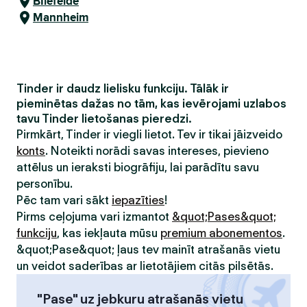
Bīlefelde
Mannheim
Tinder ir daudz lielisku funkciju. Tālāk ir
pieminētas dažas no tām, kas ievērojami uzlabos
tavu Tinder lietošanas pieredzi.
Pirmkārt, Tinder ir viegli lietot. Tev ir tikai jāizveido
konts
. Noteikti norādi savas intereses, pievieno
attēlus un ieraksti biogrāfiju, lai parādītu savu
personību.
Pēc tam vari sākt
iepazīties
!
Pirms ceļojuma vari izmantot
&quot;Pases&quot;
funkciju
, kas iekļauta mūsu
premium abonementos
.
&quot;Pase&quot; ļaus tev mainīt atrašanās vietu
un veidot saderības ar lietotājiem citās pilsētās.
"Pase" uz jebkuru atrašanās vietu