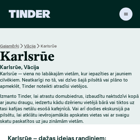
T
i
n
d
e
Galamērķi
Vācija
Karlsrūe
r
Karlsrūe
s
ā
k
Karlsrūe, Vācija
u
Karlsrūe — viena no labākajām vietām, kur iepazīties ar jauniem
m
cilvēkiem. Neatkarīgi no tā, vai dzīvo šajā pilsētā vai plāno to
l
apmeklēt, Tinder noteikti atradīsi vietējos.
a
Izmanto Tinder, lai atrastu domubiedrus, izbaudītu naktsdzīvi kopā
p
ar jaunu draugu, iedzertu kādu dzērienu vietējā bārā vai tiktos uz
a
tasi kafijas netālu esošā kafejnīcā. Vai arī dodies ekskursijā pa
pilsētu, lai atklātu ievērojamākās apskates vietas vai ar svaigu
skatu paskatītos uz jau zināmām vietām.
Karlsrūe – dažas idejas randiņiem: