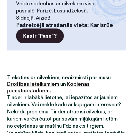
Veido saderības ar cilvēkiem visā
pasaulē. Parīzē. Losandželosā.
Sidnejā. Aiziet!
Pašreizējā atrašanās vieta
:
Karlsrūe
Kas ir "Pase"?
Tiekoties ar cilvēkiem, neaizmirsti par mūsu
Drošības ieteikumiem
un
Kopienas
pamatnostādnēm
.
Tinder ir labākā lietotne, lai iepazītos ar jauniem
cilvēkiem. Vai meklē kādu ar kopīgām interesēm?
Nekādu problēmu. Tinder atradīsi cilvēkus, ar
kuriem varēsi čatot par savām mīļākajām lietām —
no ceļošanas ar mašīnu līdz nakts tirgiem.