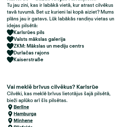
Tu jau zini, kas ir labākā vietā, kur atrast cilvēkus
tavā tuvumā. Bet uz kurieni lai kopā aiziet? Mums
plāns jau ir gatavs. Lūk labākās randiņu vietas un
idejas pilsētā:
Karlsrūes pils
Valsts mākslas galerija
ZKM: Mākslas un mediju centrs
Durlačas rajons
Kaiserstraße
Vai meklē brīvus cilvēkus? Karlsrūe
Cilvēki, kas meklē brīvus lietotājus šajā pilsētā,
bieži aplūko arī šīs pilsētas.
Berlīne
Hamburga
Minhene