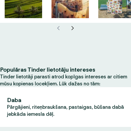
Populāras Tinder lietotāju intereses
Tinder lietotāji parasti atrod kopīgas intereses ar citiem
mūsu kopienas locekļiem. Lūk dažas no tām:
Daba
Pārgājieni, riteņbraukšana, pastaigas, būšana dabā
jebkāda iemesla dēļ.