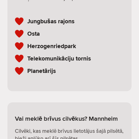
Jungbušas rajons
Osta
Herzogenriedpark
Telekomunikāciju tornis
Planetārijs
Vai meklē brīvus cilvēkus? Mannheim
Cilvēki, kas meklē brīvus lietotājus šajā pilsētā,
bieži aplūko arī šīs pilsētas.