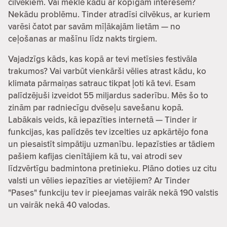
cilvēkiem. Vai meklē kādu ar kopīgām interesēm?
Nekādu problēmu. Tinder atradīsi cilvēkus, ar kuriem
varēsi čatot par savām mīļākajām lietām — no
ceļošanas ar mašīnu līdz nakts tirgiem.
Vajadzīgs kāds, kas kopā ar tevi metīsies festivāla
trakumos? Vai varbūt vienkārši vēlies atrast kādu, ko
klimata pārmaiņas satrauc tikpat ļoti kā tevi. Esam
palīdzējuši izveidot 55 miljardus saderību. Mēs šo to
zinām par radniecīgu dvēseļu savešanu kopā.
Labākais veids, kā iepazīties internetā — Tinder ir
funkcijas, kas palīdzēs tev izcelties uz apkārtējo fona
un piesaistīt simpātiju uzmanību. Iepazīsties ar tādiem
pašiem kafijas cienītājiem kā tu, vai atrodi sev
līdzvērtīgu badmintona pretinieku. Plāno doties uz citu
valsti un vēlies iepazīties ar vietējiem? Ar Tinder
"Pases" funkciju tev ir pieejamas vairāk nekā 190 valstis
un vairāk nekā 40 valodas.