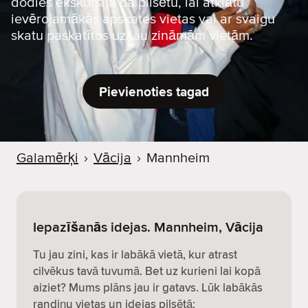
dodies ekskursijā pa pilsētu, lai atklātu
ievērojamākās apskates vietas vai ar svaigu
skatu paskatītos uz jau zināmām vietām.
Pievienoties tagad
Galamērķi
›
Vācija
›
Mannheim
Iepazīšanās idejas. Mannheim, Vācija
Tu jau zini, kas ir labākā vietā, kur atrast
cilvēkus tavā tuvumā. Bet uz kurieni lai kopā
aiziet? Mums plāns jau ir gatavs. Lūk labākās
randiņu vietas un idejas pilsētā: