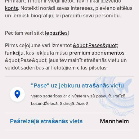
Pirmkārt, Tinder ir viegli lietot. Tev ir tikai jāizveido
konts
. Noteikti norādi savas intereses, pievieno attēlus
un ieraksti biogrāfiju, lai parādītu savu personību.
Pēc tam vari sākt
iepazīties
!
Pirms ceļojuma vari izmantot
&quot;Pases&quot;
funkciju
, kas iekļauta mūsu
premium abonementos
.
&quot;Pase&quot; ļaus tev mainīt atrašanās vietu un
veidot saderības ar lietotājiem citās pilsētās.
"Pase" uz jebkuru atrašanās vietu
Veido saderības ar cilvēkiem visā pasaulē. Parīzē.
Losandželosā. Sidnejā. Aiziet!
Pašreizējā atrašanās vieta
Mannheim