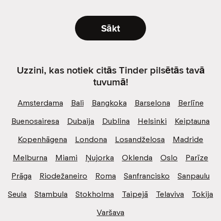
Sākt
Uzzini, kas notiek citās Tinder pilsētās tavā
tuvumā!
Amsterdama
Bali
Bangkoka
Barselona
Berlīne
Buenosairesa
Dubaija
Dublina
Helsinki
Keiptauna
Kopenhāgena
Londona
Losandželosa
Madride
Melburna
Miami
Ņujorka
Oklenda
Oslo
Parīze
Prāga
Riodežaneiro
Roma
Sanfrancisko
Sanpaulu
Seula
Stambula
Stokholma
Taipejā
Telaviva
Tokija
Varšava