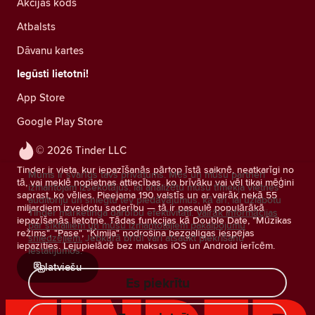
Akcijas kods
Atbalsts
Dāvanu kartes
Iegūsti lietotni!
App Store
Google Play Store
© 2026 Tinder LLC
Tinder ir vieta, kur iepazīšanās pārtop īstā saiknē, neatkarīgi no
Mums ir svarīgs tavs privātums. Mēs un mūsu partneri
tā, vai meklē nopietnas attiecības, ko brīvāku vai vēl tikai mēģini
izmantojam izsekotājus, lai analizētu mūsu tīmekļa vietnes
saprast, ko vēlies. Pieejama 190 valstīs un ar vairāk nekā 55
auditoriju un sniegtu tev piedāvājumus, kā arī, lai uzlabotu
miljardiem izveidotu saderību — tā ir pasaulē populārākā
Tinder mārketinga darbību efektivitāti.
Vairāk informācijas
iepazīšanās lietotne. Tādas funkcijas kā Double Date, "Mūzikas
par sīkfailiem un mūsu izmantotajiem pakalpojumu
režīms", "Pase", "Ķīmija" nodrošina bezgalīgas iespējas
sniedzējiem.
Jebkurā brīdī vari atsaukt piekrišanu
iepazīties. Lejupielādē bez maksas iOS un Android ierīcēm.
iestatījumos.
latviešu
Es piekrītu