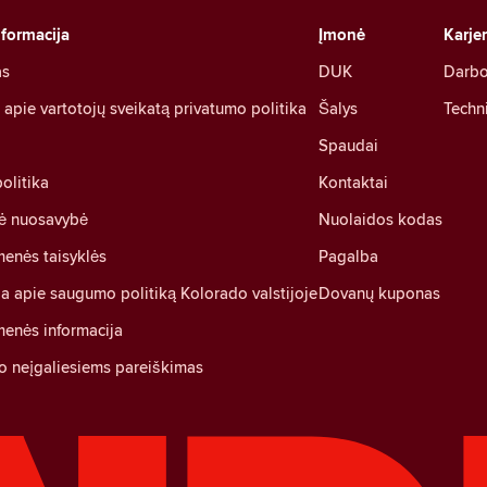
nformacija
Įmonė
Karje
as
DUK
Darbo
pie vartotojų sveikatą privatumo politika
Šalys
Techni
Spaudai
olitika
Kontaktai
nė nuosavybė
Nuolaidos kodas
enės taisyklės
Pagalba
ja apie saugumo politiką Kolorado valstijoje
Dovanų kuponas
enės informacija
o neįgaliesiems pareiškimas