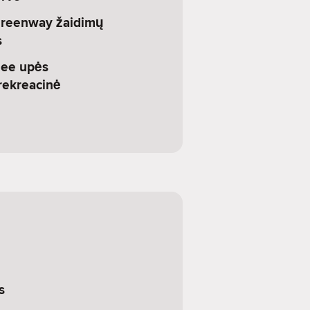
Greenway žaidimų
s
hee upės
rekreacinė
s