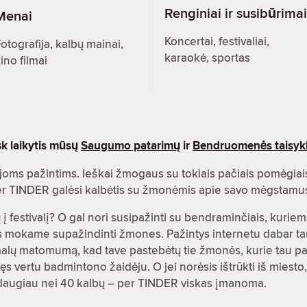
Renginiai ir susibūrimai
Menai
Koncertai, festivaliai,
otografija, kalbų mainai,
karaokė, sportas
ino filmai
šk laikytis mūsų
Saugumo patarimų
ir
Bendruomenės taisykl
oms pažintims. Ieškai žmogaus su tokiais pačiais pomėgiai
 per TINDER galėsi kalbėtis su žmonėmis apie savo mėgstamu
į festivalį? O gal nori susipažinti su bendraminčiais, kuriems
es mokame supažindinti žmones. Pažintys internetu dabar ta
malų matomumą, kad tave pastebėtų tie žmonės, kurie tau pat
s vertu badmintono žaidėju. O jei norėsis ištrūkti iš miesto,
rti daugiau nei 40 kalbų – per TINDER viskas įmanoma.