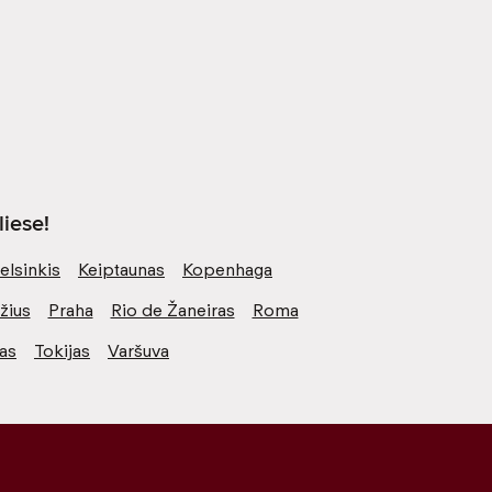
iese!
elsinkis
Keiptaunas
Kopenhaga
žius
Praha
Rio de Žaneiras
Roma
vas
Tokijas
Varšuva