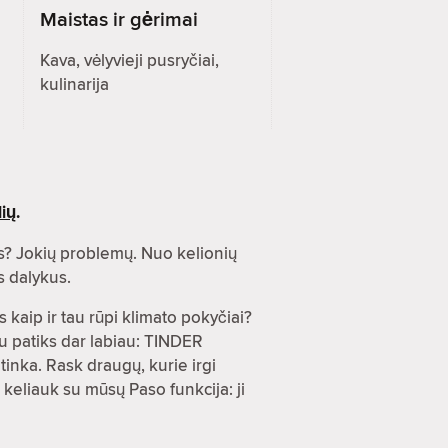
Maistas ir gėrimai
Kava, vėlyvieji pusryčiai,
kulinarija
ių
.
s? Jokių problemų. Nuo kelionių
s dalykus.
 kaip ir tau rūpi klimato pokyčiai?
u patiks dar labiau: TINDER
inka. Rask draugų, kurie irgi
 keliauk su mūsų Paso funkcija: ji