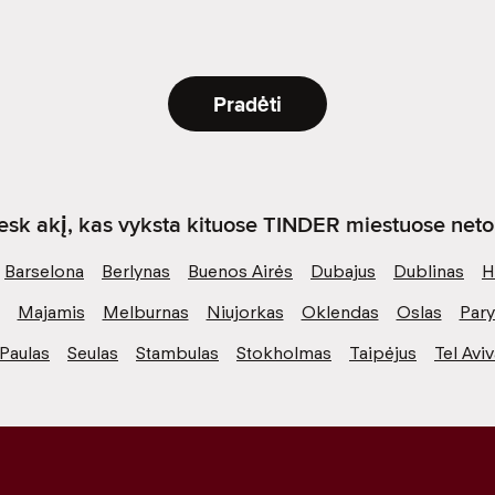
Pradėti
sk akį, kas vyksta kituose TINDER miestuose netol
Barselona
Berlynas
Buenos Airės
Dubajus
Dublinas
H
Majamis
Melburnas
Niujorkas
Oklendas
Oslas
Pary
Paulas
Seulas
Stambulas
Stokholmas
Taipėjus
Tel Avi