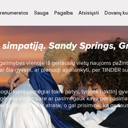
renumeratos
Sauga
Pagalba
Atsisiųsti
Dovanų k
 simpatiją. Sandy Springs, Gr
ų galimybes vienoje iš geriausių vietų naujoms pažin
ar čia gyveni, ar planuoji apsilankyti, per TINDER 
gų, kurio pomėgiai tokie patys, tyrinėk naktinį gy
nk gėrimu vietos bare ar pasimėgauk kava per pasim
 turistu mieste ir atrask, o gal prisimink, ką geriau