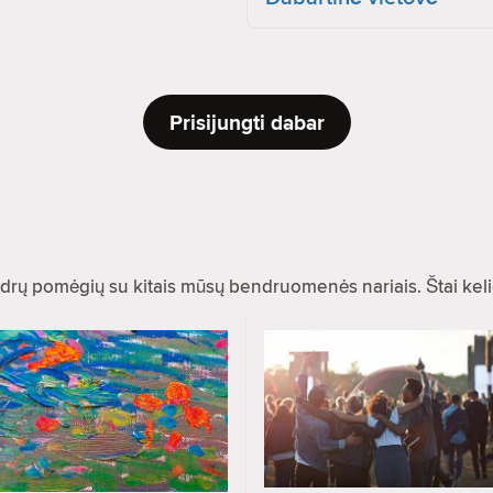
Prisijungti dabar
drų pomėgių su kitais mūsų bendruomenės nariais. Štai kel