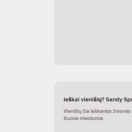
Ieškai vienišių? Sandy Sp
Vienišių čia ieškantys žmonės t
šiuose miestuose.