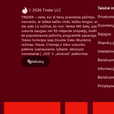
Teisinė i
© 2026 Tinder LLC
Privatum
TINDER – vieta, kur iš tiesų prasideda pažintys,
nesvarbu, ar ieškai kažko rimto, kažko lengvo, ar
Duomenų a
dar pats (-i) nežinai, ko nori. Veikia 190 šalių, joje
sukurta daugiau nei 55 milijardai simpatijų, todėl
Sąlygos
tai populiariausia pažinčių programėlė pasaulyje.
Tokios funkcijos kaip Double Date, Muzikinis
Slapukų p
režimas, Pasas, Chemija ir kitos sukurtos
patiems įvairiausiems ryšiams. Atsisiųsk
Intelekti
nemokamai į „iOS“ ir „Android“ platformas.
Bendruom
lietuvių
Informaci
Bendruom
Pritaikym