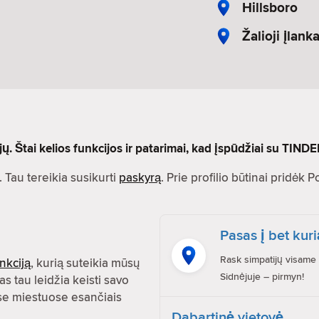
Hillsboro
Žalioji įlank
 Štai kelios funkcijos ir patarimai, kad įspūdžiai su TINDE
 Tau tereikia susikurti
paskyrą
. Prie profilio būtinai pridėk 
Pasas į bet kuri
Rask simpatijų visame 
nkciją
, kurią suteikia mūsų
Sidnėjuje – pirmyn!
as tau leidžia keisti savo
uose miestuose esančiais
Dabartinė vietovė