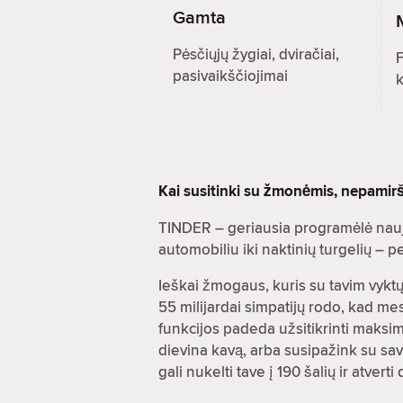
Gamta
Pėsčiųjų žygiai, dviračiai,
F
pasivaikščiojimai
k
Kai susitinki su žmonėmis, nepamir
TINDER – geriausia programėlė nauj
automobiliu iki naktinių turgelių –
Ieškai žmogaus, kuris su tavim vyktų 
55 milijardai simpatijų rodo, kad m
funkcijos padeda užsitikrinti maksi
dievina kavą, arba susipažink su savę
gali nukelti tave į 190 šalių ir atve