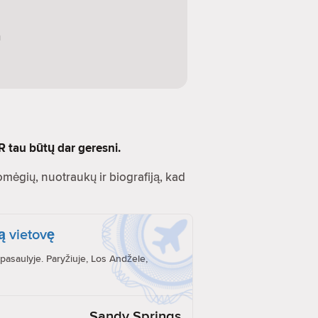
a
R tau būtų dar geresni.
Pomėgių, nuotraukų ir biografiją, kad
ą vietovę
pasaulyje. Paryžiuje, Los Andžele,
Sandy Springs