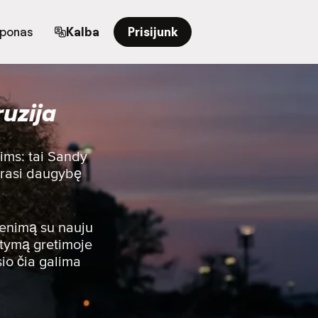
uponas
Kalba
Prisijunk
uzija
tims: tai Sandy
surasi daugybę
venimą su nauju
atymą gretimoje
sio čia galima