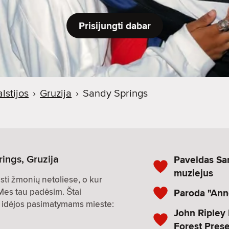
Prisijungti dabar
lstijos
›
Gruzija
›
Sandy Springs
ings, Gruzija
Paveldas Sa
muziejus
asti žmonių netoliese, o kur
 Mes tau padėsim. Štai
Paroda "Ann
os idėjos pasimatymams mieste:
John Ripley
Forest Pres