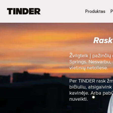
T
Produktas
P
I
N
D
E
Rask
R
p
a
g
Žvilgtelk į pažinči
r
Springs. Nesvarbu, 
i
vietinių netoliese.
n
d
i
Per TINDER rask žmo
n
bičiuliu, atsigaivi
i
kavinėje. Arba pabūk
s
nuveikti.