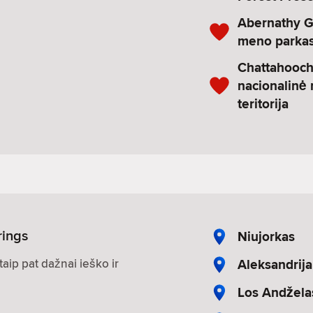
Abernathy 
meno parka
Chattahooc
nacionalinė 
teritorija
rings
Niujorkas
Aleksandrija
aip pat dažnai ieško ir
Los Andžela