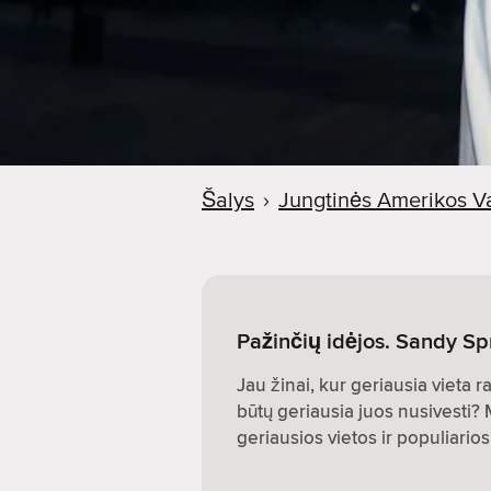
Šalys
›
Jungtinės Amerikos Va
Pažinčių idėjos. Sandy Spr
Jau žinai, kur geriausia vieta r
būtų geriausia juos nusivesti?
geriausios vietos ir populiari