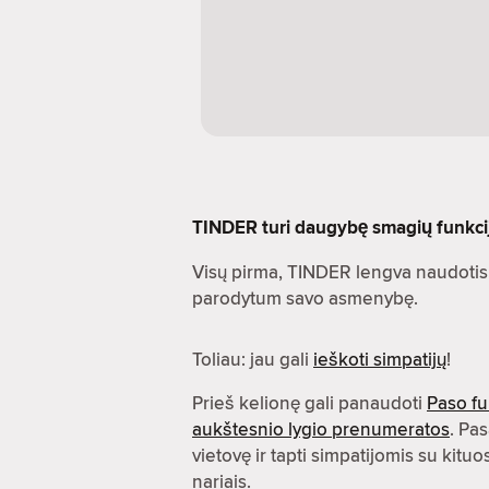
TINDER turi daugybę smagių funkcijų.
Visų pirma, TINDER lengva naudotis.
parodytum savo asmenybę.
Toliau: jau gali
ieškoti simpatijų
!
Prieš kelionę gali panaudoti
Paso fu
aukštesnio lygio prenumeratos
. Pas
vietovę ir tapti simpatijomis su kit
nariais.