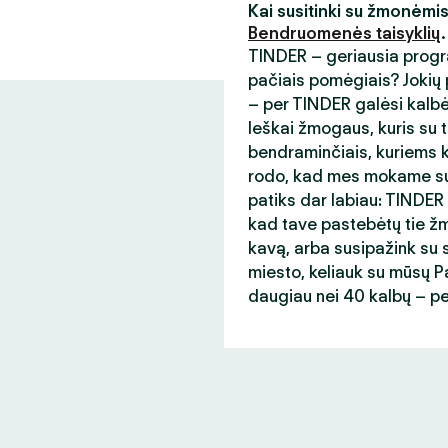
Kai susitinki su žmonėmi
Bendruomenės taisyklių
.
TINDER – geriausia progr
pačiais pomėgiais? Jokių p
– per TINDER galėsi kalb
Ieškai žmogaus, kuris su t
bendraminčiais, kuriems ka
rodo, kad mes mokame sup
patiks dar labiau: TINDER
kad tave pastebėtų tie žmo
kavą, arba susipažink su s
miesto, keliauk su mūsų Paso
daugiau nei 40 kalbų – p