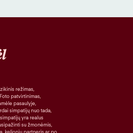
l
ikinis režimas,
 Foto patvirtinimas,
amėle pasaulyje,
rdai simpatijų nuo tada,
 simpatijų yra realus
 susipažinti su žmonėmis,
a, kelionių partneris ar po