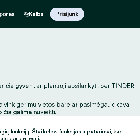
uponas
Kalba
Prisijunk
ar čia gyveni, ar planuoji apsilankyti, per TINDER
igaivink gėrimu vietos bare ar pasimėgauk kava
 čia galima nuveikti.
ų funkcijų. Štai kelios funkcijos ir patarimai, kad
būtų dar geresni.