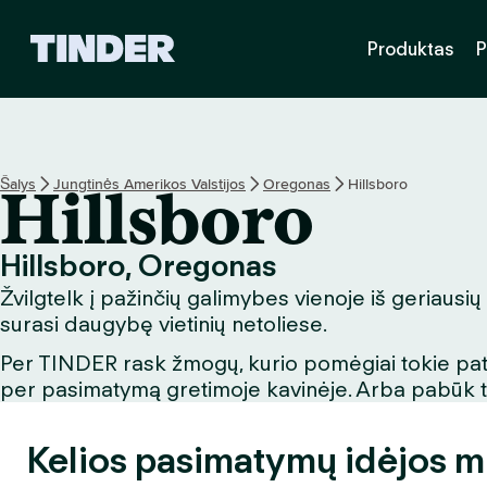
T
Produktas
P
I
N
D
E
R
p
Šalys
Jungtinės Amerikos Valstijos
Oregonas
Hillsboro
Hillsboro
a
g
r
Hillsboro, Oregonas
i
Žvilgtelk į pažinčių galimybes vienoje iš geriausių
n
d
surasi daugybę vietinių netoliese.
i
Per TINDER rask žmogų, kurio pomėgiai tokie patys
n
per pasimatymą gretimoje kavinėje. Arba pabūk turi
i
s
Kelios pasimatymų idėjos m