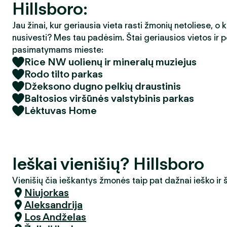
Hillsboro:
Jau žinai, kur geriausia vieta rasti žmonių netoliese, o 
nusivesti? Mes tau padėsim. Štai geriausios vietos ir p
pasimatymams mieste:
Rice NW uolienų ir mineralų muziejus
Rodo tilto parkas
Džeksono dugno pelkių draustinis
Baltosios viršūnės valstybinis parkas
Lėktuvas Home
Ieškai vienišių? Hillsboro
Vienišių čia ieškantys žmonės taip pat dažnai ieško ir
Niujorkas
Aleksandrija
Los Andželas