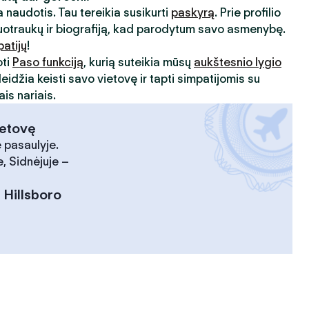
 naudotis. Tau tereikia susikurti
paskyrą
. Prie profilio
uotraukų ir biografiją, kad parodytum savo asmenybę.
patijų
!
oti
Paso funkciją
, kurią suteikia mūsų
aukštesnio lygio
leidžia keisti savo vietovę ir tapti simpatijomis su
is nariais.
ietovę
 pasaulyje.
, Sidnėjuje –
:
Hillsboro