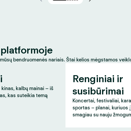
platformoje
 mūsų bendruomenės nariais. Štai kelios mėgstamos veikl
i
Renginiai ir
susibūrimai
 kinas, kalbų mainai – iš
as, kas suteikia temą
Koncertai, festivaliai, kar
sportas – planai, kuriuos 
smagiau su nauju žmogum