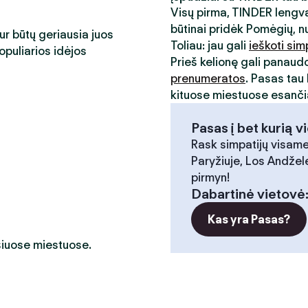
Visų pirma, TINDER lengva
būtinai pridėk Pomėgių, n
kur būtų geriausia juos
Toliau: jau gali
ieškoti sim
opuliarios idėjos
Prieš kelionę gali panaud
prenumeratos
. Pasas tau 
kituose miestuose esančia
Pasas į bet kurią v
Rask simpatijų visame
Paryžiuje, Los Andžele
pirmyn!
Dabartinė vietovė
Kas yra Pasas?
 šiuose miestuose.