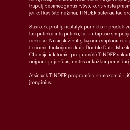
truputį besimezgantis ryšys, kuris virsta prasm
jei kol kas šito nežinai, TINDER suteikia tau erd
Susikurk profilį, nustatyk parinktis ir pradėk ver
tau patinka ir tu patinki, tai – abipusė simpatij
rankose. Nusiųsk žinutę, ką nors suplanuok ir 
tokiomis funkcijomis kaip Double Date, Muziki
Chemija ir kitomis, programėlė TINDER sukurt
neįpareigojančius, rimtus ar kažkur per vidurį.
Atsisiųsk TINDER programėlę nemokamai į „iO
įrenginius.