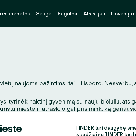
renumeratos
Sauga
Pagalba
Atsisiųsti
Dovanų k
 vietų naujoms pažintims: tai Hillsboro. Nesvarbu, 
, tyrinėk naktinį gyvenimą su nauju bičiuliu, ats
stu mieste ir atrask, o gal prisimink, ką geriausio
ieste
TINDER turi daugybę smagi
įspūdžiai su TINDER tau 