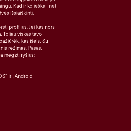
ingu. Kad ir ko ieškai, net
vės išsiaiškinti.
sti profilius. Jei kas nors
a. Toliau viskas tavo
pažiūrėk, kas išeis. Su
nis režimas, Pasas,
a megzti ryšius:
S“ ir „Android“