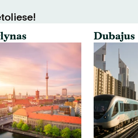
toliese!
lynas
Dubajus