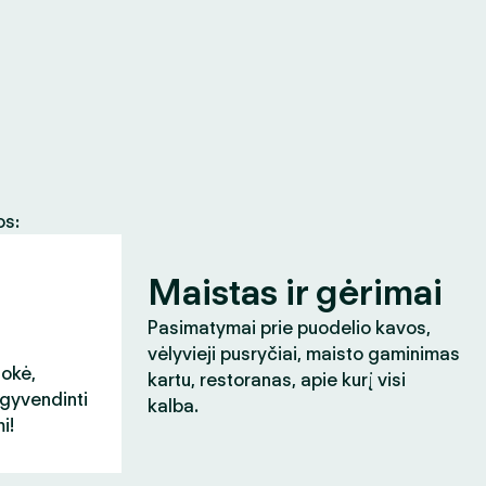
os:
Maistas ir gėrimai
Pasimatymai prie puodelio kavos,
vėlyvieji pusryčiai, maisto gaminimas
aokė,
kartu, restoranas, apie kurį visi
įgyvendinti
kalba.
i!