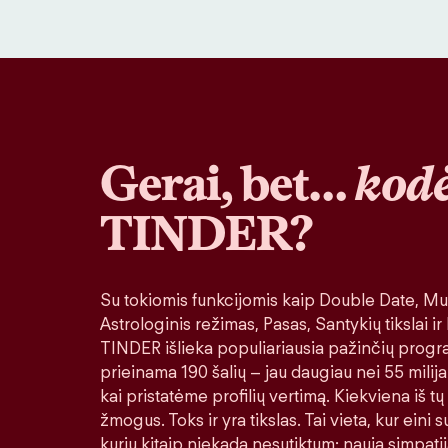
Gerai, bet…
kodė
TINDER?
Su tokiomis funkcijomis kaip Double Date, Muz
Astrologinis režimas, Pasas, Santykių tikslai ir
TINDER išlieka populiariausia pažinčių progr
prieinama 190 šalių – jau daugiau nei 55 milija
kai pristatėme profilių vertimą. Kiekviena iš tų
žmogus. Toks ir yra tikslas. Tai vieta, kur eini
kurių kitaip niekada nesutiktum: nauja simpatij