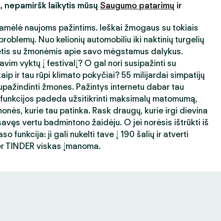
s, nepamiršk laikytis mūsų
Saugumo patarimų
ir
amėlė naujoms pažintims. Ieškai žmogaus su tokiais
roblemų. Nuo kelionių automobiliu iki naktinių turgelių
ėtis su žmonėmis apie savo mėgstamus dalykus.
avim vyktų į festivalį? O gal nori susipažinti su
ip ir tau rūpi klimato pokyčiai? 55 milijardai simpatijų
ažindinti žmones. Pažintys internetu dabar tau
 funkcijos padeda užsitikrinti maksimalų matomumą,
nės, kurie tau patinka. Rask draugų, kurie irgi dievina
avęs vertu badmintono žaidėju. O jei norėsis ištrūkti iš
 funkcija: ji gali nukelti tave į 190 šalių ir atverti
er TINDER viskas įmanoma.