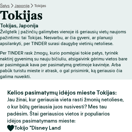
Šalys
Japonija
Tokijas
Tokijas
Tokijas, Japonija
Žvilgtelk į pažinčių galimybes vienoje iš geriausių vietų naujoms
pažintims: tai Tokijas. Nesvarbu, ar čia gyveni, ar planuoji
apsilankyti, per TINDER surasi daugybę vietinių netoliese.
Per TINDER rask žmogų, kurio pomėgiai tokie patys, tyrinėk
naktinį gyvenimą su nauju bičiuliu, atsigaivink gėrimu vietos bare
ar pasimėgauk kava per pasimatymą gretimoje kavinėje. Arba
pabūk turistu mieste ir atrask, o gal prisimink, ką geriausio čia
galima nuveikti.
Kelios pasimatymų idėjos mieste Tokijas:
Jau žinai, kur geriausia vieta rasti žmonių netoliese,
o kur būtų geriausia juos nusivesti? Mes tau
padėsim. Štai geriausios vietos ir populiarios
idėjos pasimatymams mieste:
Tokijo "Disney Land