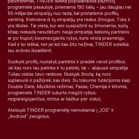
patvirtinimas, TINDER išlieka populiariausia pažinčių
programėle pasaulyje, prieinama 190 šalių – jau daugiau nei
55 milijardai simpatijų nuo tada, kai pristatėme profilių
vertimą. Kiekviena iš tų simpatijų yra realus žmogus. Toks ir
yra tikslas. Tai vieta, kur eini susipažinti su žmonėmis, kurių
kitaip niekada nesutiktum: nauja simpatija, kelionių partneris
ar po truputį besimezgantis ryšys, kuris virsta prasmingu.
Kad ir ko ieškai, net jei kol kas šito nežinai, TINDER suteikia
tau erdvės išsiaiškinti.
Susikurk profilį, nustatyk parinktis ir pradėk versti profilius.
Jei kas nors tau patinka ir tu patinki, tai – abipusė simpatija.
Toliau viskas tavo rankose. Nusiųsk žinutę, ką nors
suplanuok ir pažiūrėk, kas išeis. Su tokiomis funkcijomis kaip
Double Date, Muzikinis režimas, Pasas, Chemija ir kitomis,
programėlė TINDER sukurta megzti ryšius:
neįpareigojančius, rimtus ar kažkur per vidurį.
Atsisiųsk TINDER programėlę nemokamai į „iOS“ ir
„Android“ įrenginius.