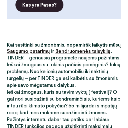
Kas yra Pasas?
Kai susitinki su žmonėmis, nepamiršk laikytis mūsų
Saugumo patarimų
ir
Bendruomenės taisyklių
.
TINDER – geriausia programėlė naujoms pažintims.
Ieškai žmogaus su tokiais pačiais pomėgiais? Jokių
problemų. Nuo kelionių automobiliu iki naktinių
turgelių – per TINDER galėsi kalbėtis su žmonėmis
apie savo mėgstamus dalykus.
Ieškai žmogaus, kuris su tavim vyktų į festivalį? O
gal nori susipažinti su bendraminčiais, kuriems kaip
ir tau rūpi klimato pokyčiai? 55 milijardai simpatijų
rodo, kad mes mokame supažindinti žmones.
Pažintys internetu dabar tau patiks dar labiau:
TINDER funkcijos padeda užsitikrinti maksimalų