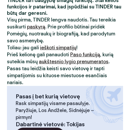
TINDER turi daugybę smagių funkcijų. Štai kelios
funkcijos ir patarimai, kad įspūdžiai su TINDER tau
būtų dar geresni.
Visų pirma, TINDER lengva naudotis. Tau tereikia
susikurti
paskyrą
. Prie profilio būtinai pridėk
Pomėgių, nuotraukų ir biografiją, kad parodytum
savo asmenybę.
Toliau: jau gali
ieškoti simpatijų
!
Prieš kelionę gali panaudoti
Paso funkciją
, kurią
suteikia mūsų
aukštesnio lygio prenumeratos
.
Pasas tau leidžia keisti savo vietovę ir tapti
simpatijomis su kituose miestuose esančiais
nariais.
Pasas į bet kurią vietovę
Rask simpatijų visame pasaulyje.
Paryžiuje, Los Andžele, Sidnėjuje –
pirmyn!
Dabartinė vietovė
:
Tokijas