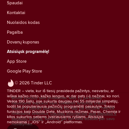
Spaudai
Kontaktai
Nuolaidos kodas
Pagalba
Dovanų kuponas
Atsisiųsk programėlę!
App Store
Google Play Store
© 2026 Tinder LLC
TINDER – vieta, kur iš tiesų prasideda pažintys, nesvarbu, ar
ieškai kažko rimto, kažko lengvo, ar dar pats (-i) nežinai, ko nori.
Mums svarbus tavo privatumas. Mes su partneriais
Veikia 190 šalių, joje sukurta daugiau nei 55 milijardai simpatijų,
naudojame slapukus savo svetainės lankytojų srautui
todėl tai populiariausia pažinčių programėlė pasaulyje. Tokios
matuoti ir pateikti pasiūlymus tau, taip pat tobulinti TINDER
funkcijos kaip Double Date, Muzikinis režimas, Pasas, Chemija ir
rinkodaros veiksmus.
Daugiau informacijos apie slapukus ir
kitos sukurtos patiems įvairiausiems ryšiams. Atsisiųsk
paslaugų teikėjus.
Sutikimą gali bet kada atšaukti per savo
nemokamai į „iOS“ ir „Android“ platformas.
nustatymus.