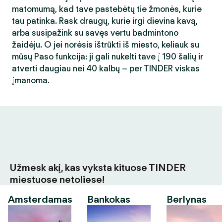
matomumą, kad tave pastebėtų tie žmonės, kurie
tau patinka. Rask draugų, kurie irgi dievina kavą,
arba susipažink su savęs vertu badmintono
žaidėju. O jei norėsis ištrūkti iš miesto, keliauk su
mūsų Paso funkcija: ji gali nukelti tave į 190 šalių ir
atverti daugiau nei 40 kalbų – per TINDER viskas
įmanoma.
Užmesk akį, kas vyksta kituose TINDER
miestuose netoliese!
Amsterdamas
Bankokas
Berlynas