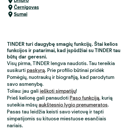
Dnipro
Černigovas
Sumai
TINDER turi daugybę smagių funkcijų. Štai kelios
funkcijos ir patarimai, kad įspūdžiai su TINDER tau
būtų dar geresni.
Visų pirma, TINDER lengva naudotis. Tau tereikia
susikurti
paskyrą
. Prie profilio būtinai pridėk
Pomėgių, nuotraukų ir biografiją, kad parodytum
savo asmenybę.
Toliau: jau gali
ieškoti simpatijų
!
Prieš kelionę gali panaudoti
Paso funkciją
, kurią
suteikia mūsų
aukštesnio lygio prenumeratos
.
Pasas tau leidžia keisti savo vietovę ir tapti
simpatijomis su kituose miestuose esančiais
nariais.