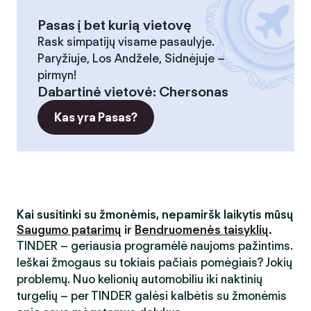
Pasas į bet kurią vietovę
Rask simpatijų visame pasaulyje.
Paryžiuje, Los Andžele, Sidnėjuje –
pirmyn!
Dabartinė vietovė
:
Chersonas
Kas yra Pasas?
Kai susitinki su žmonėmis, nepamiršk laikytis mūsų
Saugumo patarimų
ir
Bendruomenės taisyklių
.
TINDER – geriausia programėlė naujoms pažintims.
Ieškai žmogaus su tokiais pačiais pomėgiais? Jokių
problemų. Nuo kelionių automobiliu iki naktinių
turgelių – per TINDER galėsi kalbėtis su žmonėmis