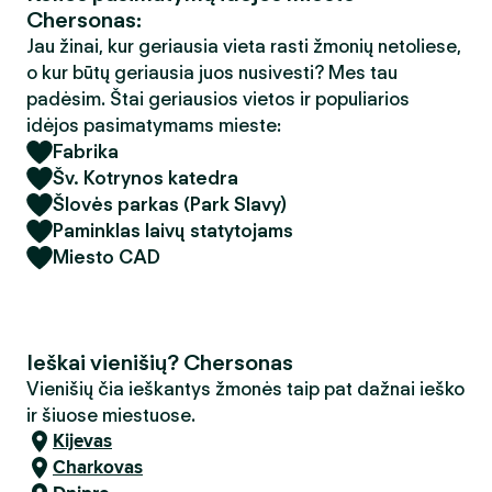
Chersonas:
Jau žinai, kur geriausia vieta rasti žmonių netoliese,
o kur būtų geriausia juos nusivesti? Mes tau
padėsim. Štai geriausios vietos ir populiarios
idėjos pasimatymams mieste:
Fabrika
Šv. Kotrynos katedra
Šlovės parkas (Park Slavy)
Paminklas laivų statytojams
Miesto CAD
Ieškai vienišių? Chersonas
Vienišių čia ieškantys žmonės taip pat dažnai ieško
ir šiuose miestuose.
Kijevas
Charkovas