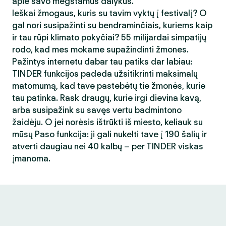
apie savo mėgstamus dalykus.
Ieškai žmogaus, kuris su tavim vyktų į festivalį? O
gal nori susipažinti su bendraminčiais, kuriems kaip
ir tau rūpi klimato pokyčiai? 55 milijardai simpatijų
rodo, kad mes mokame supažindinti žmones.
Pažintys internetu dabar tau patiks dar labiau:
TINDER funkcijos padeda užsitikrinti maksimalų
matomumą, kad tave pastebėtų tie žmonės, kurie
tau patinka. Rask draugų, kurie irgi dievina kavą,
arba susipažink su savęs vertu badmintono
žaidėju. O jei norėsis ištrūkti iš miesto, keliauk su
mūsų Paso funkcija: ji gali nukelti tave į 190 šalių ir
atverti daugiau nei 40 kalbų – per TINDER viskas
įmanoma.