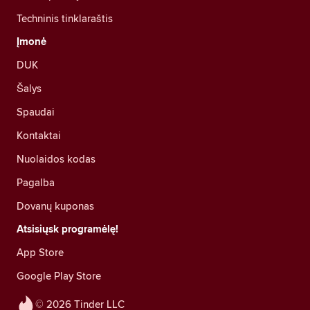
Techninis tinklaraštis
Įmonė
DUK
Šalys
Spaudai
Kontaktai
Nuolaidos kodas
Pagalba
Dovanų kuponas
Atsisiųsk programėlę!
App Store
Google Play Store
© 2026 Tinder LLC