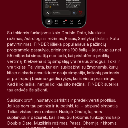
Su tokiomis funkcijomis kaip Double Date, Muzikinis
režimas, Astrologinis režimas, Pasas, Santykių tikslai ir Foto
patvirtinimas, TINDER išlieka populiariausia pažinčių
programėle pasaulyje, prieinama 190 šalių – jau daugiau nei
55 milijardai simpatijų nuo tada, kai pristatėme profilių
vertimą. Kiekviena iš tų simpatijų yra realus žmogus. Toks ir
yra tikslas. Tai vieta, kur eini susipažinti su žmonėmis, kurių
kitaip niekada nesutiktum: nauja simpatija, kelionių partneris
ar po truputį besimezgantis ryšys, kuris virsta prasmingu.
Kad ir ko ieškai, net jei kol kas šito nežinai, TINDER suteikia
tau erdvės išsiaiškinti.
Susikurk profilį, nustatyk parinktis ir pradėk versti profilius.
Jei kas nors tau patinka ir tu patinki, tai – abipusė simpatija.
Toliau viskas tavo rankose. Nusiųsk žinutę, ką nors
suplanuok ir pažiūrėk, kas išeis. Su tokiomis funkcijomis kaip
Double Date, Muzikinis režimas, Pasas, Chemija ir kitomis,