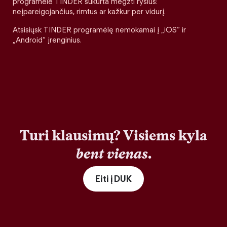
programėlė TINDER sukurta megzti ryšius:
neįpareigojančius, rimtus ar kažkur per vidurį.
Atsisiųsk TINDER programėlę nemokamai į „iOS“ ir
„Android“ įrenginius.
Turi klausimų? Visiems kyla
bent vienas
.
Eiti į DUK