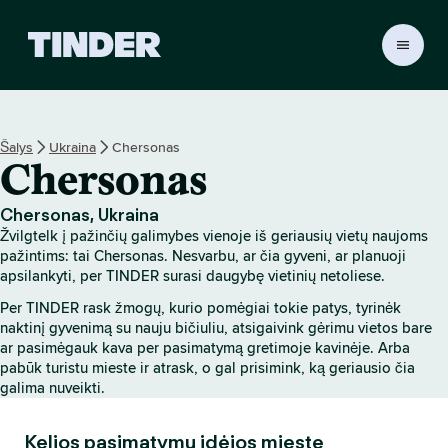
T
I
N
D
E
Šalys
Ukraina
Chersonas
R
Chersonas
p
a
g
Chersonas, Ukraina
r
Žvilgtelk į pažinčių galimybes vienoje iš geriausių vietų naujoms
i
pažintims: tai Chersonas. Nesvarbu, ar čia gyveni, ar planuoji
n
apsilankyti, per TINDER surasi daugybę vietinių netoliese.
d
Per TINDER rask žmogų, kurio pomėgiai tokie patys, tyrinėk
i
naktinį gyvenimą su nauju bičiuliu, atsigaivink gėrimu vietos bare
n
ar pasimėgauk kava per pasimatymą gretimoje kavinėje. Arba
i
pabūk turistu mieste ir atrask, o gal prisimink, ką geriausio čia
s
galima nuveikti.
Kelios pasimatymų idėjos mieste