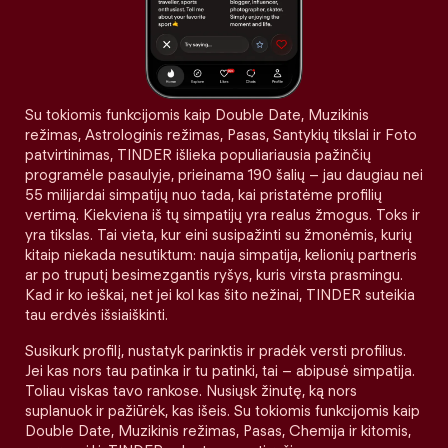
Su tokiomis funkcijomis kaip Double Date, Muzikinis
režimas, Astrologinis režimas, Pasas, Santykių tikslai ir Foto
patvirtinimas, TINDER išlieka populiariausia pažinčių
programėle pasaulyje, prieinama 190 šalių – jau daugiau nei
55 milijardai simpatijų nuo tada, kai pristatėme profilių
vertimą. Kiekviena iš tų simpatijų yra realus žmogus. Toks ir
yra tikslas. Tai vieta, kur eini susipažinti su žmonėmis, kurių
kitaip niekada nesutiktum: nauja simpatija, kelionių partneris
ar po truputį besimezgantis ryšys, kuris virsta prasmingu.
Kad ir ko ieškai, net jei kol kas šito nežinai, TINDER suteikia
tau erdvės išsiaiškinti.
Susikurk profilį, nustatyk parinktis ir pradėk versti profilius.
Jei kas nors tau patinka ir tu patinki, tai – abipusė simpatija.
Toliau viskas tavo rankose. Nusiųsk žinutę, ką nors
suplanuok ir pažiūrėk, kas išeis. Su tokiomis funkcijomis kaip
Double Date, Muzikinis režimas, Pasas, Chemija ir kitomis,