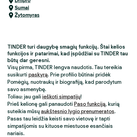
Dnipro
Sumai
Žytomyras
TINDER turi daugybę smagių funkcijų. Štai kelios
funkcijos ir patarimai, kad įspūdžiai su TINDER tau
būtų dar geresni.
Visų pirma, TINDER lengva naudotis. Tau tereikia
susikurti
paskyrą
. Prie profilio būtinai pridėk
Pomėgių, nuotraukų ir biografiją, kad parodytum
savo asmenybę.
Toliau: jau gali
ieškoti simpatijų
!
Prieš kelionę gali panaudoti
Paso funkciją
, kurią
suteikia mūsų
aukštesnio lygio prenumeratos
.
Pasas tau leidžia keisti savo vietovę ir tapti
simpatijomis su kituose miestuose esančiais
nariais.