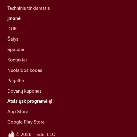
Techninis tinklaraštis
Įmonė
DUK
Šalys
Spaudai
Kontaktai
Nuolaidos kodas
Pagalba
Dovanų kuponas
Atsisiųsk programėlę!
App Store
Google Play Store
© 2026 Tinder LLC