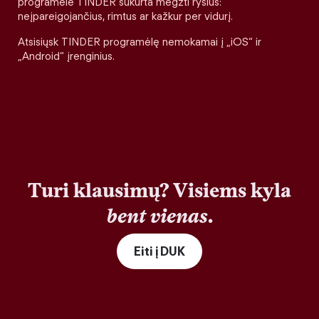
programėlė TINDER sukurta megzti ryšius:
neįpareigojančius, rimtus ar kažkur per vidurį.
Atsisiųsk TINDER programėlę nemokamai į „iOS“ ir
„Android“ įrenginius.
Turi klausimų? Visiems kyla
bent vienas
.
Eiti į DUK