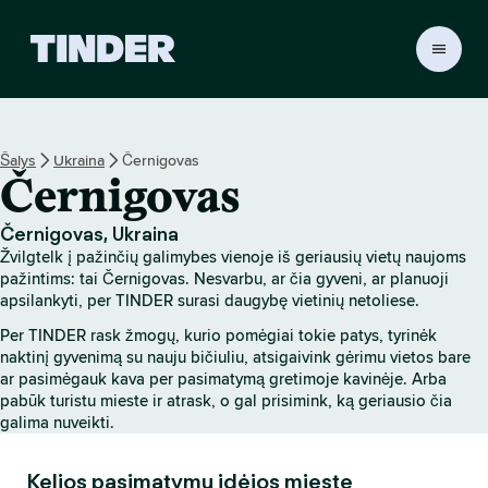
T
I
N
D
E
Šalys
Ukraina
Černigovas
R
Černigovas
p
a
g
Černigovas, Ukraina
r
Žvilgtelk į pažinčių galimybes vienoje iš geriausių vietų naujoms
i
pažintims: tai Černigovas. Nesvarbu, ar čia gyveni, ar planuoji
n
apsilankyti, per TINDER surasi daugybę vietinių netoliese.
d
Per TINDER rask žmogų, kurio pomėgiai tokie patys, tyrinėk
i
naktinį gyvenimą su nauju bičiuliu, atsigaivink gėrimu vietos bare
n
ar pasimėgauk kava per pasimatymą gretimoje kavinėje. Arba
i
pabūk turistu mieste ir atrask, o gal prisimink, ką geriausio čia
s
galima nuveikti.
Kelios pasimatymų idėjos mieste