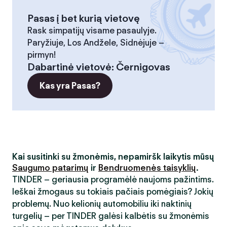
Pasas į bet kurią vietovę
Rask simpatijų visame pasaulyje.
Paryžiuje, Los Andžele, Sidnėjuje –
pirmyn!
Dabartinė vietovė
:
Černigovas
Kas yra Pasas?
Kai susitinki su žmonėmis, nepamiršk laikytis mūsų
Saugumo patarimų
ir
Bendruomenės taisyklių
.
TINDER – geriausia programėlė naujoms pažintims.
Ieškai žmogaus su tokiais pačiais pomėgiais? Jokių
problemų. Nuo kelionių automobiliu iki naktinių
turgelių – per TINDER galėsi kalbėtis su žmonėmis