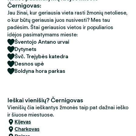
Černigovas:
Jau žinai, kur geriausia vieta rasti žmonių netoliese,
o kur būtų geriausia juos nusivesti? Mes tau
padėsim. Štai geriausios vietos ir populiarios
idėjos pasimatymams mieste:
Šventojo Antano urvai
Dytynets
Švč. Trejybės katedra
Desnos upė
Boldyna hora parkas
Ieškai vienišių? Černigovas
Vienišių čia ieškantys žmonės taip pat dažnai ieško
ir šiuose miestuose.
Kijevas
Charkovas