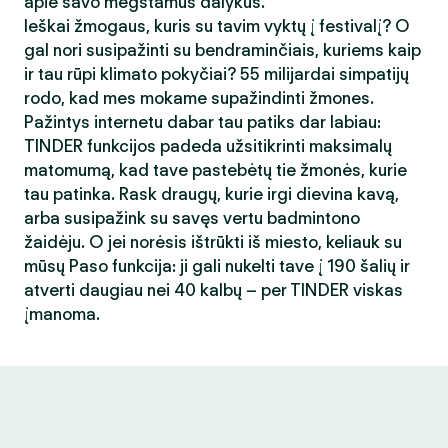
apie savo mėgstamus dalykus.
Ieškai žmogaus, kuris su tavim vyktų į festivalį? O
gal nori susipažinti su bendraminčiais, kuriems kaip
ir tau rūpi klimato pokyčiai? 55 milijardai simpatijų
rodo, kad mes mokame supažindinti žmones.
Pažintys internetu dabar tau patiks dar labiau:
TINDER funkcijos padeda užsitikrinti maksimalų
matomumą, kad tave pastebėtų tie žmonės, kurie
tau patinka. Rask draugų, kurie irgi dievina kavą,
arba susipažink su savęs vertu badmintono
žaidėju. O jei norėsis ištrūkti iš miesto, keliauk su
mūsų Paso funkcija: ji gali nukelti tave į 190 šalių ir
atverti daugiau nei 40 kalbų – per TINDER viskas
įmanoma.