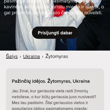
pasimėgauk kava per pasimatymą gretimoje
kavinėje. Arba pabūk turistu mieste ir atrask, o
gal prisimink, ką geriausio čia galima nuveikti.
Prisijungti dabar
Šalys
›
Ukraina
›
Žytomyras
Pažinčių idėjos. Žytomyras, Ukraina
Jau žinai, kur geriausia vieta rasti žmonių
netoliese, o kur būtų geriausia juos nusivesti?
Mes tau padėsim. Štai geriausios vietos ir
populiarios idėjos pasimatymams mieste: