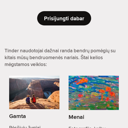
Prisijungti dabar
Tinder naudotojai dažnai randa bendrų pomėgių su
kitais mūsų bendruomenės nariais. Štai kelios
mėgstamos veiklos:
Gamta
Menai
Pėsčiųjų žygiai,