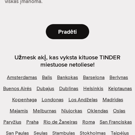
viskas įmanoma.
Pradėti
Užmesk akį, kas vyksta kituose TINDER
miestuose netoliese!
Amsterdamas
Balis
Bankokas
Barselona
Berlynas
Buenos Airės
Dubajus
Dublinas
Helsinkis
Keiptaunas
Kopenhaga
Londonas
Los Andželas
Madridas
Majamis
Melburnas
Niujorkas
Oklendas
Oslas
Paryžius
Praha
Rio de Žaneiras
Roma
San Franciskas
San Paulas
Seulas
Stambulas
Stokholmas
Taipėjus