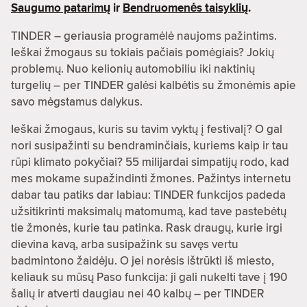
Saugumo patarimų
ir
Bendruomenės taisyklių
.
TINDER – geriausia programėlė naujoms pažintims.
Ieškai žmogaus su tokiais pačiais pomėgiais? Jokių
problemų. Nuo kelionių automobiliu iki naktinių
turgelių – per TINDER galėsi kalbėtis su žmonėmis apie
savo mėgstamus dalykus.
Ieškai žmogaus, kuris su tavim vyktų į festivalį? O gal
nori susipažinti su bendraminčiais, kuriems kaip ir tau
rūpi klimato pokyčiai? 55 milijardai simpatijų rodo, kad
mes mokame supažindinti žmones. Pažintys internetu
dabar tau patiks dar labiau: TINDER funkcijos padeda
užsitikrinti maksimalų matomumą, kad tave pastebėtų
tie žmonės, kurie tau patinka. Rask draugų, kurie irgi
dievina kavą, arba susipažink su savęs vertu
badmintono žaidėju. O jei norėsis ištrūkti iš miesto,
keliauk su mūsų Paso funkcija: ji gali nukelti tave į 190
šalių ir atverti daugiau nei 40 kalbų – per TINDER