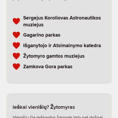
Sergejus Koroliovas Astronautikos
muziejus
Gagarino parkas
Išganytojo ir Atsimainymo katedra
Žytomyro gamtos muziejus
Zamkova Gora parkas
Ieškai vienišių? Žytomyras
Vienišių čia ieškantys žmonės taip pat dažnai