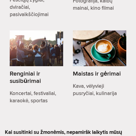
Fotografija, kalbų
dviračiai,
mainai, kino filmai
pasivaikščiojimai
Renginiai ir
Maistas ir gėrimai
susibūrimai
Kava, vėlyvieji
Koncertai, festivaliai,
pusryčiai, kulinarija
karaokė, sportas
Kai susitinki su žmonėmis, nepamiršk laikytis mūsų