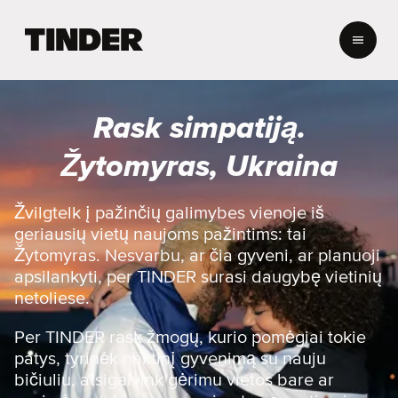
T
I
N
D
E
Rask simpatiją.
R
p
Žytomyras, Ukraina
a
g
r
Žvilgtelk į pažinčių galimybes vienoje iš
i
geriausių vietų naujoms pažintims: tai
n
Žytomyras. Nesvarbu, ar čia gyveni, ar planuoji
d
apsilankyti, per TINDER surasi daugybę vietinių
i
netoliese.
n
i
s
Per TINDER rask žmogų, kurio pomėgiai tokie
patys, tyrinėk naktinį gyvenimą su nauju
bičiuliu, atsigaivink gėrimu vietos bare ar