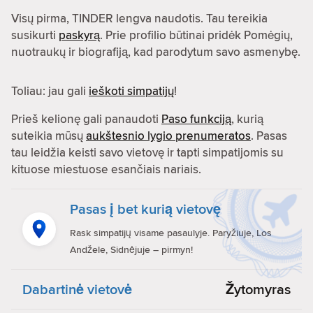
Visų pirma, TINDER lengva naudotis. Tau tereikia
susikurti
paskyrą
. Prie profilio būtinai pridėk Pomėgių,
nuotraukų ir biografiją, kad parodytum savo asmenybę.
Toliau: jau gali
ieškoti simpatijų
!
Prieš kelionę gali panaudoti
Paso funkciją
, kurią
suteikia mūsų
aukštesnio lygio prenumeratos
. Pasas
tau leidžia keisti savo vietovę ir tapti simpatijomis su
kituose miestuose esančiais nariais.
Pasas į bet kurią vietovę
Rask simpatijų visame pasaulyje. Paryžiuje, Los
Andžele, Sidnėjuje – pirmyn!
Dabartinė vietovė
Žytomyras