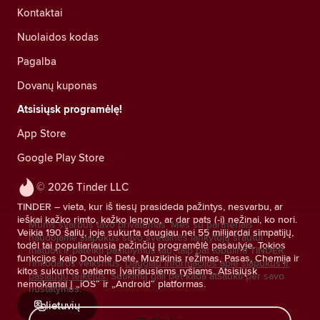
Kontaktai
Nuolaidos kodas
Pagalba
Dovanų kuponas
Atsisiųsk programėlę!
App Store
Google Play Store
© 2026 Tinder LLC
TINDER – vieta, kur iš tiesų prasideda pažintys, nesvarbu, ar
ieškai kažko rimto, kažko lengvo, ar dar pats (-i) nežinai, ko nori.
Mums svarbus tavo privatumas. Mes su partneriais
Veikia 190 šalių, joje sukurta daugiau nei 55 milijardai simpatijų,
naudojame slapukus savo svetainės lankytojų srautui
todėl tai populiariausia pažinčių programėlė pasaulyje. Tokios
matuoti ir pateikti pasiūlymus tau, taip pat tobulinti TINDER
funkcijos kaip Double Date, Muzikinis režimas, Pasas, Chemija ir
rinkodaros veiksmus.
Daugiau informacijos apie slapukus ir
kitos sukurtos patiems įvairiausiems ryšiams. Atsisiųsk
paslaugų teikėjus.
Sutikimą gali bet kada atšaukti per savo
nemokamai į „iOS“ ir „Android“ platformas.
nustatymus.
lietuvių