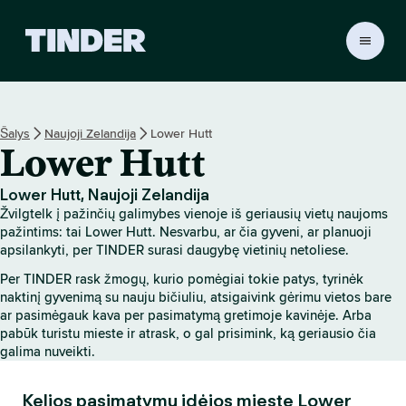
T
I
N
D
E
Šalys
Naujoji Zelandija
Lower Hutt
R
Lower Hutt
p
a
g
Lower Hutt, Naujoji Zelandija
r
Žvilgtelk į pažinčių galimybes vienoje iš geriausių vietų naujoms
i
pažintims: tai Lower Hutt. Nesvarbu, ar čia gyveni, ar planuoji
n
apsilankyti, per TINDER surasi daugybę vietinių netoliese.
d
Per TINDER rask žmogų, kurio pomėgiai tokie patys, tyrinėk
i
naktinį gyvenimą su nauju bičiuliu, atsigaivink gėrimu vietos bare
n
ar pasimėgauk kava per pasimatymą gretimoje kavinėje. Arba
i
pabūk turistu mieste ir atrask, o gal prisimink, ką geriausio čia
s
galima nuveikti.
Kelios pasimatymų idėjos mieste Lower