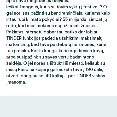
apie savo mėgstamus dalykus.
Ieškai žmogaus, kuris su tavim vyktų į festivalį? O
gal nori susipažinti su bendraminčiais, kuriems kaip
ir tau rūpi klimato pokyčiai? 55 milijardai simpatijų
rodo, kad mes mokame supažindinti žmones.
Pažintys internetu dabar tau patiks dar labiau:
TINDER funkcijos padeda užsitikrinti maksimalų
matomumą, kad tave pastebėtų tie žmonės, kurie
tau patinka. Rask draugų, kurie irgi dievina kavą,
arba susipažink su savęs vertu badmintono
žaidėju. O jei norėsis ištrūkti iš miesto, keliauk su
mūsų Paso funkcija: ji gali nukelti tave į 190 šalių ir
atverti daugiau nei 40 kalbų – per TINDER viskas
įmanoma.