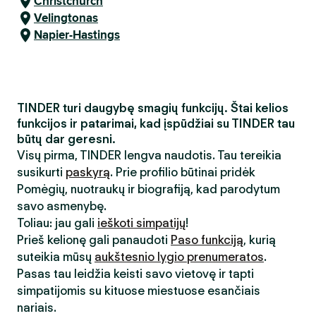
Christchurch
Velingtonas
Napier-Hastings
TINDER turi daugybę smagių funkcijų. Štai kelios
funkcijos ir patarimai, kad įspūdžiai su TINDER tau
būtų dar geresni.
Visų pirma, TINDER lengva naudotis. Tau tereikia
susikurti
paskyrą
. Prie profilio būtinai pridėk
Pomėgių, nuotraukų ir biografiją, kad parodytum
savo asmenybę.
Toliau: jau gali
ieškoti simpatijų
!
Prieš kelionę gali panaudoti
Paso funkciją
, kurią
suteikia mūsų
aukštesnio lygio prenumeratos
.
Pasas tau leidžia keisti savo vietovę ir tapti
simpatijomis su kituose miestuose esančiais
nariais.