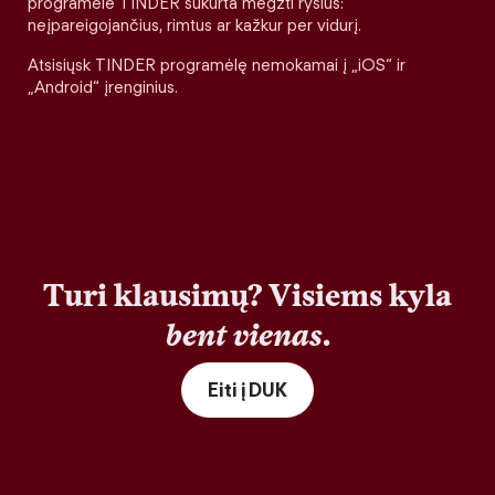
programėlė TINDER sukurta megzti ryšius:
neįpareigojančius, rimtus ar kažkur per vidurį.
Atsisiųsk TINDER programėlę nemokamai į „iOS“ ir
„Android“ įrenginius.
Turi klausimų? Visiems kyla
bent vienas
.
Eiti į DUK