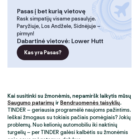
Pasas į bet kurią vietovę
Rask simpatijų visame pasaulyje.
Paryžiuje, Los Andžele, Sidnėjuje –
pirmyn!
Dabartinė vietovė
:
Lower Hutt
Kas yra Pasas?
Kai susitinki su žmonėmis, nepamiršk laikytis mūsų
Saugumo patarimų
ir
Bendruomenės taisyklių
.
TINDER – geriausia programėlė naujoms pažintims.
Ieškai žmogaus su tokiais pačiais pomėgiais? Jokių
problemų. Nuo kelionių automobiliu iki naktinių
turgelių – per TINDER galėsi kalbėtis su žmonėmis