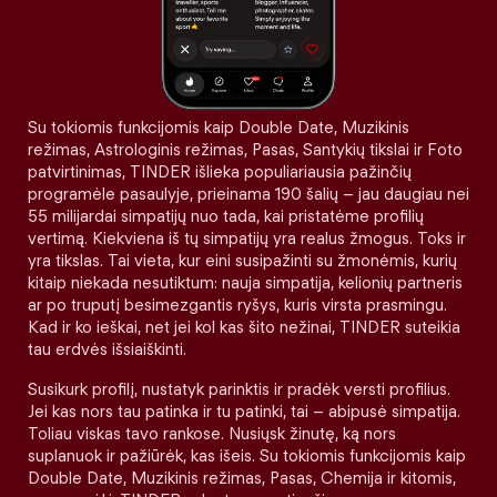
Su tokiomis funkcijomis kaip Double Date, Muzikinis
režimas, Astrologinis režimas, Pasas, Santykių tikslai ir Foto
patvirtinimas, TINDER išlieka populiariausia pažinčių
programėle pasaulyje, prieinama 190 šalių – jau daugiau nei
55 milijardai simpatijų nuo tada, kai pristatėme profilių
vertimą. Kiekviena iš tų simpatijų yra realus žmogus. Toks ir
yra tikslas. Tai vieta, kur eini susipažinti su žmonėmis, kurių
kitaip niekada nesutiktum: nauja simpatija, kelionių partneris
ar po truputį besimezgantis ryšys, kuris virsta prasmingu.
Kad ir ko ieškai, net jei kol kas šito nežinai, TINDER suteikia
tau erdvės išsiaiškinti.
Susikurk profilį, nustatyk parinktis ir pradėk versti profilius.
Jei kas nors tau patinka ir tu patinki, tai – abipusė simpatija.
Toliau viskas tavo rankose. Nusiųsk žinutę, ką nors
suplanuok ir pažiūrėk, kas išeis. Su tokiomis funkcijomis kaip
Double Date, Muzikinis režimas, Pasas, Chemija ir kitomis,