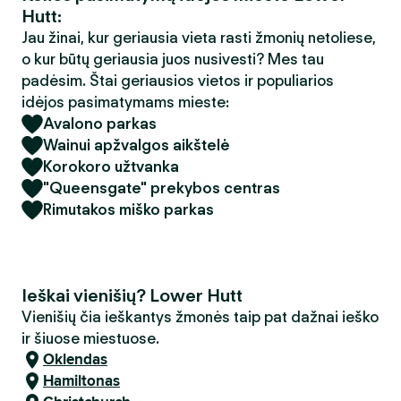
Hutt:
Jau žinai, kur geriausia vieta rasti žmonių netoliese,
o kur būtų geriausia juos nusivesti? Mes tau
padėsim. Štai geriausios vietos ir populiarios
idėjos pasimatymams mieste:
Avalono parkas
Wainui apžvalgos aikštelė
Korokoro užtvanka
"Queensgate" prekybos centras
Rimutakos miško parkas
Ieškai vienišių? Lower Hutt
Vienišių čia ieškantys žmonės taip pat dažnai ieško
ir šiuose miestuose.
Oklendas
Hamiltonas