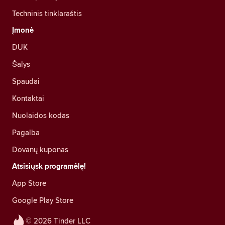
Techninis tinklaraštis
Įmonė
DUK
Šalys
Spaudai
Kontaktai
Nuolaidos kodas
Pagalba
Dovanų kuponas
Atsisiųsk programėlę!
App Store
Google Play Store
© 2026 Tinder LLC