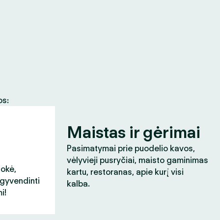
os:
Maistas ir gėrimai
Pasimatymai prie puodelio kavos,
vėlyvieji pusryčiai, maisto gaminimas
aokė,
kartu, restoranas, apie kurį visi
įgyvendinti
kalba.
i!