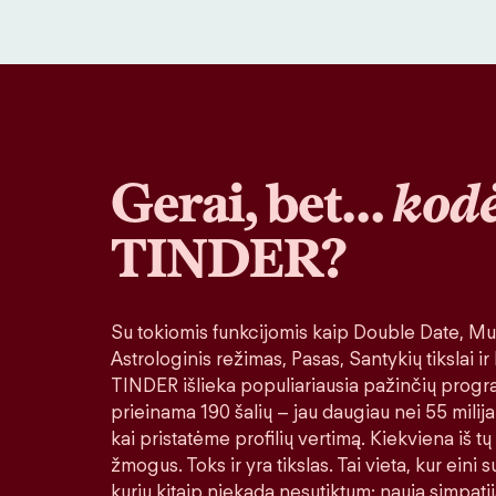
Gerai, bet…
kodė
TINDER?
Su tokiomis funkcijomis kaip Double Date, Muz
Astrologinis režimas, Pasas, Santykių tikslai ir
TINDER išlieka populiariausia pažinčių progr
prieinama 190 šalių – jau daugiau nei 55 milija
kai pristatėme profilių vertimą. Kiekviena iš tų
žmogus. Toks ir yra tikslas. Tai vieta, kur eini
kurių kitaip niekada nesutiktum: nauja simpatij