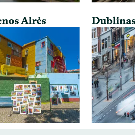
nos Airės
Dublina