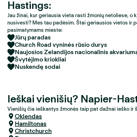
Hastings:
Jau žinai, kur geriausia vieta rasti žmonių netoliese, o 
nusivesti? Mes tau padėsim. Štai geriausios vietos ir p
pasimatymams mieste:
Jūrų paradas
Church Road vyninės rūsio durys
Naujosios Zelandijos nacionalinis akvarium
Švytėjimo kriokliai
Nuskendę sodai
Ieškai vienišių? Napier-Has
Vienišių čia ieškantys žmonės taip pat dažnai ieško ir
Oklendas
Hamiltonas
Christchurch