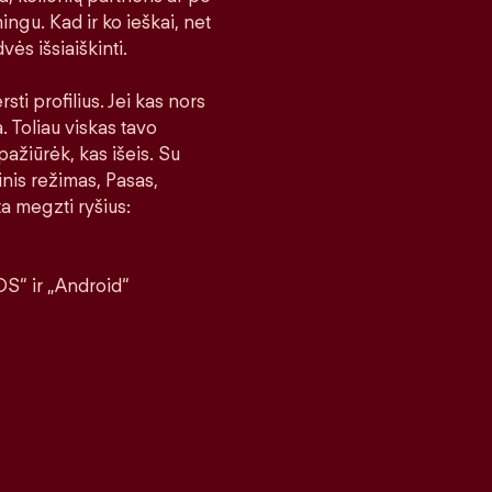
ingu. Kad ir ko ieškai, net
vės išsiaiškinti.
sti profilius. Jei kas nors
a. Toliau viskas tavo
pažiūrėk, kas išeis. Su
nis režimas, Pasas,
a megzti ryšius:
S“ ir „Android“