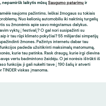
s, nepamiršk laikytis mūsų
Saugumo patarimų
ir
amėlė naujoms pažintims. Ieškai žmogaus su tokiais
roblemų. Nuo kelionių automobiliu iki naktinių turgelių
ėtis su žmonėmis apie savo mėgstamus dalykus.
avim vyktų į festivalį? O gal nori susipažinti su
ip ir tau rūpi klimato pokyčiai? 55 milijardai simpatijų
ažindinti žmones. Pažintys internetu dabar tau
 funkcijos padeda užsitikrinti maksimalų matomumą,
nės, kurie tau patinka. Rask draugų, kurie irgi dievina
avęs vertu badmintono žaidėju. O jei norėsis ištrūkti iš
 funkcija: ji gali nukelti tave į 190 šalių ir atverti
er TINDER viskas įmanoma.