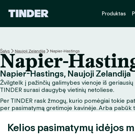
T
Produktas
P
I
N
D
E
R
p
Šalys
Naujoji Zelandija
Napier-Hastings
Napier-Hastin
a
g
r
Napier-Hastings, Naujoji Zelandija
i
Žvilgtelk į pažinčių galimybes vienoje iš geriausių
n
d
TINDER surasi daugybę vietinių netoliese.
i
Per TINDER rask žmogų, kurio pomėgiai tokie patys
n
per pasimatymą gretimoje kavinėje. Arba pabūk turi
i
s
Kelios pasimatymų idėjos m