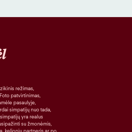
l
ikinis režimas,
 Foto patvirtinimas,
amėle pasaulyje,
rdai simpatijų nuo tada,
 simpatijų yra realus
 susipažinti su žmonėmis,
a, kelionių partneris ar po