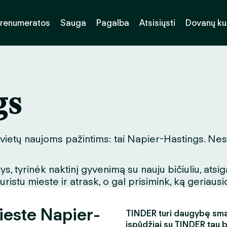
renumeratos
Sauga
Pagalba
Atsisiųsti
Dovanų k
gs
 vietų naujoms pažintims: tai Napier-Hastings. Nesv
, tyrinėk naktinį gyvenimą su nauju bičiuliu, ats
stu mieste ir atrask, o gal prisimink, ką geriausio
ieste Napier-
TINDER turi daugybę smagi
įspūdžiai su TINDER tau 