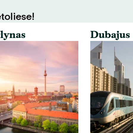
toliese!
lynas
Dubajus