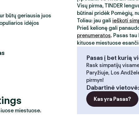
Visų pirma, TINDER lengva
būtinai pridėk Pomėgių, n
kur būtų geriausia juos
Toliau: jau gali
ieškoti sim
opuliarios idėjos
Prieš kelionę gali panaud
prenumeratos
. Pasas tau 
kituose miestuose esančia
as
Pasas į bet kurią v
Rask simpatijų visame
Paryžiuje, Los Andžele
pirmyn!
Dabartinė vietovė
tings
Kas yra Pasas?
 šiuose miestuose.