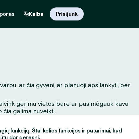
uponas
Kalba
Prisijunk
arbu, ar čia gyveni, ar planuoji apsilankyti, per
igaivink gėrimu vietos bare ar pasimėgauk kava
 čia galima nuveikti.
ų funkcijų. Štai kelios funkcijos ir patarimai, kad
būtų dar geresni.