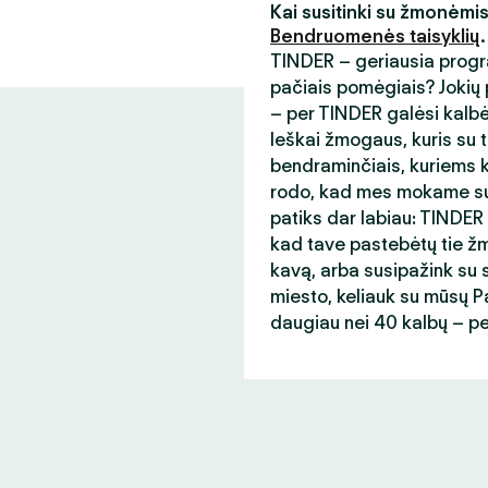
Kai susitinki su žmonėmi
Bendruomenės taisyklių
.
TINDER – geriausia progr
pačiais pomėgiais? Jokių p
– per TINDER galėsi kalb
Ieškai žmogaus, kuris su t
bendraminčiais, kuriems ka
rodo, kad mes mokame sup
patiks dar labiau: TINDER
kad tave pastebėtų tie žmo
kavą, arba susipažink su s
miesto, keliauk su mūsų Paso
daugiau nei 40 kalbų – p