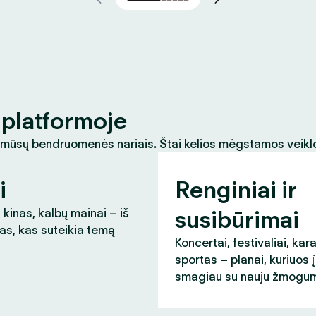
platformoje
 mūsų bendruomenės nariais. Štai kelios mėgstamos veikl
i
Renginiai ir
susibūrimai
 kinas, kalbų mainai – iš
as, kas suteikia temą
Koncertai, festivaliai, kar
sportas – planai, kuriuos 
smagiau su nauju žmogum