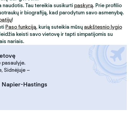
 naudotis. Tau tereikia susikurti
paskyrą
. Prie profilio
uotraukų ir biografiją, kad parodytum savo asmenybę.
patijų
!
oti
Paso funkciją
, kurią suteikia mūsų
aukštesnio lygio
leidžia keisti savo vietovę ir tapti simpatijomis su
is nariais.
ietovę
 pasaulyje.
, Sidnėjuje –
:
Napier-Hastings