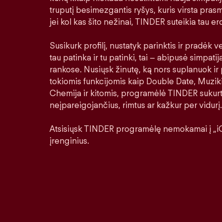
truputį besimezgantis ryšys, kuris virsta prasm
jei kol kas šito nežinai, TINDER suteikia tau erd
Susikurk profilį, nustatyk parinktis ir pradėk ver
tau patinka ir tu patinki, tai – abipusė simpatij
rankose. Nusiųsk žinutę, ką nors suplanuok ir 
tokiomis funkcijomis kaip Double Date, Muziki
Chemija ir kitomis, programėlė TINDER sukurt
neįpareigojančius, rimtus ar kažkur per vidurį.
Atsisiųsk TINDER programėlę nemokamai į „iO
įrenginius.