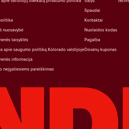
pie vartotojų sveikatą privatumo politika
Šalys
Techni
Spaudai
olitika
Kontaktai
nė nuosavybė
Nuolaidos kodas
enės taisyklės
Pagalba
ja apie saugumo politiką Kolorado valstijoje
Dovanų kuponas
enės informacija
o neįgaliesiems pareiškimas