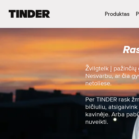
T
Produktas
P
I
N
D
E
Ras
R
p
a
g
Žvilgtelk į pažinčių
r
Nesvarbu, ar čia gy
i
netoliese.
n
d
i
Per TINDER rask žmo
n
bičiuliu, atsigaivi
i
kavinėje. Arba pabūk
s
nuveikti.