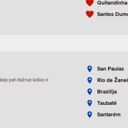
Quitandinha
Santos Dum
San Paulas
Rio de Žanei
aip pat dažnai ieško ir
Brazilija
Taubaté
Santarém