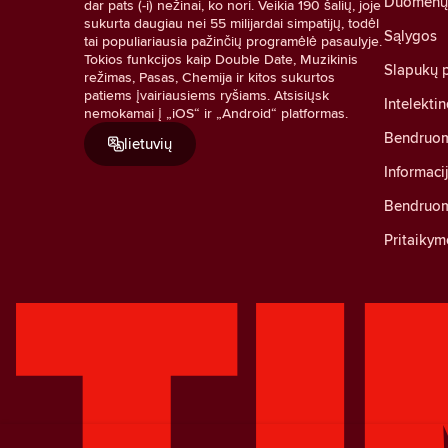
Duomenų a
dar pats (-i) nežinai, ko nori. Veikia 190 šalių, joje
sukurta daugiau nei 55 milijardai simpatijų, todėl
Sąlygos
tai populiariausia pažinčių programėlė pasaulyje.
Tokios funkcijos kaip Double Date, Muzikinis
Slapukų p
režimas, Pasas, Chemija ir kitos sukurtos
patiems įvairiausiems ryšiams. Atsisiųsk
Intelekti
nemokamai į „iOS“ ir „Android“ platformas.
Bendruom
lietuvių
Informaci
Bendruom
Pritaikym