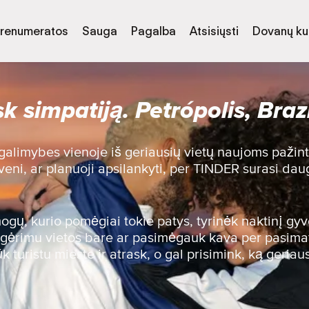
renumeratos
Sauga
Pagalba
Atsisiųsti
Dovanų k
k simpatiją. Petrópolis, Brazi
 galimybes vienoje iš geriausių vietų naujoms pažinti
veni, ar planuoji apsilankyti, per TINDER surasi dau
gų, kurio pomėgiai tokie patys, tyrinėk naktinį gy
nk gėrimu vietos bare ar pasimėgauk kava per pasim
 turistu mieste ir atrask, o gal prisimink, ką geriau