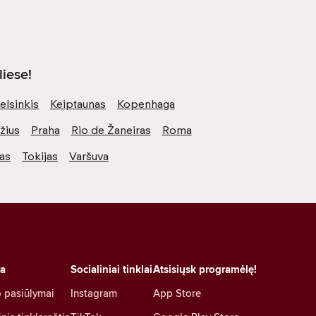
iese!
elsinkis
Keiptaunas
Kopenhaga
žius
Praha
Rio de Žaneiras
Roma
vas
Tokijas
Varšuva
ra
Socialiniai tinklai
Atsisiųsk programėlę!
 pasiūlymai
Instagram
App Store