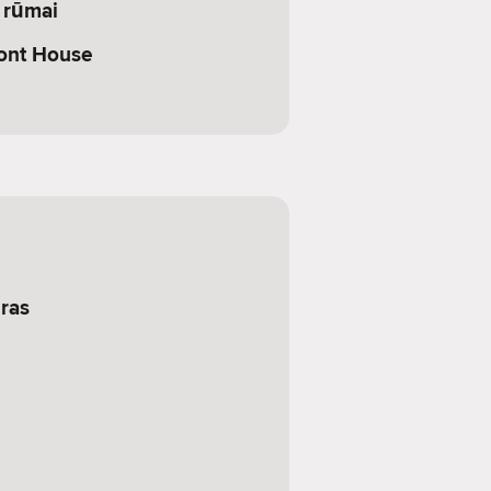
 rūmai
ont House
ras