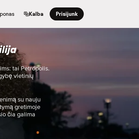
uponas
Kalba
Prisijunk
lija
ms: tai Petrópolis.
gybę vietinių
venimą su nauju
atymą gretimoje
sio čia galima