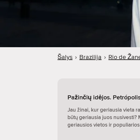
Šalys
›
Brazilija
›
Rio de Žan
Pažinčių idėjos. Petrópolis
Jau žinai, kur geriausia vieta r
būtų geriausia juos nusivesti?
geriausios vietos ir populiari