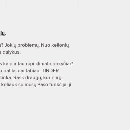
ių
.
s? Jokių problemų. Nuo kelionių
s dalykus.
 kaip ir tau rūpi klimato pokyčiai?
u patiks dar labiau: TINDER
inka. Rask draugų, kurie irgi
 keliauk su mūsų Paso funkcija: ji