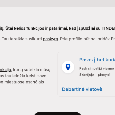
 Štai kelios funkcijos ir patarimai, kad įspūdžiai su TINDE
 Tau tereikia susikurti
paskyrą
. Prie profilio būtinai pridėk 
Pasas į bet kuri
Rask simpatijų visame 
nkciją
, kurią suteikia mūsų
Sidnėjuje – pirmyn!
as tau leidžia keisti savo
uose miestuose esančiais
Dabartinė vietovė