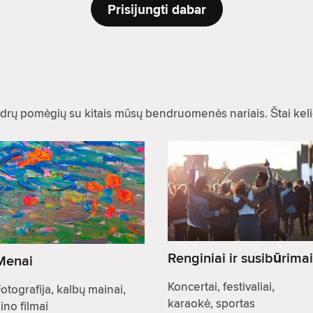
Prisijungti dabar
drų pomėgių su kitais mūsų bendruomenės nariais. Štai kel
Renginiai ir susibūrimai
Menai
Koncertai, festivaliai,
otografija, kalbų mainai,
karaokė, sportas
ino filmai