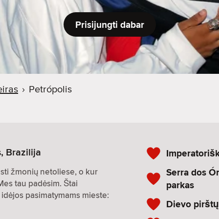
Prisijungti dabar
eiras
›
Petrópolis
, Brazilija
Imperatorišk
Serra dos Ór
asti žmonių netoliese, o kur
 Mes tau padėsim. Štai
parkas
os idėjos pasimatymams mieste:
Dievo pirštų