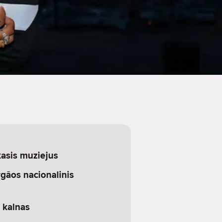
asis muziejus
gãos nacionalinis
 kalnas