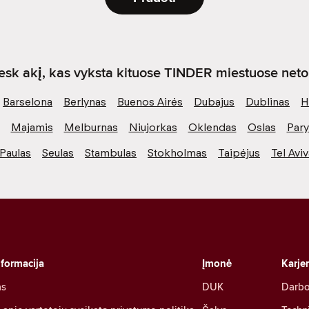
sk akį, kas vyksta kituose TINDER miestuose netol
Barselona
Berlynas
Buenos Airės
Dubajus
Dublinas
H
Majamis
Melburnas
Niujorkas
Oklendas
Oslas
Pary
Paulas
Seulas
Stambulas
Stokholmas
Taipėjus
Tel Avi
nformacija
Įmonė
Karje
as
DUK
Darbo