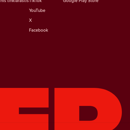
nis tinklaraštis
TikTok
Google Play Store
YouTube
X
Facebook