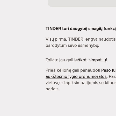
TINDER turi daugybę smagių funkcijų.
Visų pirma, TINDER lengva naudotis.
parodytum savo asmenybę.
Toliau: jau gali
ieškoti simpatijų
!
Prieš kelionę gali panaudoti
Paso fu
aukštesnio lygio prenumeratos
. Pas
vietovę ir tapti simpatijomis su kit
nariais.