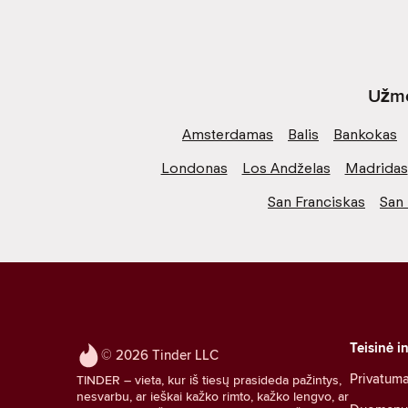
Užme
Amsterdamas
Balis
Bankokas
Londonas
Los Andželas
Madridas
San Franciskas
San 
Teisinė i
© 2026 Tinder LLC
Privatum
TINDER – vieta, kur iš tiesų prasideda pažintys,
nesvarbu, ar ieškai kažko rimto, kažko lengvo, ar