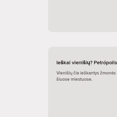
Ieškai vienišių? Petrópolis
Vienišių čia ieškantys žmonės t
šiuose miestuose.