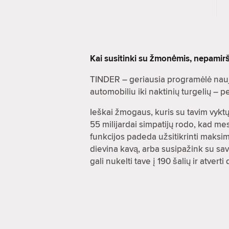
Kai susitinki su žmonėmis, nepamir
TINDER – geriausia programėlė nauj
automobiliu iki naktinių turgelių –
Ieškai žmogaus, kuris su tavim vyktų 
55 milijardai simpatijų rodo, kad m
funkcijos padeda užsitikrinti maksi
dievina kavą, arba susipažink su savę
gali nukelti tave į 190 šalių ir atve