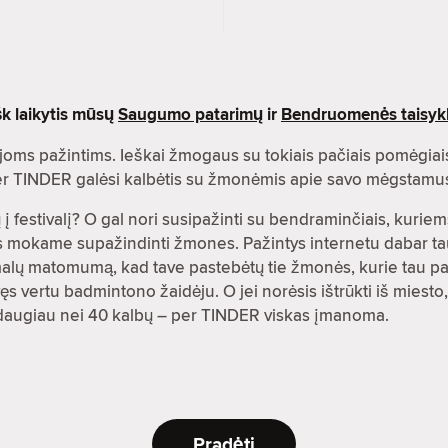
šk laikytis mūsų
Saugumo patarimų
ir
Bendruomenės taisykl
oms pažintims. Ieškai žmogaus su tokiais pačiais pomėgiai
 per TINDER galėsi kalbėtis su žmonėmis apie savo mėgstamu
į festivalį? O gal nori susipažinti su bendraminčiais, kuriems
es mokame supažindinti žmones. Pažintys internetu dabar ta
malų matomumą, kad tave pastebėtų tie žmonės, kurie tau pat
s vertu badmintono žaidėju. O jei norėsis ištrūkti iš miesto,
rti daugiau nei 40 kalbų – per TINDER viskas įmanoma.
Pradėti