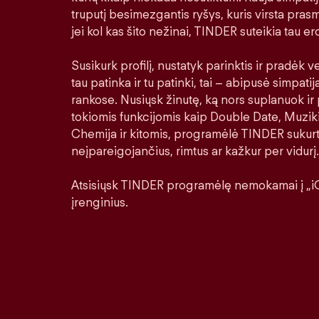
truputį besimezgantis ryšys, kuris virsta prasm
jei kol kas šito nežinai, TINDER suteikia tau erd
Susikurk profilį, nustatyk parinktis ir pradėk ver
tau patinka ir tu patinki, tai – abipusė simpatij
rankose. Nusiųsk žinutę, ką nors suplanuok ir 
tokiomis funkcijomis kaip Double Date, Muziki
Chemija ir kitomis, programėlė TINDER sukurt
neįpareigojančius, rimtus ar kažkur per vidurį.
Atsisiųsk TINDER programėlę nemokamai į „iO
įrenginius.