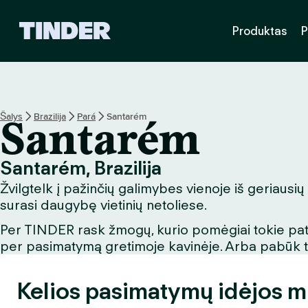
T
Produktas
P
I
N
D
E
R
p
Šalys
Brazilija
Pará
Santarém
Santarém
a
g
r
Santarém, Brazilija
i
Žvilgtelk į pažinčių galimybes vienoje iš geriausi
n
d
surasi daugybę vietinių netoliese.
i
Per TINDER rask žmogų, kurio pomėgiai tokie patys
n
per pasimatymą gretimoje kavinėje. Arba pabūk turi
i
s
Kelios pasimatymų idėjos m