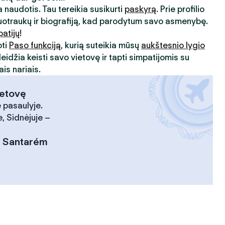
 naudotis. Tau tereikia susikurti
paskyrą
. Prie profilio
uotraukų ir biografiją, kad parodytum savo asmenybę.
patijų
!
oti
Paso funkciją
, kurią suteikia mūsų
aukštesnio lygio
leidžia keisti savo vietovę ir tapti simpatijomis su
is nariais.
ietovę
 pasaulyje.
, Sidnėjuje –
:
Santarém