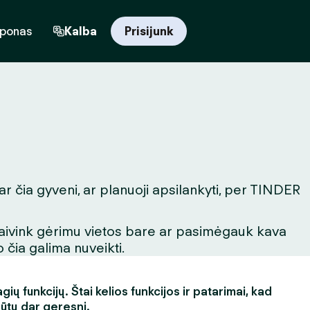
uponas
Kalba
Prisijunk
ar čia gyveni, ar planuoji apsilankyti, per TINDER
igaivink gėrimu vietos bare ar pasimėgauk kava
 čia galima nuveikti.
ų funkcijų. Štai kelios funkcijos ir patarimai, kad
būtų dar geresni.