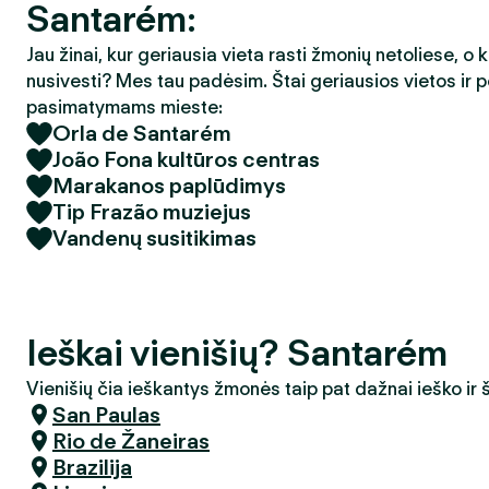
Santarém:
Jau žinai, kur geriausia vieta rasti žmonių netoliese, o 
nusivesti? Mes tau padėsim. Štai geriausios vietos ir p
pasimatymams mieste:
Orla de Santarém
João Fona kultūros centras
Marakanos paplūdimys
Tip Frazão muziejus
Vandenų susitikimas
Ieškai vienišių? Santarém
Vienišių čia ieškantys žmonės taip pat dažnai ieško ir
San Paulas
Rio de Žaneiras
Brazilija