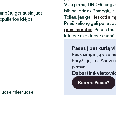
Visų pirma, TINDER lengva
būtinai pridėk Pomėgių, n
kur būtų geriausia juos
Toliau: jau gali
ieškoti sim
opuliarios idėjos
Prieš kelionę gali panaud
prenumeratos
. Pasas tau 
kituose miestuose esančia
Pasas į bet kurią v
Rask simpatijų visame
Paryžiuje, Los Andžele
pirmyn!
Dabartinė vietovė
Kas yra Pasas?
 šiuose miestuose.