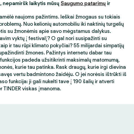
s, nepamiršk laikytis mūsų
Saugumo patarimų
ir
amėlė naujoms pažintims. Ieškai žmogaus su tokiais
roblemų. Nuo kelionių automobiliu iki naktinių turgelių
ėtis su žmonėmis apie savo mėgstamus dalykus.
avim vyktų į festivalį? O gal nori susipažinti su
ip ir tau rūpi klimato pokyčiai? 55 milijardai simpatijų
ažindinti žmones. Pažintys internetu dabar tau
 funkcijos padeda užsitikrinti maksimalų matomumą,
nės, kurie tau patinka. Rask draugų, kurie irgi dievina
avęs vertu badmintono žaidėju. O jei norėsis ištrūkti iš
 funkcija: ji gali nukelti tave į 190 šalių ir atverti
er TINDER viskas įmanoma.