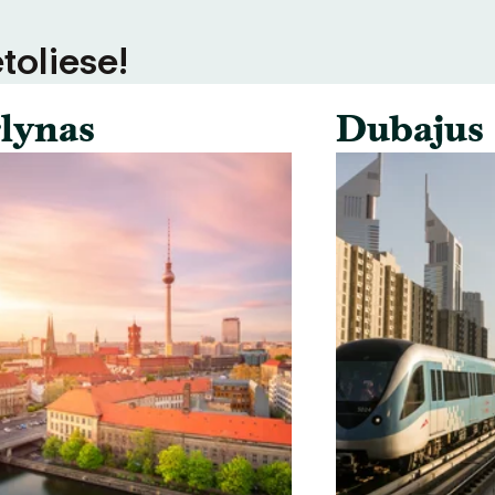
toliese!
lynas
Dubajus