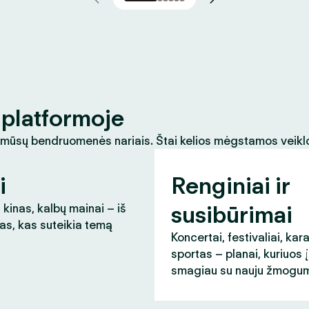
platformoje
 mūsų bendruomenės nariais. Štai kelios mėgstamos veikl
i
Renginiai ir
susibūrimai
 kinas, kalbų mainai – iš
as, kas suteikia temą
Koncertai, festivaliai, kar
sportas – planai, kuriuos 
smagiau su nauju žmogum