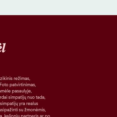
l
ikinis režimas,
 Foto patvirtinimas,
amėle pasaulyje,
rdai simpatijų nuo tada,
 simpatijų yra realus
 susipažinti su žmonėmis,
a, kelionių partneris ar po