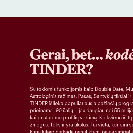
Gerai, bet…
kodė
TINDER?
Su tokiomis funkcijomis kaip Double Date, Muz
Astrologinis režimas, Pasas, Santykių tikslai ir
TINDER išlieka populiariausia pažinčių progr
prieinama 190 šalių – jau daugiau nei 55 milija
kai pristatėme profilių vertimą. Kiekviena iš tų
žmogus. Toks ir yra tikslas. Tai vieta, kur eini
kurių kitaip niekada nesutiktum: nauja simpatij