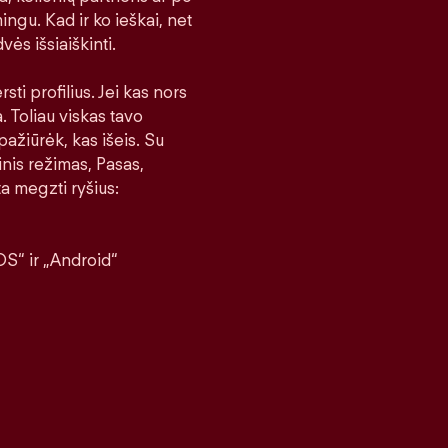
ingu. Kad ir ko ieškai, net
vės išsiaiškinti.
sti profilius. Jei kas nors
a. Toliau viskas tavo
pažiūrėk, kas išeis. Su
nis režimas, Pasas,
a megzti ryšius:
S“ ir „Android“