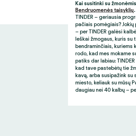
Kai susitinki su žmonėmi
Bendruomenės taisyklių
.
TINDER – geriausia progr
pačiais pomėgiais? Jokių p
– per TINDER galėsi kalb
Ieškai žmogaus, kuris su t
bendraminčiais, kuriems ka
rodo, kad mes mokame sup
patiks dar labiau: TINDER
kad tave pastebėtų tie žmo
kavą, arba susipažink su s
miesto, keliauk su mūsų Paso
daugiau nei 40 kalbų – p