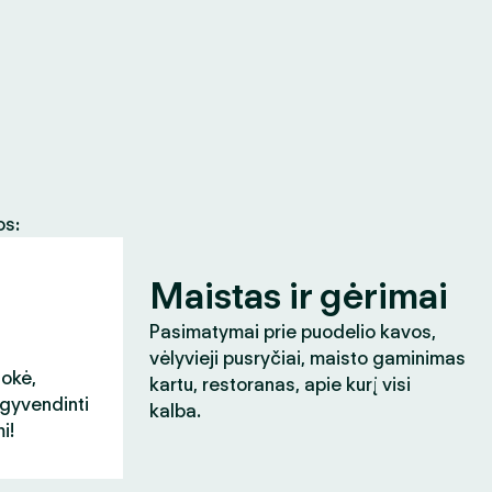
os:
Maistas ir gėrimai
Pasimatymai prie puodelio kavos,
vėlyvieji pusryčiai, maisto gaminimas
aokė,
kartu, restoranas, apie kurį visi
įgyvendinti
kalba.
i!