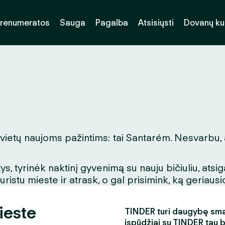
renumeratos
Sauga
Pagalba
Atsisiųsti
Dovanų k
ų vietų naujoms pažintims: tai Santarém. Nesvarbu, 
, tyrinėk naktinį gyvenimą su nauju bičiuliu, ats
stu mieste ir atrask, o gal prisimink, ką geriausio
ieste
TINDER turi daugybę smagi
įspūdžiai su TINDER tau 