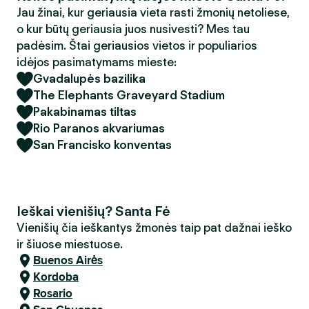
Jau žinai, kur geriausia vieta rasti žmonių netoliese,
o kur būtų geriausia juos nusivesti? Mes tau
padėsim. Štai geriausios vietos ir populiarios
idėjos pasimatymams mieste:
Gvadalupės bazilika
The Elephants Graveyard Stadium
Pakabinamas tiltas
Rio Paranos akvariumas
San Francisko konventas
Ieškai vienišių? Santa Fė
Vienišių čia ieškantys žmonės taip pat dažnai ieško
ir šiuose miestuose.
Buenos Airės
Kordoba
Rosario