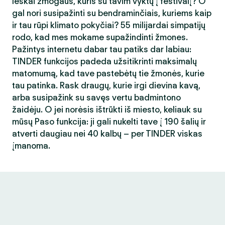
Ieškai žmogaus, kuris su tavim vyktų į festivalį? O
gal nori susipažinti su bendraminčiais, kuriems kaip
ir tau rūpi klimato pokyčiai? 55 milijardai simpatijų
rodo, kad mes mokame supažindinti žmones.
Pažintys internetu dabar tau patiks dar labiau:
TINDER funkcijos padeda užsitikrinti maksimalų
matomumą, kad tave pastebėtų tie žmonės, kurie
tau patinka. Rask draugų, kurie irgi dievina kavą,
arba susipažink su savęs vertu badmintono
žaidėju. O jei norėsis ištrūkti iš miesto, keliauk su
mūsų Paso funkcija: ji gali nukelti tave į 190 šalių ir
atverti daugiau nei 40 kalbų – per TINDER viskas
įmanoma.