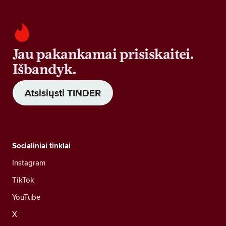
Jau pakankamai prisiskaitei.
Išbandyk.
Atsisiųsti TINDER
Socialiniai tinklai
Instagram
TikTok
YouTube
X