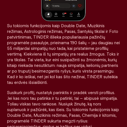
Su tokiomis funkcijomis kaip Double Date, Muzikinis
režimas, Astrologinis režimas, Pasas, Santykių tikslai ir Foto
patvirtinimas, TINDER išlieka populiariausia pažinčių
programėle pasaulyje, prieinama 190 šalių – jau daugiau nei
55 milijardai simpatijų nuo tada, kai pristatėme profilių
vertimą. Kiekviena iš tų simpatijų yra realus žmogus. Toks ir
yra tikslas. Tai vieta, kur eini susipažinti su žmonėmis, kurių
kitaip niekada nesutiktum: nauja simpatija, kelionių partneris
ar po truputį besimezgantis ryšys, kuris virsta prasmingu.
Kad ir ko ieškai, net jei kol kas šito nežinai, TINDER suteikia
tau erdvės išsiaiškinti.
Susikurk profilį, nustatyk parinktis ir pradėk versti profilius.
Jei kas nors tau patinka ir tu patinki, tai – abipusė simpatija.
Toliau viskas tavo rankose. Nusiųsk žinutę, ką nors
suplanuok ir pažiūrėk, kas išeis. Su tokiomis funkcijomis kaip
Double Date, Muzikinis režimas, Pasas, Chemija ir kitomis,
programėlė TINDER sukurta megzti ryšius:
neįpareigojančius, rimtus ar kažkur per vidurį.