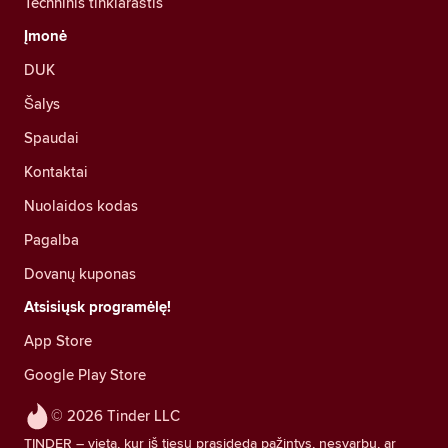
Techninis tinklaraštis
Įmonė
DUK
Šalys
Spaudai
Kontaktai
Nuolaidos kodas
Pagalba
Dovanų kuponas
Atsisiųsk programėlę!
App Store
Google Play Store
© 2026 Tinder LLC
TINDER – vieta, kur iš tiesų prasideda pažintys, nesvarbu, ar