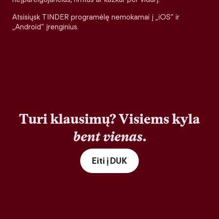
Atsisiųsk TINDER programėlę nemokamai į „iOS“ ir
„Android“ įrenginius.
Turi klausimų? Visiems kyla
bent vienas
.
Eiti į DUK