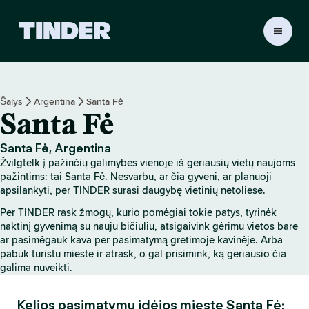
T
I
N
D
E
Šalys
Argentina
Santa Fė
R
Santa Fė
p
a
g
Santa Fė, Argentina
r
Žvilgtelk į pažinčių galimybes vienoje iš geriausių vietų naujoms
i
pažintims: tai Santa Fė. Nesvarbu, ar čia gyveni, ar planuoji
n
apsilankyti, per TINDER surasi daugybę vietinių netoliese.
d
Per TINDER rask žmogų, kurio pomėgiai tokie patys, tyrinėk
i
naktinį gyvenimą su nauju bičiuliu, atsigaivink gėrimu vietos bare
n
ar pasimėgauk kava per pasimatymą gretimoje kavinėje. Arba
i
pabūk turistu mieste ir atrask, o gal prisimink, ką geriausio čia
s
galima nuveikti.
Kelios pasimatymų idėjos mieste Santa Fė: