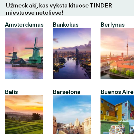
Užmesk akį, kas vyksta kituose TINDER
miestuose netoliese!
Amsterdamas
Bankokas
Berlynas
Balis
Barselona
Buenos Airė