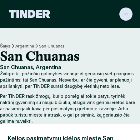
T
I
N
D
E
Šalys
Argentina
San Chuanas
R
San Chuanas
p
a
g
San Chuanas, Argentina
r
Žvilgtelk į pažinčių galimybes vienoje iš geriausių vietų naujoms
i
pažintims: tai San Chuanas. Nesvarbu, ar čia gyveni, ar planuoji
n
apsilankyti, per TINDER surasi daugybę vietinių netoliese.
d
Per TINDER rask žmogų, kurio pomėgiai tokie patys, tyrinėk
i
naktinį gyvenimą su nauju bičiuliu, atsigaivink gėrimu vietos bare
n
ar pasimėgauk kava per pasimatymą gretimoje kavinėje. Arba
i
pabūk turistu mieste ir atrask, o gal prisimink, ką geriausio čia
s
galima nuveikti.
Kelios pasimatymų idėjos mieste San