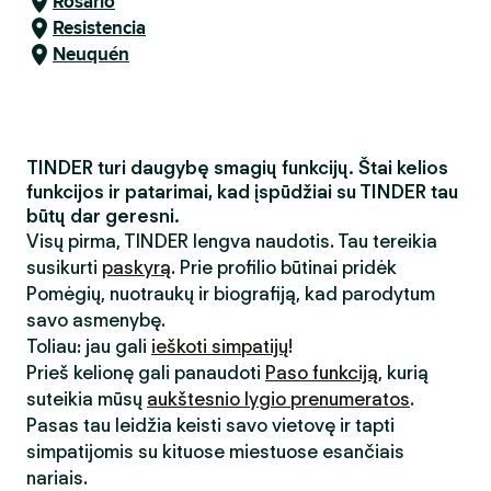
Rosario
Resistencia
Neuquén
TINDER turi daugybę smagių funkcijų. Štai kelios
funkcijos ir patarimai, kad įspūdžiai su TINDER tau
būtų dar geresni.
Visų pirma, TINDER lengva naudotis. Tau tereikia
susikurti
paskyrą
. Prie profilio būtinai pridėk
Pomėgių, nuotraukų ir biografiją, kad parodytum
savo asmenybę.
Toliau: jau gali
ieškoti simpatijų
!
Prieš kelionę gali panaudoti
Paso funkciją
, kurią
suteikia mūsų
aukštesnio lygio prenumeratos
.
Pasas tau leidžia keisti savo vietovę ir tapti
simpatijomis su kituose miestuose esančiais
nariais.