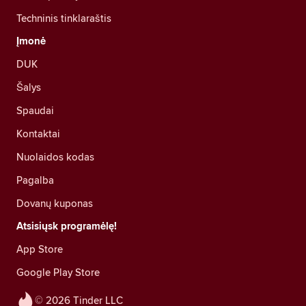
Techninis tinklaraštis
Įmonė
DUK
Šalys
Spaudai
Kontaktai
Nuolaidos kodas
Pagalba
Dovanų kuponas
Atsisiųsk programėlę!
App Store
Google Play Store
© 2026 Tinder LLC