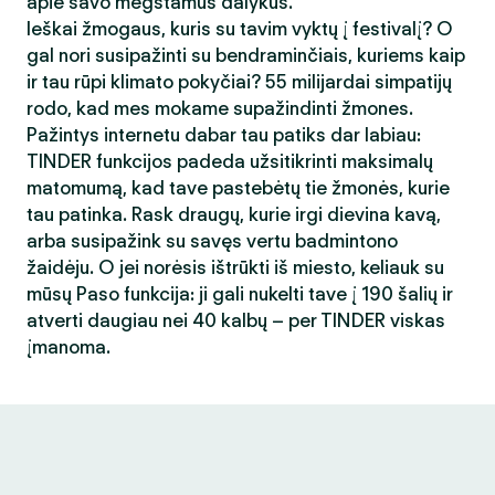
apie savo mėgstamus dalykus.
Ieškai žmogaus, kuris su tavim vyktų į festivalį? O
gal nori susipažinti su bendraminčiais, kuriems kaip
ir tau rūpi klimato pokyčiai? 55 milijardai simpatijų
rodo, kad mes mokame supažindinti žmones.
Pažintys internetu dabar tau patiks dar labiau:
TINDER funkcijos padeda užsitikrinti maksimalų
matomumą, kad tave pastebėtų tie žmonės, kurie
tau patinka. Rask draugų, kurie irgi dievina kavą,
arba susipažink su savęs vertu badmintono
žaidėju. O jei norėsis ištrūkti iš miesto, keliauk su
mūsų Paso funkcija: ji gali nukelti tave į 190 šalių ir
atverti daugiau nei 40 kalbų – per TINDER viskas
įmanoma.