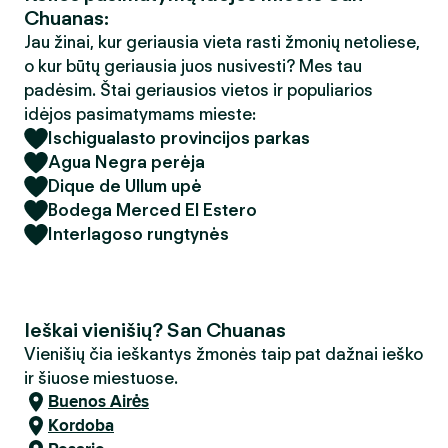
Chuanas:
Jau žinai, kur geriausia vieta rasti žmonių netoliese,
o kur būtų geriausia juos nusivesti? Mes tau
padėsim. Štai geriausios vietos ir populiarios
idėjos pasimatymams mieste:
Ischigualasto provincijos parkas
Agua Negra perėja
Dique de Ullum upė
Bodega Merced El Estero
Interlagoso rungtynės
Ieškai vienišių? San Chuanas
Vienišių čia ieškantys žmonės taip pat dažnai ieško
ir šiuose miestuose.
Buenos Airės
Kordoba