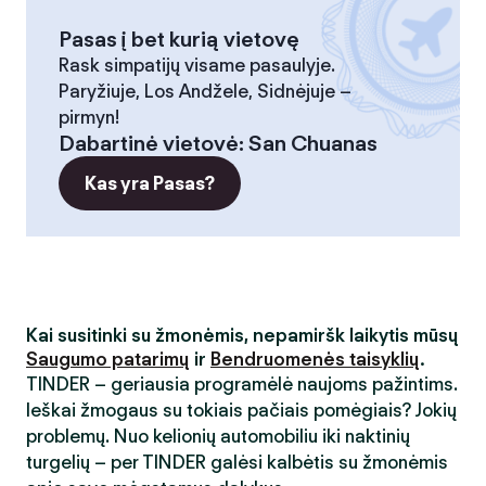
Pasas į bet kurią vietovę
Rask simpatijų visame pasaulyje.
Paryžiuje, Los Andžele, Sidnėjuje –
pirmyn!
Dabartinė vietovė
:
San Chuanas
Kas yra Pasas?
Kai susitinki su žmonėmis, nepamiršk laikytis mūsų
Saugumo patarimų
ir
Bendruomenės taisyklių
.
TINDER – geriausia programėlė naujoms pažintims.
Ieškai žmogaus su tokiais pačiais pomėgiais? Jokių
problemų. Nuo kelionių automobiliu iki naktinių
turgelių – per TINDER galėsi kalbėtis su žmonėmis