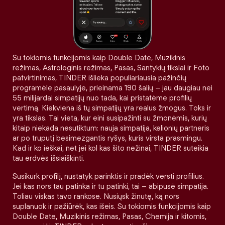
Su tokiomis funkcijomis kaip Double Date, Muzikinis
režimas, Astrologinis režimas, Pasas, Santykių tikslai ir Foto
patvirtinimas, TINDER išlieka populiariausia pažinčių
programėle pasaulyje, prieinama 190 šalių – jau daugiau nei
55 milijardai simpatijų nuo tada, kai pristatėme profilių
vertimą. Kiekviena iš tų simpatijų yra realus žmogus. Toks ir
yra tikslas. Tai vieta, kur eini susipažinti su žmonėmis, kurių
kitaip niekada nesutiktum: nauja simpatija, kelionių partneris
ar po truputį besimezgantis ryšys, kuris virsta prasmingu.
Kad ir ko ieškai, net jei kol kas šito nežinai, TINDER suteikia
tau erdvės išsiaiškinti.
Susikurk profilį, nustatyk parinktis ir pradėk versti profilius.
Jei kas nors tau patinka ir tu patinki, tai – abipusė simpatija.
Toliau viskas tavo rankose. Nusiųsk žinutę, ką nors
suplanuok ir pažiūrėk, kas išeis. Su tokiomis funkcijomis kaip
Double Date, Muzikinis režimas, Pasas, Chemija ir kitomis,