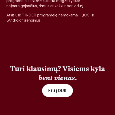
programėlė TINDER sukurta megzti ryšius:
neįpareigojančius, rimtus ar kažkur per vidurį.
Atsisiųsk TINDER programėlę nemokamai į „iOS“ ir
„Android“ įrenginius.
Turi klausimų? Visiems kyla
bent vienas
.
Eiti į DUK