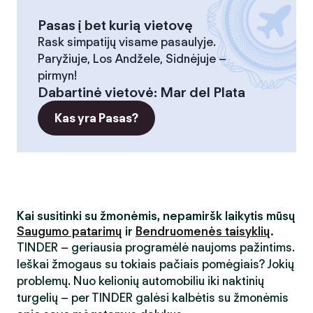
Pasas į bet kurią vietovę
Rask simpatijų visame pasaulyje.
Paryžiuje, Los Andžele, Sidnėjuje –
pirmyn!
Dabartinė vietovė
:
Mar del Plata
Kas yra Pasas?
Kai susitinki su žmonėmis, nepamiršk laikytis mūsų
Saugumo patarimų
ir
Bendruomenės taisyklių
.
TINDER – geriausia programėlė naujoms pažintims.
Ieškai žmogaus su tokiais pačiais pomėgiais? Jokių
problemų. Nuo kelionių automobiliu iki naktinių
turgelių – per TINDER galėsi kalbėtis su žmonėmis