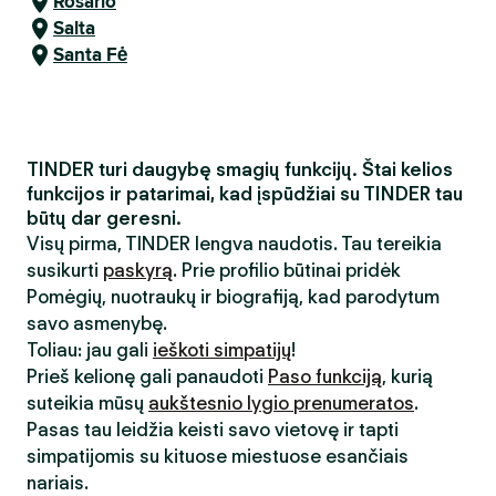
Rosario
Salta
Santa Fė
TINDER turi daugybę smagių funkcijų. Štai kelios
funkcijos ir patarimai, kad įspūdžiai su TINDER tau
būtų dar geresni.
Visų pirma, TINDER lengva naudotis. Tau tereikia
susikurti
paskyrą
. Prie profilio būtinai pridėk
Pomėgių, nuotraukų ir biografiją, kad parodytum
savo asmenybę.
Toliau: jau gali
ieškoti simpatijų
!
Prieš kelionę gali panaudoti
Paso funkciją
, kurią
suteikia mūsų
aukštesnio lygio prenumeratos
.
Pasas tau leidžia keisti savo vietovę ir tapti
simpatijomis su kituose miestuose esančiais
nariais.