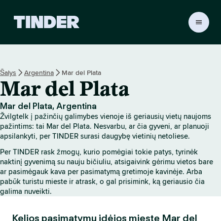
T
I
N
D
E
Šalys
Argentina
Mar del Plata
R
Mar del Plata
p
a
g
Mar del Plata, Argentina
r
Žvilgtelk į pažinčių galimybes vienoje iš geriausių vietų naujoms
i
pažintims: tai Mar del Plata. Nesvarbu, ar čia gyveni, ar planuoji
n
apsilankyti, per TINDER surasi daugybę vietinių netoliese.
d
Per TINDER rask žmogų, kurio pomėgiai tokie patys, tyrinėk
i
naktinį gyvenimą su nauju bičiuliu, atsigaivink gėrimu vietos bare
n
ar pasimėgauk kava per pasimatymą gretimoje kavinėje. Arba
i
pabūk turistu mieste ir atrask, o gal prisimink, ką geriausio čia
s
galima nuveikti.
Kelios pasimatymų idėjos mieste Mar del