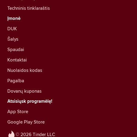
Techninis tinklaraštis
Įmonė
DUK
Šalys
Spaudai
Kontaktai
Nuolaidos kodas
Pagalba
Dovanų kuponas
Atsisiųsk programėlę!
App Store
Google Play Store
© 2026 Tinder LLC