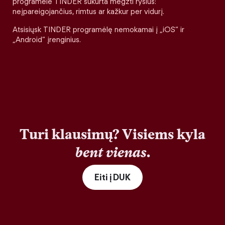
programėlė TINDER sukurta megzti ryšius:
neįpareigojančius, rimtus ar kažkur per vidurį.
Atsisiųsk TINDER programėlę nemokamai į „iOS“ ir
„Android“ įrenginius.
Turi klausimų? Visiems kyla
bent vienas
.
Eiti į DUK