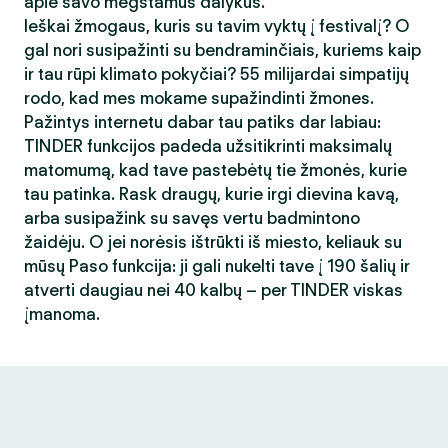
apie savo mėgstamus dalykus.
Ieškai žmogaus, kuris su tavim vyktų į festivalį? O
gal nori susipažinti su bendraminčiais, kuriems kaip
ir tau rūpi klimato pokyčiai? 55 milijardai simpatijų
rodo, kad mes mokame supažindinti žmones.
Pažintys internetu dabar tau patiks dar labiau:
TINDER funkcijos padeda užsitikrinti maksimalų
matomumą, kad tave pastebėtų tie žmonės, kurie
tau patinka. Rask draugų, kurie irgi dievina kavą,
arba susipažink su savęs vertu badmintono
žaidėju. O jei norėsis ištrūkti iš miesto, keliauk su
mūsų Paso funkcija: ji gali nukelti tave į 190 šalių ir
atverti daugiau nei 40 kalbų – per TINDER viskas
įmanoma.