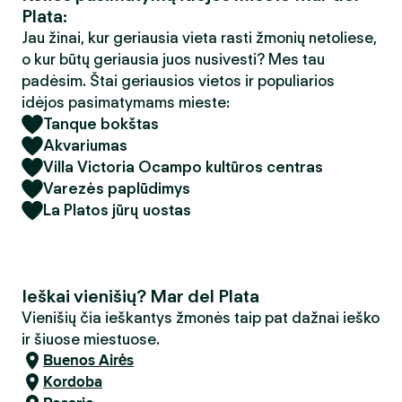
Plata:
Jau žinai, kur geriausia vieta rasti žmonių netoliese,
o kur būtų geriausia juos nusivesti? Mes tau
padėsim. Štai geriausios vietos ir populiarios
idėjos pasimatymams mieste:
Tanque bokštas
Akvariumas
Villa Victoria Ocampo kultūros centras
Varezės paplūdimys
La Platos jūrų uostas
Ieškai vienišių? Mar del Plata
Vienišių čia ieškantys žmonės taip pat dažnai ieško
ir šiuose miestuose.
Buenos Airės
Kordoba