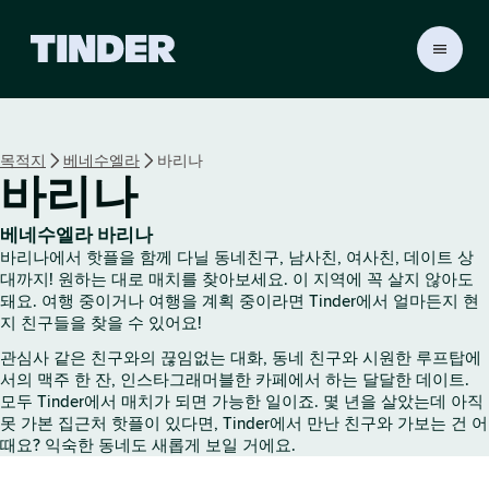
T
i
n
d
e
목적지
베네수엘라
바리나
r
바리나
홈
베네수엘라 바리나
바리나에서 핫플을 함께 다닐 동네친구, 남사친, 여사친, 데이트 상
대까지! 원하는 대로 매치를 찾아보세요. 이 지역에 꼭 살지 않아도
돼요. 여행 중이거나 여행을 계획 중이라면 Tinder에서 얼마든지 현
지 친구들을 찾을 수 있어요!
관심사 같은 친구와의 끊임없는 대화, 동네 친구와 시원한 루프탑에
서의 맥주 한 잔, 인스타그래머블한 카페에서 하는 달달한 데이트.
모두 Tinder에서 매치가 되면 가능한 일이죠. 몇 년을 살았는데 아직
못 가본 집근처 핫플이 있다면, Tinder에서 만난 친구와 가보는 건 어
때요? 익숙한 동네도 새롭게 보일 거에요.