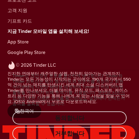
고객 지원
기프트 카드
지금 Tinder 모바일 앱을 설치해 보세요!
App Store
Google Play Store
© 2026 Tinder LLC
진지한 연애부터 캐주얼한 설렘, 천천히 알아가는 관계까지.
Tinder는 개인정보 보호를 중요하게 생각합니다. Tinder와
Tinder는 모든 가능성이 시작되는 곳이에요. 190개 국가에서 550
Tinder 파트너는 당사 웹사이트의 방문자를 측정하고 회원
억 건이 넘는 매치를 탄생시킨 세계 최대 소셜 디스커버리 앱
여러분에게 다양한 혜택을 제공하며 Tinder의 자체 마케팅
Tinder를 만나보세요. 더블 데이트, 뮤직 모드, 패스포트, 케미스
활동을 개선하기 위해 추적기를 사용합니다.
쿠키와 서비스
트리 등 다양한 기능을 통해 나에게 꼭 맞는 사람을 찾을 수 있어
업체에 대한 자세한 정보를 확인하세요.
설정에서 언제든지
요. iOS와 Android에서 무료로 다운로드하세요.
동의를 철회할 수 있습니다.
한국어
동의합니다
거부합니다