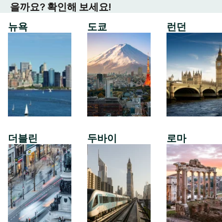
을까요? 확인해 보세요!
뉴욕
도쿄
런던
더블린
두바이
로마