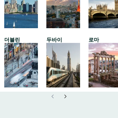
더블린
두바이
로마