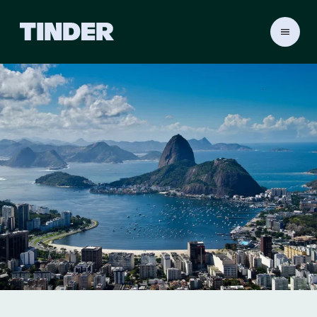
T
i
n
d
e
r
홈