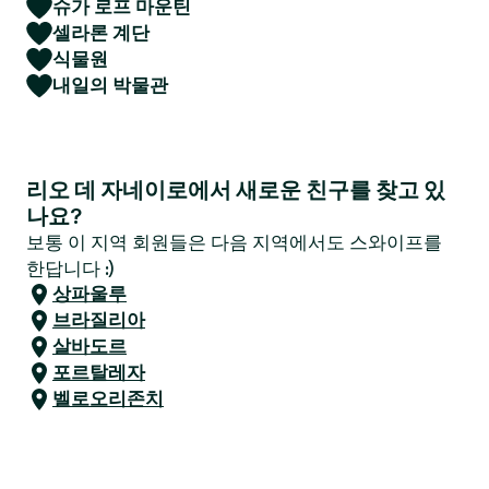
슈가 로프 마운틴
셀라론 계단
식물원
내일의 박물관
리오 데 자네이로에서 새로운 친구를 찾고 있
나요?
보통 이 지역 회원들은 다음 지역에서도 스와이프를
한답니다 :)
상파울루
브라질리아
살바도르
포르탈레자
벨로오리존치