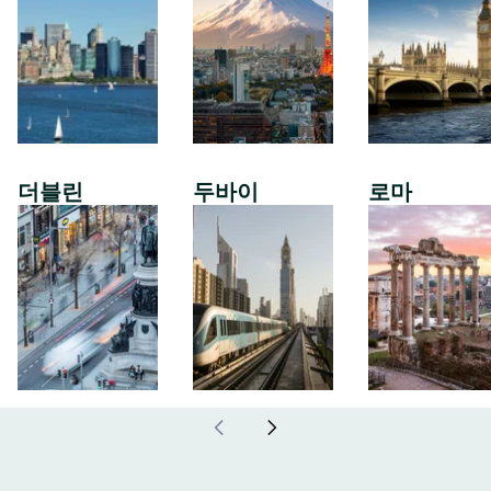
더블린
두바이
로마