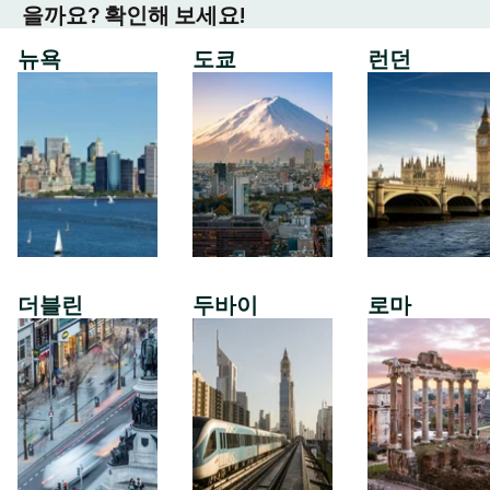
을까요? 확인해 보세요!
뉴욕
도쿄
런던
더블린
두바이
로마