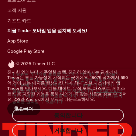
고객 지원
기프트 카드
지금 Tinder 모바일 앱을 설치해 보세요!
App Store
Google Play Store
© 2026 Tinder LLC
진지한 연애부터 캐주얼한 설렘, 천천히 알아가는 관계까지.
Tinder는 개인정보 보호를 중요하게 생각합니다. Tinder와
Tinder는 모든 가능성이 시작되는 곳이에요. 190개 국가에서 550
Tinder 파트너는 당사 웹사이트의 방문자를 측정하고 회원
억 건이 넘는 매치를 탄생시킨 세계 최대 소셜 디스커버리 앱
여러분에게 다양한 혜택을 제공하며 Tinder의 자체 마케팅
Tinder를 만나보세요. 더블 데이트, 뮤직 모드, 패스포트, 케미스
활동을 개선하기 위해 추적기를 사용합니다.
쿠키와 서비스
트리 등 다양한 기능을 통해 나에게 꼭 맞는 사람을 찾을 수 있어
업체에 대한 자세한 정보를 확인하세요.
설정에서 언제든지
요. iOS와 Android에서 무료로 다운로드하세요.
동의를 철회할 수 있습니다.
한국어
동의합니다
거부합니다