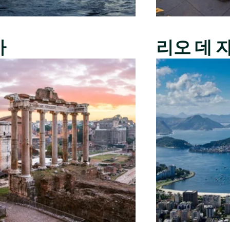
마
리오 데 