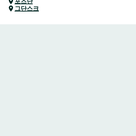
포즈난
그단스크