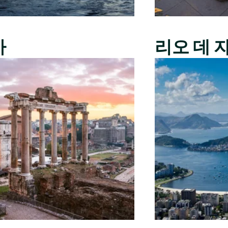
마
리오 데 