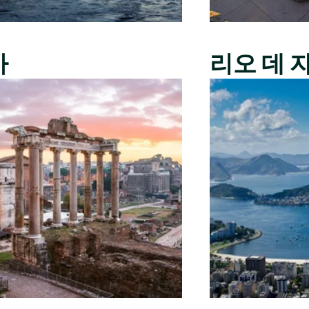
마
리오 데 