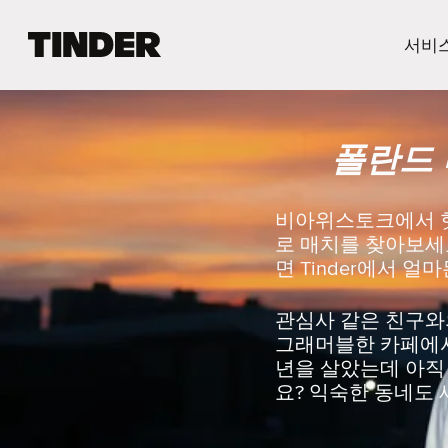
T
서비
i
n
d
e
폴란드
r
홈
비아위스토크에서 핫
로 매치를 찾아보세요
면 Tinder에서 
관심사 같은 친구와
그래머블한 카페에서 
년을 살았는데 아직 
요? 익숙한 동네도 