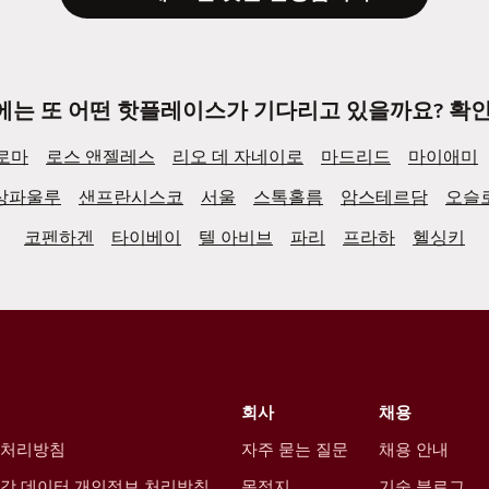
에는 또 어떤 핫플레이스가 기다리고 있을까요? 확인
로마
로스 앤젤레스
리오 데 자네이로
마드리드
마이애미
상파울루
샌프란시스코
서울
스톡홀름
암스테르담
오슬
코펜하겐
타이베이
텔 아비브
파리
프라하
헬싱키
회사
채용
 처리방침
자주 묻는 질문
채용 안내
강 데이터 개인정보 처리방침
목적지
기술 블로그