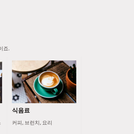
이죠.
식음료
스
커피, 브런치, 요리