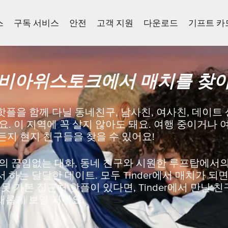
스
구독 서비스
안전
고객 지원
다운로드
기프트 카
 비아위스토크에서 매치를 찾아
플을 함께 다닐 동네친구, 남사친, 여사친, 데이트 
. 이 지역에 꼭 살지 않아도 돼요. 여행 중이거나 
얼마든지 현지 친구들을 찾을 수 있어요!
의 끊임없는 대화, 동네 친구와 시원한 루프탑에서의 
하는 달달한 데이트. 모두 Tinder에서 매치가 되면
못 가본 집근처 핫플이 있다면, Tinder에서 만난 
새롭게 보일 거에요.