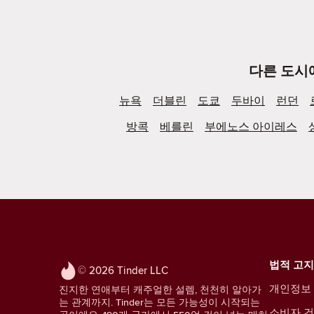
다른 도시
뉴욕
더블린
도쿄
두바이
런던
방콕
베를린
부에노스 아이레스
법적 고지
© 2026 Tinder LLC
개인정보
진지한 연애부터 캐주얼한 설렘, 천천히 알아가
는 관계까지. Tinder는 모든 가능성이 시작되는
소비자 건