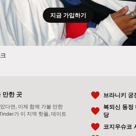
지금 가입하기
크
 만한 곳
브라니키 궁
복되신 동정
찾았다면, 이제 함께 가볼 만한
nder가 이 지역 핫플, 데이트
당
코지우슈코 