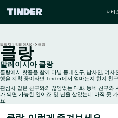
T
서비
i
n
d
e
r
홈
목적지
말레이시아
클랑
클랑
말레이시아 클랑
클랑에서 핫플을 함께 다닐 동네친구, 남사친, 여사친
행을 계획 중이라면 Tinder에서 얼마든지 현지 친
관심사 같은 친구와의 끊임없는 대화, 동네 친구와 시
가 되면 가능한 일이죠. 몇 년을 살았는데 아직 못 
요.
클랑, 이렇게 즐겨보세요