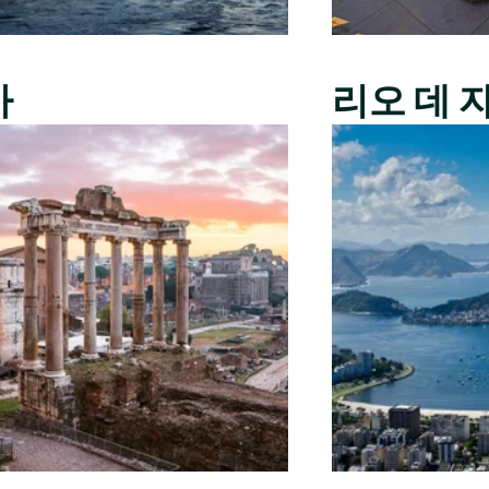
마
리오 데 