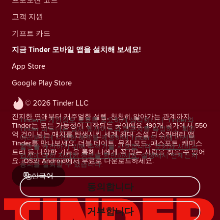
고객 지원
기프트 카드
지금 Tinder 모바일 앱을 설치해 보세요!
App Store
Google Play Store
© 2026 Tinder LLC
진지한 연애부터 캐주얼한 설렘, 천천히 알아가는 관계까지.
Tinder는 개인정보 보호를 중요하게 생각합니다. Tinder와
Tinder는 모든 가능성이 시작되는 곳이에요. 190개 국가에서 550
Tinder 파트너는 당사 웹사이트의 방문자를 측정하고 회원
억 건이 넘는 매치를 탄생시킨 세계 최대 소셜 디스커버리 앱
여러분에게 다양한 혜택을 제공하며 Tinder의 자체 마케팅
Tinder를 만나보세요. 더블 데이트, 뮤직 모드, 패스포트, 케미스
활동을 개선하기 위해 추적기를 사용합니다.
쿠키와 서비스
트리 등 다양한 기능을 통해 나에게 꼭 맞는 사람을 찾을 수 있어
업체에 대한 자세한 정보를 확인하세요.
설정에서 언제든지
요. iOS와 Android에서 무료로 다운로드하세요.
동의를 철회할 수 있습니다.
한국어
동의합니다
거부합니다