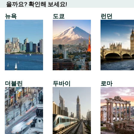
을까요? 확인해 보세요!
뉴욕
도쿄
런던
더블린
두바이
로마