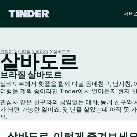
T
서비
i
n
d
e
r
홈
목적지
브라질
바이아
살바도르
살바도르
브라질 살바도르
살바도르에서 핫플을 함께 다닐 동네친구, 남사친, 여
여행을 계획 중이라면 Tinder에서 얼마든지 현지 
관심사 같은 친구와의 끊임없는 대화, 동네 친구와 시
가 되면 가능한 일이죠. 몇 년을 살았는데 아직 못 
요.
살바도르, 이렇게 즐겨보세