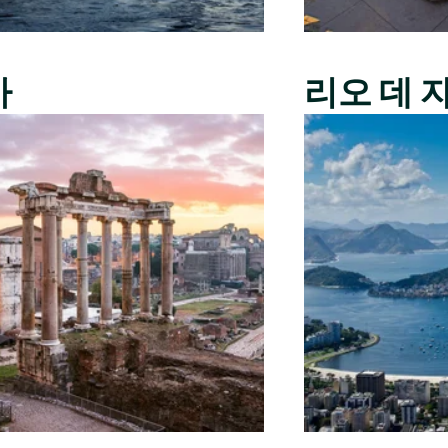
마
리오 데 