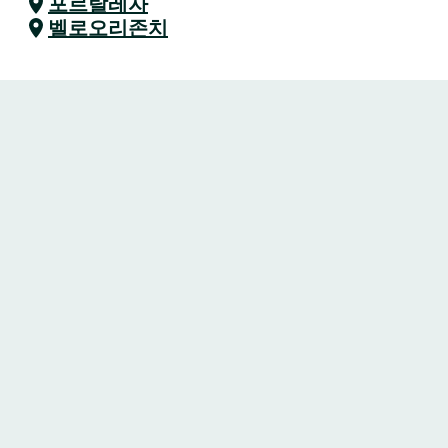
포르탈레자
벨로오리존치