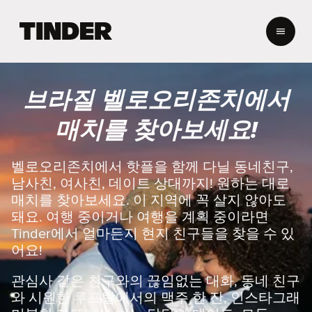
T
i
n
d
e
브라질 벨로오리존치에서
r
홈
매치를 찾아보세요!
벨로오리존치에서 핫플을 함께 다닐 동네친구,
남사친, 여사친, 데이트 상대까지! 원하는 대로
매치를 찾아보세요. 이 지역에 꼭 살지 않아도
돼요. 여행 중이거나 여행을 계획 중이라면
Tinder에서 얼마든지 현지 친구들을 찾을 수 있
어요!
관심사 같은 친구와의 끊임없는 대화, 동네 친구
와 시원한 루프탑에서의 맥주 한 잔, 인스타그래