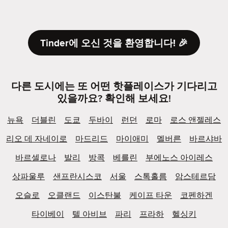
Tinder에 오신 것을 환영합니다! 🎉
다른 도시에는 또 어떤 핫플레이스가 기다리고
있을까요? 확인해 보세요!
뉴욕
더블린
도쿄
두바이
런던
로마
로스 앤젤레스
리오 데 자네이로
마드리드
마이애미
멜버른
바르샤바
바르셀로나
발리
방콕
베를린
부에노스 아이레스
상파울루
샌프란시스코
서울
스톡홀름
암스테르담
오슬로
오클랜드
이스탄불
케이프 타운
코펜하겐
타이베이
텔 아비브
파리
프라하
헬싱키