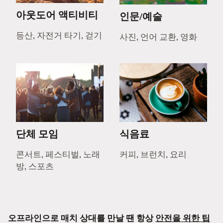
아웃도어 액티비티
인문/예술
등산, 자전거 타기, 걷기
사진, 언어 교환, 영화
단체 모임
식음료
콘서트, 페스티벌, 노래
커피, 브런치, 요리
방, 스포츠
오프라인으로 매치 상대를 만날 땐 항상
안전을 위한 팁