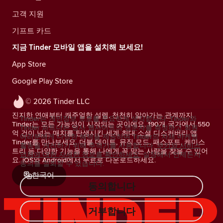
고객 지원
기프트 카드
지금 Tinder 모바일 앱을 설치해 보세요!
App Store
Google Play Store
© 2026 Tinder LLC
진지한 연애부터 캐주얼한 설렘, 천천히 알아가는 관계까지.
Tinder는 개인정보 보호를 중요하게 생각합니다. Tinder와
Tinder는 모든 가능성이 시작되는 곳이에요. 190개 국가에서 550
Tinder 파트너는 당사 웹사이트의 방문자를 측정하고 회원
억 건이 넘는 매치를 탄생시킨 세계 최대 소셜 디스커버리 앱
여러분에게 다양한 혜택을 제공하며 Tinder의 자체 마케팅
Tinder를 만나보세요. 더블 데이트, 뮤직 모드, 패스포트, 케미스
활동을 개선하기 위해 추적기를 사용합니다.
쿠키와 서비스
트리 등 다양한 기능을 통해 나에게 꼭 맞는 사람을 찾을 수 있어
업체에 대한 자세한 정보를 확인하세요.
설정에서 언제든지
요. iOS와 Android에서 무료로 다운로드하세요.
동의를 철회할 수 있습니다.
한국어
동의합니다
거부합니다