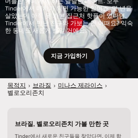
머블한 카페에서 하는 달달한 데이트. 모두
Tinder에서 매치가 되면 가능한 일이죠. 몇 년을
살았는데 아직 못 가본 집근처 핫플이 있다면,
Tinder에서 만난 친구와 가보는 건 어때요? 익숙
한 동네도 새롭게 보일 거에요.
지금 가입하기
목적지
›
브라질
›
미나스 제라이스
›
벨로오리존치
브라질, 벨로오리존치 가볼 만한 곳
Tinder에서 새로운 친구들을 찾았다면, 이제 함