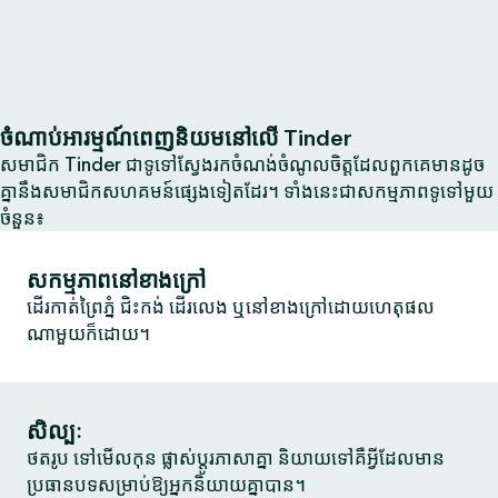
ចំណាប់អារម្មណ៍ពេញនិយមនៅលើ Tinder
សមាជិក Tinder ជាទូទៅស្វែងរកចំណង់ចំណូលចិត្តដែលពួកគេមានដូច
គ្នានឹងសមាជិកសហគមន៍ផ្សេងទៀតដែរ។ ទាំងនេះជាសកម្មភាពទូទៅមួយ
ចំនួន៖
សកម្មភាពនៅខាងក្រៅ
ដើរកាត់ព្រៃភ្នំ ជិះកង់ ដើរលេង ឬនៅខាងក្រៅដោយហេតុផល
ណាមួយក៏ដោយ។
សិល្បៈ
ថតរូប ទៅមើលកុន ផ្លាស់ប្តូរភាសាគ្នា និយាយទៅគឺអ្វីដែលមាន
ប្រធានបទសម្រាប់ឱ្យអ្នកនិយាយគ្នាបាន។