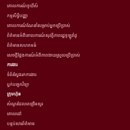
គោលការណ៍ខូឃីស៍
កម្មសិទ្ធិបញ្ញា
គោលការណ៍ណែនាំសម្រាប់អ្នកប្រើប្រាស់
ព័ត៌មានអំពីគោលការណ៍សុវត្ថិភាពរដ្ឋខូឡូរ៉ាដូ
ព័ត៌មានសហគមន៍
សេចក្តីថ្លែងការណ៍អំពីភាពងាយស្រួលប្រើប្រាស់
ការងារ
ទំព័រស្វែងរកការងារ
ប្លក់បច្ចេកវិទ្យា
ក្រុមហ៊ុន
សំណួរដែលគេច្រើនសួរ
គោលដៅ
បន្ទប់សារព័ត៌មាន