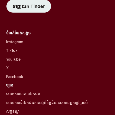
ទាញយក Tinder
ទំនាក់ទំនងសង្គម
Instagram
TikTok
YouTube
X
Facebook
ច្បាប់
គោលការណ៍ភាពឯកជន
គោលការណ៍ឯកជនភាពស្ដីពីទិន្នន័យសុខភាពអ្នកប្រើប្រាស់
លក្ខខណ្ឌ