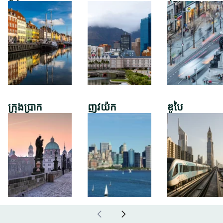
ក្រុងប្រាក
ញូវយ៉ក
ឌូបៃ