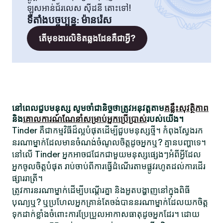
ឡូសអាន់ជ័រលេស ស៊ីដនី តោះទៅ!
ទីតាំងបច្ចុប្បន្ន
:
ម៉ានរ៉េស
តើមុខងារលិខិតឆ្លងដែនគឺជាអ្វី?
នៅពេលជួបមនុស្ស សូមចាំជានិច្ចថាត្រូវអនុវត្តតាម
គន្លឹះសុវត្ថិភាព
និង
គោលការណ៍ណែនាំសម្រាប់អ្នកប្រើប្រាស់
របស់យើង។
Tinder គឺជាកម្មវិធីដ៏ល្អបំផុតដើម្បីជួបមនុស្សថ្មី។ កំពុងស្វែងរក
នរណាម្នាក់ដែលមានចំណង់ចំណូលចិត្តដូចអ្នកឬ? គ្មានបញ្ហាទេ។
នៅលើ Tinder អ្នកអាចជជែកជាមួយមនុស្សផ្សេងៗអំពីអ្វីដែល
អ្នកចូលចិត្តបំផុត រាប់ចាប់ពីការធ្វើដំណើរតាមផ្លូវរហូតដល់ការដើរ
ផ្សាររាត្រី។
ត្រូវការនរណាម្នាក់ដើម្បីបណ្តើរគ្នា និងអួតបង្ហាញនៅក្នុងពិធី
បុណ្យឬ? ឬប្រហែលអ្នកគ្រាន់តែចង់បាននរណាម្នាក់ដែលយកចិត្ត
ទុកដាក់ខ្លាំងចំពោះការប្រែប្រួលអាកាសធាតុដូចអ្នកដែរ។ ដោយ