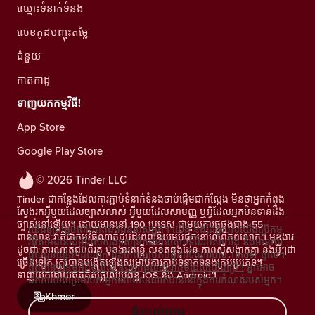
ឈ្មោះទំនាក់ទំនង
លេខកូដបញ្ចុះតម្លៃ
ជំនួយ
កាតកាដូ
ទាញយកកម្មវិធី!
App Store
Google Play Store
© 2026 Tinder LLC
Tinder ជាកន្លែងដែលការភ្ជាប់ទំនាក់ទំនងចាប់ផ្តើមជាក់ស្តែង មិនថាអ្នកកំពុង
ស្វែងរកអ្វីមួយដែលច្បាស់លាស់ អ្វីមួយដែលសាមញ្ញ ឬអ្វីដែលអ្នកមិនទាន់ដឹង
ច្បាស់នៅឡើយ។ ដោយមាននៅ 190 ប្រទេស ជាមួយការផ្គូផ្គងជាង 55
យើងឲ្យតម្លៃចំពោះភាពឯកជនរបស់អ្នក។ យើង និងដៃគូរបស់យើងប្រើកម្ម
ពាន់លាន វាគឺជាកម្មវិធីណាត់ជួបដ៏ពេញនិយមបំផុតនៅលើពិភពលោក។ មុខងារ
វិធីតាមដានដើម្បីវាស់ស្ទង់ទស្សនិកជននៃគេហទំព័ររបស់យើង និងមានការ
ដូចជា ការណាត់ជួបពីរគូ មុខងារតន្រ្តី លិខិតឆ្លងដែន ភាពស៊ីសង្វាក់គ្នា និងអ្វីៗជា
ផ្តល់ជូនផ្សេងៗដល់អ្នក និងកែលម្អប្រតិបត្តិការទីផ្សាររបស់ Tinder ផ្ទាល់។
ច្រើនទៀត ត្រូវបានបង្កើតឡើងសម្រាប់ការភ្ជាប់ទំនាក់ទំនងគ្រប់ប្រភេទ។
ព័ត៌មានបន្ថែមអំពីខូឃីស៍ និងអ្នកផ្តល់សេវាកម្មដែលយើងប្រើ។
អ្នកអាច
ទាញយកដោយឥតគិតថ្លៃលើប្រព័ន្ធ iOS និង Android។
ដកការយល់ព្រមរបស់អ្នកនៅពេលណាក៏បាននៅក្នុងការកំណត់របស់អ្នក។
Khmer
ខ្ញុំយល់ព្រម