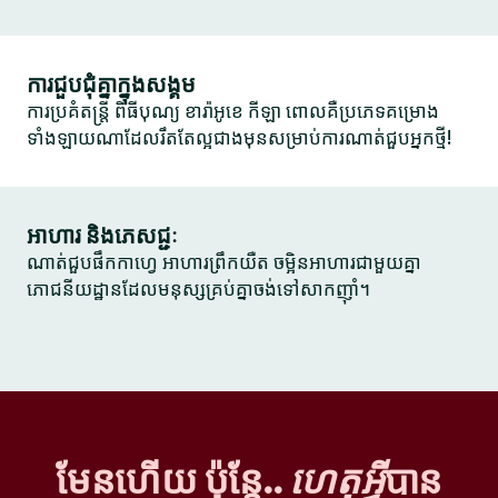
ការជួបជុំគ្នាក្នុងសង្គម
ការប្រគំតន្ត្រី ពិធីបុណ្យ ខារ៉ាអូខេ កីឡា ពោលគឺប្រភេទគម្រោង
ទាំងឡាយណាដែលរឹតតែល្អជាងមុនសម្រាប់ការណាត់ជួបអ្នកថ្មី!
អាហារ និងភេសជ្ជៈ
ណាត់ជួបផឹកកាហ្វេ អាហារព្រឹកយឺត ចម្អិនអាហារជាមួយគ្នា
ភោជនីយដ្ឋានដែលមនុស្សគ្រប់គ្នាចង់ទៅសាកញ៉ាំ។
មែនហើយ ប៉ុន្តែ..
ហេតុអ្វី
បាន