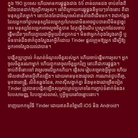
ក្នុង 190 ប្រទេស ហើយមានការផ្គូផ្គងជាង 55 ពាន់លានដង ចាប់តាំងពី
យើងបានដាក់ឱ្យប្រើការអូស។ នៅពីក្រោយការផ្គូផ្គងនីមួយៗទាំងនោះ គឺជា
មនុស្សពិតម្នាក់។ នោះតែងតែជាចំណុចសំខាន់តាំងពីដើមមក។ វាជាកន្លែង
ដែលអ្នកទៅជួបមនុស្សដែលអ្នកប្រហែលជាមិនអាចជួបបានបើមិនដូច្នេះ
ទេ៖ មនុស្សដែលអ្នកអាចលួចចិត្តបាន ដៃគូធ្វើដំណើរ ឬស្នេហាដែលចាប់
ផ្តើមយឺតៗហើយក្លាយជាអ្វីមួយពិតប្រាកដ។ មិនថាអ្នកកំពុងស្វែងរកអ្វី ឬ
មិនទាន់ដឹងថាកំពុងស្វែងរកអ្វីក៏ដោយ Tinder ផ្តល់ក្រុមឱ្យអ្នក ដើម្បីឱ្យ
អ្នកអាចស្វែងយល់វាបាន។
បង្កើតប្រូហ្វាល់ កំណត់ចំណូលចិត្តរបស់អ្នក ហើយចាប់ផ្តើមការអូស។ អ្នក
ចូលចិត្តនរណាម្នាក់ ហើយពួកគេចូលចិត្តអ្នកវិញ នោះគឺជាការផ្គូផ្គង។
ចាប់ពីទីនោះទៅ វាស្រេចលើអ្នកហើយ។ ផ្ញើសារ រៀបគម្រោងអ្វីមួយ ហើយ
មើលថាតើមានអ្វីកើតឡើង។ ដោយមានមុខងារដូចជា ការណាត់ជួបពីរគូ,
មុខងារតន្រ្តី, លិខិតឆ្លងដែន, ភាពស៊ីសង្វាក់គ្នា និងមុខងារជាច្រើនទៀត
Tinder ត្រូវបានបង្កើតឡើងសម្រាប់គ្រប់ប្រភេទនៃការភ្ជាប់ទំនាក់ទំនង៖
បែបសាមញ្ញ, បែបច្បាស់លាស់, ឬអ្វីមួយនៅចន្លោះនោះ។
ទាញយកកម្មវិធី Tinder ដោយឥតគិតថ្លៃលើ iOS និង Android។