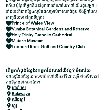
ហើយ ប៉ុន្តែតើអ្នកនឹងនាំពួកគេទៅណាដែរ? ចាំយើងជួយអ្នក។
ទាំងនេះគឺជាកន្លែងល្អបំផុតសម្រាប់ការណាត់ជួប និងអ្វីៗដែល
ពេញនិយមនៅក្នុងទីក្រុង៖
Prince of Wales View
Vumba Botanical Gardens and Reserve
Holy Trinity Catholic Cathedral
Mutare Museum
Leopard Rock Golf and Country Club
តើអ្នកកំពុងស្វែងរកអ្នកដែលនៅលីវឬ? ម៉ានរ៉េស
មនុស្សដែលស្វែងរកសមាជិកនៅលីវនៅទីនោះច្រើនតែមើលនៅ
ក្នុងទីក្រុងទាំងនេះដែរ។
ហារ៉ារេស
Bulawayo
ឈីងហ្គូវី
ហ្គូរូ