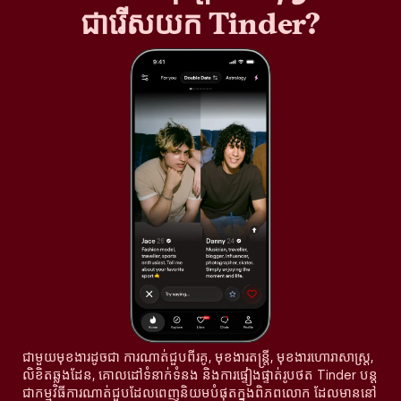
ជារើសយក Tinder?
ជាមួយមុខងារដូចជា ការណាត់ជួបពីរគូ, មុខងារតន្រ្តី, មុខងារហោរាសាស្ត្រ,
លិខិតឆ្លងដែន, គោលដៅទំនាក់ទំនង និងការផ្ទៀងផ្ទាត់រូបថត Tinder បន្ត
ជាកម្មវិធីការណាត់ជួបដែលពេញនិយមបំផុតក្នុងពិភពលោក ដែលមាននៅ