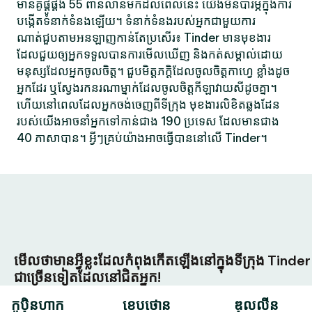
មានគូផ្គូផ្គង 55 ពាន់លានមកដល់ពេលនេះ យើងមិនបារម្ភក្នុងការ
បង្កើតទំនាក់ទំនងឡើយ។ ទំនាក់ទំនងរបស់អ្នកជាមួយការ
ណាត់ជួបតាមអនឡាញកាន់តែប្រសើរ៖ Tinder មានមុខងារ
ដែលជួយឲ្យអ្នកទទួលបានការមើលឃើញ និងកត់សម្គាល់ដោយ
មនុស្សដែលអ្នកចូលចិត្ត។ ជួបមិត្តភក្តិដែលចូលចិត្តកាហ្វេ ខ្លាំងដូច
អ្នកដែរ ឬស្វែងរកនរណាម្នាក់ដែលចូលចិត្តកីឡាវាយសីដូចគ្នា។
ហើយនៅពេលដែលអ្នកចង់ចេញពីទីក្រុង មុខងារលិខិតឆ្លងដែន
របស់យើងអាចនាំអ្នកទៅកាន់ជាង 190 ប្រទេស ដែលមានជាង
40 ភាសាបាន។ អ្វីៗគ្រប់យ៉ាងអាចធ្វើបាននៅលើ Tinder។
មើលថាមានអ្វីខ្លះដែលកំពុងកើតឡើងនៅក្នុងទីក្រុង Tinder
ជាច្រើនទៀតដែលនៅជិតអ្នក!
កូប៉ិនហាក
ខេបថោន
ឌុលលីន