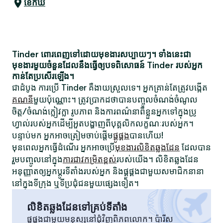
ខេកឃី
Tinder ពោរពេញទៅដោយមុខងារសប្បាយៗ។ ទាំងនេះជា
មុខងារមួយចំនួនដែលនឹងធ្វើឲ្យបទពិសោធន៍ Tinder របស់អ្នក
កាន់តែប្រសើរឡើង។
ជាដំបូង ការប្រើ Tinder គឺងាយស្រួលទេ។ អ្នកគ្រាន់តែត្រូវបង្កើត
គណនី
មួយប៉ុណ្ណោះ។ ត្រូវប្រាកដថាបានបញ្ចូលចំណង់ចំណូល
ចិត្ត/ចំណង់ក្លៀវក្លា រូបភាព និងការពណ៌នាពីខ្លួនអ្នកទៅក្នុងប្រូ
ហ្វាល់របស់អ្នកដើម្បីអួតបង្ហាញពីបុគ្គលិកលក្ខណៈរបស់អ្នក។
បន្ទាប់មក អ្នកអាចត្រៀមចាប់ផ្តើម
ផ្គូផ្គង
បានហើយ!
មុនពេលអ្នកធ្វើដំណើរ អ្នកអាចប្រើ
មុខងារលិខិតឆ្លងដែន
ដែលបាន
រួមបញ្ចូលនៅក្នុង
ការជាវកម្រិតខ្ពស់
របស់យើង។ លិខិតឆ្លងដែន
អនុញ្ញាតឲ្យអ្នកប្តូរទីតាំងរបស់អ្នក និងផ្គូផ្គងជាមួយសមាជិកនានា
នៅក្នុងទីក្រុង ឬទីប្រជុំជនមួយផ្សេងទៀត។
លិខិតឆ្លងដែនទៅគ្រប់ទីតាំង
ផ្គូផ្គងជាមួយមនុស្សនៅជុំវិញពិភពលោក។ ប៉ារីស