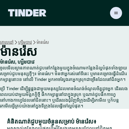
ទំ
ព័
រ
ដើ
ម
គោលដៅ
ហ្សីមបាវេ
ម៉ានរ៉េស
T
ម៉ានរ៉េស
i
n
d
ម៉ានរ៉េស, ហ្សីមបាវេ
e
ចូលមើលស្ថានភាពណាត់ជួបនៅកន្លែងមួយក្នុងចំណោមកន្លែងដ៏ល្អបំផុតទាំងឡាយ
r
សម្រាប់ជួបមនុស្សថ្មីៗ៖ ម៉ានរ៉េស។ មិនថាអ្នករស់នៅទីនេះ ឬមានគម្រោងធ្វើដំណើរ
កម្សាន្តនោះទេ នៅលើ Tinder អ្នកអាចស្វែងរកអ្នកស្រុកជាច្រើនដែលនៅជិតអ្នក។
ប្រើ Tinder ដើម្បីផ្គូផ្គងជាមួយមនុស្សដែលមានចំណង់ចំណូលចិត្តដូចអ្នក ដើរលេង
ពេលយប់ជាមួយមិត្តភក្តិថ្មី ផឹកកម្សាន្តនៅបាក្នុងស្រុក ឬណាត់ជួបផឹកកាហ្វេ
នៅហាងកាហ្វេដែលនៅជិតនោះ។ ឬដើរលេងជុំវិញទីក្រុងដើម្បីរកមើល ឬក៏បន្ត
រកមើលអ្វីគ្រប់យ៉ាងនៅក្នុងទីក្រុងដែលធ្វើទៅល្អបំផុត។
គំនិតណាត់ជួបមួយចំនួនសម្រាប់ ម៉ានរ៉េស៖
អ្នកស្គាល់កន្លែងល្អបំផុតដើម្បីស្វែងរកមនុស្សដែលនៅជិតអ្នក