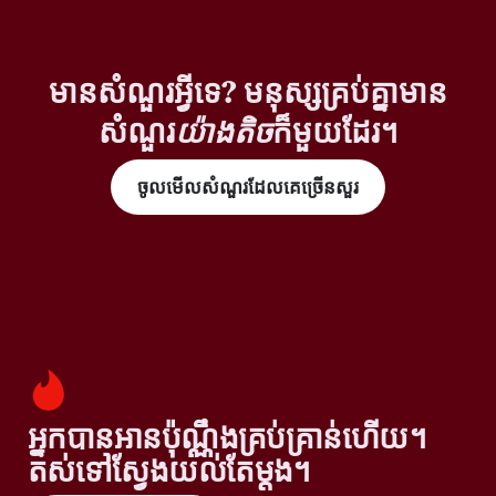
មានសំណួរអ្វីទេ? មនុស្សគ្រប់គ្នាមាន
សំណួរ
យ៉ាងតិច
ក៏មួយដែរ។
ចូលមើលសំណួរដែលគេច្រើនសួរ
អ្នកបានអានប៉ុណ្ណឹងគ្រប់គ្រាន់ហើយ។
តស់ទៅស្វែងយល់តែម្តង។