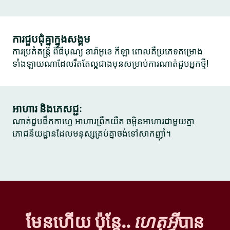
ការជួបជុំគ្នាក្នុងសង្គម
ការប្រគំតន្ត្រី ពិធីបុណ្យ ខារ៉ាអូខេ កីឡា ពោលគឺប្រភេទគម្រោង
ទាំងឡាយណាដែលរឹតតែល្អជាងមុនសម្រាប់ការណាត់ជួបអ្នកថ្មី!
អាហារ និងភេសជ្ជៈ
ណាត់ជួបផឹកកាហ្វេ អាហារព្រឹកយឺត ចម្អិនអាហារជាមួយគ្នា
ភោជនីយដ្ឋានដែលមនុស្សគ្រប់គ្នាចង់ទៅសាកញ៉ាំ។
មែនហើយ ប៉ុន្តែ..
ហេតុអ្វី
បាន