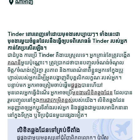
ណាំអាញ
Tinder ពោរពេញទៅដោយមុខងារសប្បាយៗ។ ទាំងនេះជា
មុខងារមួយចំនួនដែលនឹងធ្វើឲ្យបទពិសោធន៍ Tinder របស់អ្នក
កាន់តែប្រសើរឡើង។
ជាដំបូង ការប្រើ Tinder គឺងាយស្រួលទេ។ អ្នកគ្រាន់តែត្រូវបង្កើត
គណនី
មួយប៉ុណ្ណោះ។ ត្រូវប្រាកដថាបានបញ្ចូលចំណង់ចំណូល
ចិត្ត/ចំណង់ក្លៀវក្លា រូបភាព និងការពណ៌នាពីខ្លួនអ្នកទៅក្នុងប្រូ
ហ្វាល់របស់អ្នកដើម្បីអួតបង្ហាញពីបុគ្គលិកលក្ខណៈរបស់អ្នក។
បន្ទាប់មក អ្នកអាចត្រៀមចាប់ផ្តើម
ផ្គូផ្គង
បានហើយ!
មុនពេលអ្នកធ្វើដំណើរ អ្នកអាចប្រើ
មុខងារលិខិតឆ្លងដែន
ដែលបាន
រួមបញ្ចូលនៅក្នុង
ការជាវកម្រិតខ្ពស់
របស់យើង។ លិខិតឆ្លងដែន
អនុញ្ញាតឲ្យអ្នកប្តូរទីតាំងរបស់អ្នក និងផ្គូផ្គងជាមួយសមាជិកនានា
នៅក្នុងទីក្រុង ឬទីប្រជុំជនមួយផ្សេងទៀត។
លិខិតឆ្លងដែនទៅគ្រប់ទីតាំង
ផ្គូផ្គងជាមួយមនុស្សនៅជុំវិញពិភពលោក។ ប៉ារីស