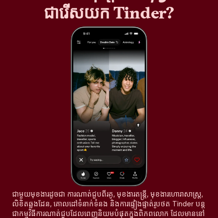
ជារើសយក Tinder?
ជាមួយមុខងារដូចជា ការណាត់ជួបពីរគូ, មុខងារតន្រ្តី, មុខងារហោរាសាស្ត្រ,
លិខិតឆ្លងដែន, គោលដៅទំនាក់ទំនង និងការផ្ទៀងផ្ទាត់រូបថត Tinder បន្ត
ជាកម្មវិធីការណាត់ជួបដែលពេញនិយមបំផុតក្នុងពិភពលោក ដែលមាននៅ