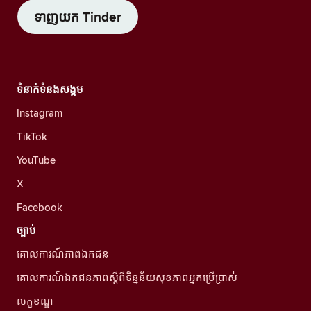
ទាញយក Tinder
ទំនាក់ទំនងសង្គម
Instagram
TikTok
YouTube
X
Facebook
ច្បាប់
គោលការណ៍ភាពឯកជន
គោលការណ៍ឯកជនភាពស្ដីពីទិន្នន័យសុខភាពអ្នកប្រើប្រាស់
លក្ខខណ្ឌ