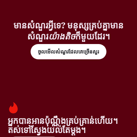
មានសំណួរអ្វីទេ? មនុស្សគ្រប់គ្នាមាន
សំណួរ
យ៉ាងតិច
ក៏មួយដែរ។
ចូលមើលសំណួរដែលគេច្រើនសួរ
អ្នកបានអានប៉ុណ្ណឹងគ្រប់គ្រាន់ហើយ។
តស់ទៅស្វែងយល់តែម្តង។