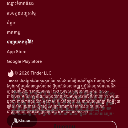
ឈ្មោះទំនាក់ទំនង
លេខកូដបញ្ចុះតម្លៃ
ជំនួយ
កាតកាដូ
ទាញយកកម្មវិធី!
App Store
Google Play Store
© 2026 Tinder LLC
Tinder ជាកន្លែងដែលការភ្ជាប់ទំនាក់ទំនងចាប់ផ្តើមជាក់ស្តែង មិនថាអ្នកកំពុង
ស្វែងរកអ្វីមួយដែលច្បាស់លាស់ អ្វីមួយដែលសាមញ្ញ ឬអ្វីដែលអ្នកមិនទាន់ដឹង
ច្បាស់នៅឡើយ។ ដោយមាននៅ 190 ប្រទេស ជាមួយការផ្គូផ្គងជាង 55
យើងឲ្យតម្លៃចំពោះភាពឯកជនរបស់អ្នក។ យើង និងដៃគូរបស់យើងប្រើកម្ម
ពាន់លាន វាគឺជាកម្មវិធីណាត់ជួបដ៏ពេញនិយមបំផុតនៅលើពិភពលោក។ មុខងារ
វិធីតាមដានដើម្បីវាស់ស្ទង់ទស្សនិកជននៃគេហទំព័ររបស់យើង និងមានការ
ដូចជា ការណាត់ជួបពីរគូ មុខងារតន្រ្តី លិខិតឆ្លងដែន ភាពស៊ីសង្វាក់គ្នា និងអ្វីៗជា
ផ្តល់ជូនផ្សេងៗដល់អ្នក និងកែលម្អប្រតិបត្តិការទីផ្សាររបស់ Tinder ផ្ទាល់។
ច្រើនទៀត ត្រូវបានបង្កើតឡើងសម្រាប់ការភ្ជាប់ទំនាក់ទំនងគ្រប់ប្រភេទ។
ព័ត៌មានបន្ថែមអំពីខូឃីស៍ និងអ្នកផ្តល់សេវាកម្មដែលយើងប្រើ។
អ្នកអាច
ទាញយកដោយឥតគិតថ្លៃលើប្រព័ន្ធ iOS និង Android។
ដកការយល់ព្រមរបស់អ្នកនៅពេលណាក៏បាននៅក្នុងការកំណត់របស់អ្នក។
Khmer
ខ្ញុំយល់ព្រម