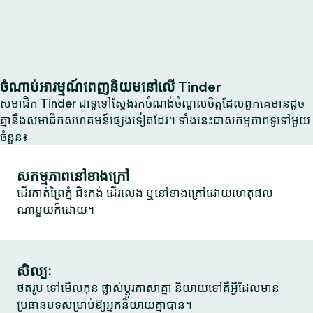
ចំណាប់អារម្មណ៍ពេញនិយមនៅលើ Tinder
សមាជិក Tinder ជាទូទៅស្វែងរកចំណង់ចំណូលចិត្តដែលពួកគេមានដូច
គ្នានឹងសមាជិកសហគមន៍ផ្សេងទៀតដែរ។ ទាំងនេះជាសកម្មភាពទូទៅមួយ
ចំនួន៖
សកម្មភាពនៅខាងក្រៅ
ដើរកាត់ព្រៃភ្នំ ជិះកង់ ដើរលេង ឬនៅខាងក្រៅដោយហេតុផល
ណាមួយក៏ដោយ។
សិល្បៈ
ថតរូប ទៅមើលកុន ផ្លាស់ប្តូរភាសាគ្នា និយាយទៅគឺអ្វីដែលមាន
ប្រធានបទសម្រាប់ឱ្យអ្នកនិយាយគ្នាបាន។