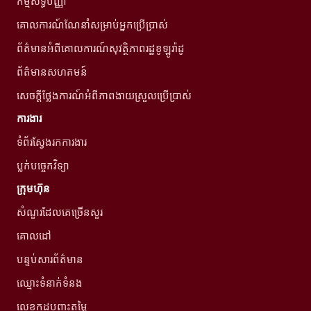
កម្មសិទ្ធិបញ្ញា
គោលការណ៍ណែនាំសម្រាប់អ្នកប្រើប្រាស់
ព័ត៌មានអំពីគោលការណ៍សុវត្ថិភាពរដ្ឋខូឡូរ៉ាដូ
ព័ត៌មានសហគមន៍
សេចក្តីថ្លែងការណ៍អំពីភាពងាយស្រួលប្រើប្រាស់
ការងារ
ទំព័រស្វែងរកការងារ
ប្លក់បច្ចេកវិទ្យា
ក្រុមហ៊ុន
សំណួរដែលគេច្រើនសួរ
គោលដៅ
បន្ទប់សារព័ត៌មាន
ឈ្មោះទំនាក់ទំនង
លេខកូដបញ្ចុះតម្លៃ