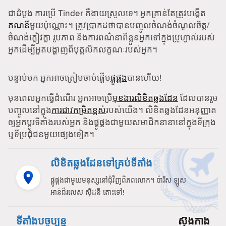
ជាដំបូង ការប្រើ Tinder គឺងាយស្រួលទេ។ អ្នកគ្រាន់តែត្រូវបង្កើត
គណនី
មួយប៉ុណ្ណោះ។ ត្រូវប្រាកដថាបានបញ្ចូលចំណង់ចំណូលចិត្ត/
ចំណង់ក្លៀវក្លា រូបភាព និងការពណ៌នាពីខ្លួនអ្នកទៅក្នុងប្រូហ្វាល់របស់
អ្នកដើម្បីអួតបង្ហាញពីបុគ្គលិកលក្ខណៈរបស់អ្នក។
បន្ទាប់មក អ្នកអាចត្រៀមចាប់ផ្តើម
ផ្គូផ្គង
បានហើយ!
មុនពេលអ្នកធ្វើដំណើរ អ្នកអាចប្រើ
មុខងារលិខិតឆ្លងដែន
ដែលបានរួម
បញ្ចូលនៅក្នុង
ការជាវកម្រិតខ្ពស់
របស់យើង។ លិខិតឆ្លងដែនអនុញ្ញាត
ឲ្យអ្នកប្តូរទីតាំងរបស់អ្នក និងផ្គូផ្គងជាមួយសមាជិកនានានៅក្នុងទីក្រុង
ឬទីប្រជុំជនមួយផ្សេងទៀត។
លិខិតឆ្លងដែនទៅគ្រប់ទីតាំង
ផ្គូផ្គងជាមួយមនុស្សនៅជុំវិញពិភពលោក។ ប៉ារីស ឡូស
អាន់ជ័រលេស ស៊ីដនី តោះទៅ!
ទីតាំងបច្ចុប្បន្ន
ស៊ុងកាង