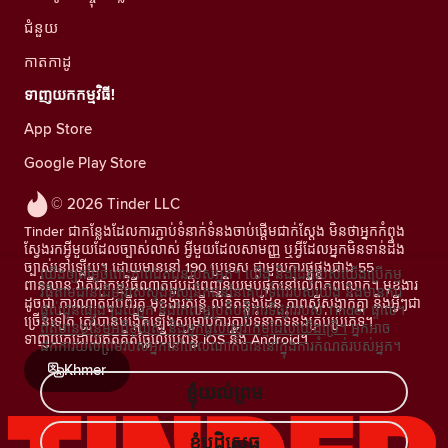
ជំនួយ
កាតកាដូ
ទាញយកកម្មវិធី!
App Store
Google Play Store
© 2026 Tinder LLC
Tinder ជាកន្លែងដែលការភ្ជាប់ទំនាក់ទំនងចាប់ផ្តើមជាក់ស្តែង មិនថាអ្នកកំពុង
ស្វែងរកអ្វីមួយដែលច្បាស់លាស់ អ្វីមួយដែលសាមញ្ញ ឬអ្វីដែលអ្នកមិនទាន់ដឹង
ច្បាស់នៅឡើយ។ ដោយមាននៅ 190 ប្រទេស ជាមួយការផ្គូផ្គងជាង 55
យើងឲ្យតម្លៃចំពោះភាពឯកជនរបស់អ្នក។ យើង និងដៃគូរបស់យើងប្រើកម្ម
ពាន់លាន វាគឺជាកម្មវិធីណាត់ជួបដ៏ពេញនិយមបំផុតនៅលើពិភពលោក។ មុខងារ
វិធីតាមដានដើម្បីវាស់ស្ទង់ទស្សនិកជននៃគេហទំព័ររបស់យើង និងមានការ
ដូចជា ការណាត់ជួបពីរគូ មុខងារតន្រ្តី លិខិតឆ្លងដែន ភាពស៊ីសង្វាក់គ្នា និងអ្វីៗជា
ផ្តល់ជូនផ្សេងៗដល់អ្នក និងកែលម្អប្រតិបត្តិការទីផ្សាររបស់ Tinder ផ្ទាល់។
ច្រើនទៀត ត្រូវបានបង្កើតឡើងសម្រាប់ការភ្ជាប់ទំនាក់ទំនងគ្រប់ប្រភេទ។
ព័ត៌មានបន្ថែមអំពីខូឃីស៍ និងអ្នកផ្តល់សេវាកម្មដែលយើងប្រើ។
អ្នកអាច
ទាញយកដោយឥតគិតថ្លៃលើប្រព័ន្ធ iOS និង Android។
ដកការយល់ព្រមរបស់អ្នកនៅពេលណាក៏បាននៅក្នុងការកំណត់របស់អ្នក។
Khmer
ខ្ញុំយល់ព្រម
ខ្ញុំបដិសេធ