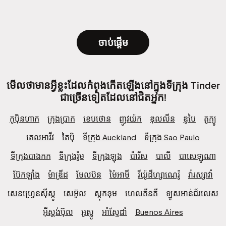
ចាប់ផ្តើម
មើលថាមានអ្វីខ្លះដែលកំពុងកើតឡើងនៅក្នុងទីក្រុង Tinder
ជាច្រើនទៀតដែលនៅជិតអ្នក!
កូប៉ិនហាក
ក្រុងប្រាក
ខេបថោន
ញូវយ៉ក
ឌុលលីន
ឌូបៃ
តូក្យូ
តេលអាវីវ
តៃប៉ិ
ទីក្រុង Auckland
ទីក្រុង Sao Paulo
ទីក្រុងបាងកក
ទីក្រុងរ៉ូម
ទីក្រុងឡុង
ប៉ារីស
បាលី
បាសេឡូណា
ប៊ែកឡាំង
ម៉ាឌ្រីដ
មែលប៊ន
ម៉ៃអាមី
រីយ៉ូដឺហ្សាណេរ៉ូ
វ៉ារស្សាវ៉ា
សេន​ហ្វ្រេ​ន​ស៊ី​ស្កូ
សេអ៊ូល
ស្តុកខុម
ហេលគីនគី
ឡូស​អាន់​ជ័រ​លេស
អ៊ីស្តង់ប៊ុល
អូស្លូ
អាំស្ទែដាំ
Buenos Aires