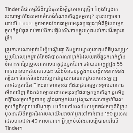
Tinder គឺជាកម្មវិធីដ៏ល្អបំផុតដើម្បីជួបមនុស្សថ្មី។ កំពុងស្វែងរក
នរណាម្នាក់ដែលមានចំណង់ចំណូលចិត្តដូចអ្នកឬ? គ្មានបញ្ហាទេ។
នៅលើ Tinder អ្នកអាចជជែកជាមួយមនុស្សផ្សេងៗអំពីអ្វីដែលអ្នក
ចូលចិត្តបំផុត រាប់ចាប់ពីការធ្វើដំណើរតាមផ្លូវរហូតដល់ការដើរផ្សាររា
ត្រី។
ត្រូវការនរណាម្នាក់ដើម្បីបណ្តើរគ្នា និងអួតបង្ហាញនៅក្នុងពិធីបុណ្យឬ?
ឬប្រហែលអ្នកគ្រាន់តែចង់បាននរណាម្នាក់ដែលយកចិត្តទុកដាក់ខ្លាំង
ចំពោះការប្រែប្រួលអាកាសធាតុដូចអ្នកដែរ។ ដោយមានគូផ្គូផ្គង 55
ពាន់លានមកដល់ពេលនេះ យើងមិនបារម្ភក្នុងការបង្កើតទំនាក់ទំនង
ឡើយ។ ទំនាក់ទំនងរបស់អ្នកជាមួយការណាត់ជួបតាមអនឡាញ
កាន់តែប្រសើរ៖ Tinder មានមុខងារដែលជួយឲ្យអ្នកទទួលបានការ
មើលឃើញ និងកត់សម្គាល់ដោយមនុស្សដែលអ្នកចូលចិត្ត។ ជួបមិត្ត
ភក្តិដែលចូលចិត្តកាហ្វេ ខ្លាំងដូចអ្នកដែរ ឬស្វែងរកនរណាម្នាក់ដែល
ចូលចិត្តកីឡាវាយសីដូចគ្នា។ ហើយនៅពេលដែលអ្នកចង់ចេញពីទីក្រុង
មុខងារលិខិតឆ្លងដែនរបស់យើងអាចនាំអ្នកទៅកាន់ជាង 190 ប្រទេស
ដែលមានជាង 40 ភាសាបាន។ អ្វីៗគ្រប់យ៉ាងអាចធ្វើបាននៅលើ
Tinder។