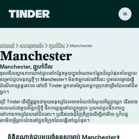
ទំ
ព័
រ
ដើ
ម
គោលដៅ
សហរដ្ឋអាមេរិក
ញូហាំបឺស
Manchester
T
Manchester
i
n
d
Manchester, ញូហាំបឺស
e
ចូលមើលស្ថានភាពណាត់ជួបនៅកន្លែងមួយក្នុងចំណោមកន្លែងដ៏ល្អបំផុតទាំងឡាយ
r
សម្រាប់ជួបមនុស្សថ្មីៗ៖ Manchester។ មិនថាអ្នករស់នៅទីនេះ ឬមានគម្រោងធ្វើ
ដំណើរកម្សាន្តនោះទេ នៅលើ Tinder អ្នកអាចស្វែងរកអ្នកស្រុកជាច្រើនដែលនៅជិត
អ្នក។
ប្រើ Tinder ដើម្បីផ្គូផ្គងជាមួយមនុស្សដែលមានចំណង់ចំណូលចិត្តដូចអ្នក ដើរលេង
ពេលយប់ជាមួយមិត្តភក្តិថ្មី ផឹកកម្សាន្តនៅបាក្នុងស្រុក ឬណាត់ជួបផឹកកាហ្វេ
នៅហាងកាហ្វេដែលនៅជិតនោះ។ ឬដើរលេងជុំវិញទីក្រុងដើម្បីរកមើល ឬក៏បន្ត
រកមើលអ្វីគ្រប់យ៉ាងនៅក្នុងទីក្រុងដែលធ្វើទៅល្អបំផុត។
គំនិតណាត់ជួបមួយចំនួនសម្រាប់ Manchester៖