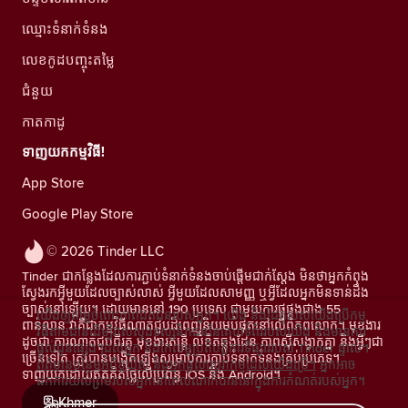
ឈ្មោះទំនាក់ទំនង
លេខកូដបញ្ចុះតម្លៃ
ជំនួយ
កាតកាដូ
ទាញយកកម្មវិធី!
App Store
Google Play Store
© 2026 Tinder LLC
Tinder ជាកន្លែងដែលការភ្ជាប់ទំនាក់ទំនងចាប់ផ្តើមជាក់ស្តែង មិនថាអ្នកកំពុង
ស្វែងរកអ្វីមួយដែលច្បាស់លាស់ អ្វីមួយដែលសាមញ្ញ ឬអ្វីដែលអ្នកមិនទាន់ដឹង
ច្បាស់នៅឡើយ។ ដោយមាននៅ 190 ប្រទេស ជាមួយការផ្គូផ្គងជាង 55
យើងឲ្យតម្លៃចំពោះភាពឯកជនរបស់អ្នក។ យើង និងដៃគូរបស់យើងប្រើកម្ម
ពាន់លាន វាគឺជាកម្មវិធីណាត់ជួបដ៏ពេញនិយមបំផុតនៅលើពិភពលោក។ មុខងារ
វិធីតាមដានដើម្បីវាស់ស្ទង់ទស្សនិកជននៃគេហទំព័ររបស់យើង និងមានការ
ដូចជា ការណាត់ជួបពីរគូ មុខងារតន្រ្តី លិខិតឆ្លងដែន ភាពស៊ីសង្វាក់គ្នា និងអ្វីៗជា
ផ្តល់ជូនផ្សេងៗដល់អ្នក និងកែលម្អប្រតិបត្តិការទីផ្សាររបស់ Tinder ផ្ទាល់។
ច្រើនទៀត ត្រូវបានបង្កើតឡើងសម្រាប់ការភ្ជាប់ទំនាក់ទំនងគ្រប់ប្រភេទ។
ព័ត៌មានបន្ថែមអំពីខូឃីស៍ និងអ្នកផ្តល់សេវាកម្មដែលយើងប្រើ។
អ្នកអាច
ទាញយកដោយឥតគិតថ្លៃលើប្រព័ន្ធ iOS និង Android។
ដកការយល់ព្រមរបស់អ្នកនៅពេលណាក៏បាននៅក្នុងការកំណត់របស់អ្នក។
Khmer