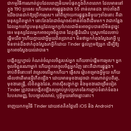
ជាកម្មវិធីការណាត់ជួបដែលពេញនិយមបំផុតក្នុងពិភពលោក ដែលមាននៅ
ក្នុង 190 ប្រទេស ហើយមានការផ្គូផ្គងជាង 55 ពាន់លានដង ចាប់តាំងពី
យើងបានដាក់ឱ្យប្រើការអូស។ នៅពីក្រោយការផ្គូផ្គងនីមួយៗទាំងនោះ គឺជា
មនុស្សពិតម្នាក់។ នោះតែងតែជាចំណុចសំខាន់តាំងពីដើមមក។ វាជាកន្លែង
ដែលអ្នកទៅជួបមនុស្សដែលអ្នកប្រហែលជាមិនអាចជួបបានបើមិនដូច្នេះ
ទេ៖ មនុស្សដែលអ្នកអាចលួចចិត្តបាន ដៃគូធ្វើដំណើរ ឬស្នេហាដែលចាប់
ផ្តើមយឺតៗហើយក្លាយជាអ្វីមួយពិតប្រាកដ។ មិនថាអ្នកកំពុងស្វែងរកអ្វី ឬ
មិនទាន់ដឹងថាកំពុងស្វែងរកអ្វីក៏ដោយ Tinder ផ្តល់ក្រុមឱ្យអ្នក ដើម្បីឱ្យ
អ្នកអាចស្វែងយល់វាបាន។
បង្កើតប្រូហ្វាល់ កំណត់ចំណូលចិត្តរបស់អ្នក ហើយចាប់ផ្តើមការអូស។ អ្នក
ចូលចិត្តនរណាម្នាក់ ហើយពួកគេចូលចិត្តអ្នកវិញ នោះគឺជាការផ្គូផ្គង។
ចាប់ពីទីនោះទៅ វាស្រេចលើអ្នកហើយ។ ផ្ញើសារ រៀបគម្រោងអ្វីមួយ ហើយ
មើលថាតើមានអ្វីកើតឡើង។ ដោយមានមុខងារដូចជា ការណាត់ជួបពីរគូ,
មុខងារតន្រ្តី, លិខិតឆ្លងដែន, ភាពស៊ីសង្វាក់គ្នា និងមុខងារជាច្រើនទៀត
Tinder ត្រូវបានបង្កើតឡើងសម្រាប់គ្រប់ប្រភេទនៃការភ្ជាប់ទំនាក់ទំនង៖
បែបសាមញ្ញ, បែបច្បាស់លាស់, ឬអ្វីមួយនៅចន្លោះនោះ។
ទាញយកកម្មវិធី Tinder ដោយឥតគិតថ្លៃលើ iOS និង Android។