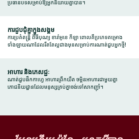
ប្រធានបទសម្រាប់ឱ្យអ្នកនិយាយគ្នាបាន។
ការជួបជុំគ្នាក្នុងសង្គម
ការប្រគំតន្ត្រី ពិធីបុណ្យ ខារ៉ាអូខេ កីឡា ពោលគឺប្រភេទគម្រោង
ទាំងឡាយណាដែលរឹតតែល្អជាងមុនសម្រាប់ការណាត់ជួបអ្នកថ្មី!
អាហារ និងភេសជ្ជៈ
ណាត់ជួបផឹកកាហ្វេ អាហារព្រឹកយឺត ចម្អិនអាហារជាមួយគ្នា
ភោជនីយដ្ឋានដែលមនុស្សគ្រប់គ្នាចង់ទៅសាកញ៉ាំ។