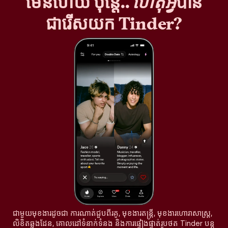
មែនហើយ ប៉ុន្តែ..
ហេតុអ្វី
បាន
ជារើសយក Tinder?
ជាមួយមុខងារដូចជា ការណាត់ជួបពីរគូ, មុខងារតន្រ្តី, មុខងារហោរាសាស្ត្រ,
លិខិតឆ្លងដែន, គោលដៅទំនាក់ទំនង និងការផ្ទៀងផ្ទាត់រូបថត Tinder បន្ត