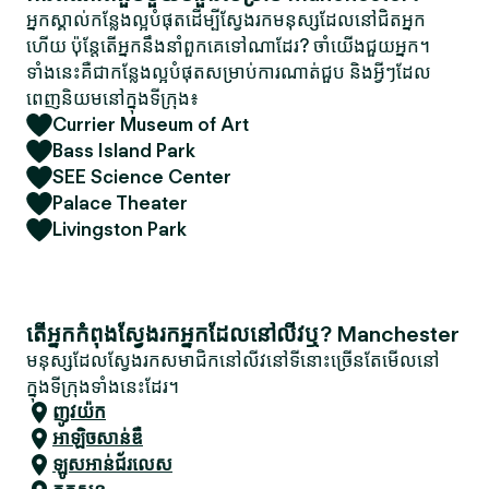
អ្នកស្គាល់កន្លែងល្អបំផុតដើម្បីស្វែងរកមនុស្សដែលនៅជិតអ្នក
ហើយ ប៉ុន្តែតើអ្នកនឹងនាំពួកគេទៅណាដែរ? ចាំយើងជួយអ្នក។
ទាំងនេះគឺជាកន្លែងល្អបំផុតសម្រាប់ការណាត់ជួប និងអ្វីៗដែល
ពេញនិយមនៅក្នុងទីក្រុង៖
Currier Museum of Art
Bass Island Park
SEE Science Center
Palace Theater
Livingston Park
តើអ្នកកំពុងស្វែងរកអ្នកដែលនៅលីវឬ? Manchester
មនុស្សដែលស្វែងរកសមាជិកនៅលីវនៅទីនោះច្រើនតែមើលនៅ
ក្នុងទីក្រុងទាំងនេះដែរ។
ញូវយ៉ក
អាឡិចសាន់ឌឺ
ឡូស​អាន់​ជ័រ​លេស