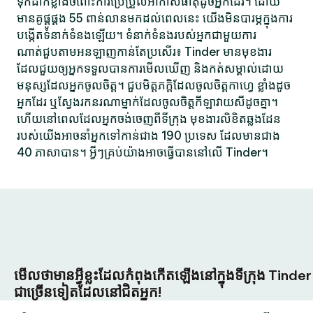
ទុកដាក់ខ្លាំងចំពោះការប្រែប្រួលអាកាសធាតុដូចអ្នកដែរ។ ដោយ
មានគូផ្គូផ្គង 55 ពាន់លានមកដល់ពេលនេះ យើងមិនបារម្ភក្នុងការ
បង្កើតទំនាក់ទំនងឡើយ។ ទំនាក់ទំនងរបស់អ្នកជាមួយការ
ណាត់ជួបតាមអនឡាញកាន់តែប្រសើរ៖ Tinder មានមុខងារ
ដែលជួយឲ្យអ្នកទទួលបានការមើលឃើញ និងកត់សម្គាល់ដោយ
មនុស្សដែលអ្នកចូលចិត្ត។ ជួបមិត្តភក្តិដែលចូលចិត្តកាហ្វេ ខ្លាំងដូច
អ្នកដែរ ឬស្វែងរកនរណាម្នាក់ដែលចូលចិត្តកីឡាវាយសីដូចគ្នា។
ហើយនៅពេលដែលអ្នកចង់ចេញពីទីក្រុង មុខងារលិខិតឆ្លងដែន
របស់យើងអាចនាំអ្នកទៅកាន់ជាង 190 ប្រទេស ដែលមានជាង
40 ភាសាបាន។ អ្វីៗគ្រប់យ៉ាងអាចធ្វើបាននៅលើ Tinder។
មើលថាមានអ្វីខ្លះដែលកំពុងកើតឡើងនៅក្នុងទីក្រុង Tinder
ជាច្រើនទៀតដែលនៅជិតអ្នក!