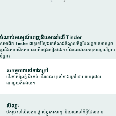
ចំណាប់អារម្មណ៍ពេញនិយមនៅលើ Tinder
សមាជិក Tinder ជាទូទៅស្វែងរកចំណង់ចំណូលចិត្តដែលពួកគេមានដូច
គ្នានឹងសមាជិកសហគមន៍ផ្សេងទៀតដែរ។ ទាំងនេះជាសកម្មភាពទូទៅមួយ
ចំនួន៖
សកម្មភាពនៅខាងក្រៅ
ដើរកាត់ព្រៃភ្នំ ជិះកង់ ដើរលេង ឬនៅខាងក្រៅដោយហេតុផល
ណាមួយក៏ដោយ។
សិល្បៈ
ថតរូប ទៅមើលកុន ផ្លាស់ប្តូរភាសាគ្នា និយាយទៅគឺអ្វីដែលមាន