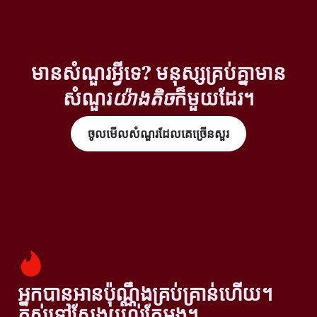
មានសំណួរអ្វីទេ? មនុស្សគ្រប់គ្នាមាន
សំណួរ
យ៉ាងតិច
ក៏មួយដែរ។
ចូលមើលសំណួរដែលគេច្រើនសួរ
អ្នកបានអានប៉ុណ្ណឹងគ្រប់គ្រាន់ហើយ។
តស់ទៅស្វែងយល់តែម្តង។