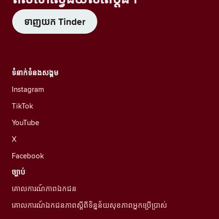
ទាញយក Tinder
ទំនាក់ទំនងសង្គម
Instagram
TikTok
YouTube
X
Facebook
ច្បាប់
គោលការណ៍ភាពឯកជន
គោលការណ៍ឯកជនភាពស្ដីពីទិន្នន័យសុខភាពអ្នកប្រើប្រាស់