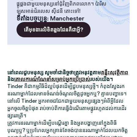
ផ្គូផ្គងជាមួយមនុស្សនៅជុំវិញពិភពលោក។ ប៉ារីស
ឡូសអាន់ជ័រលេស ស៊ីដនី តោះទៅ!
ទីតាំងបច្ចុប្បន្ន
:
Manchester
តើមុខងារលិខិតឆ្លងដែនគឺជាអ្វី?
នៅពេលជួបមនុស្ស សូមចាំជានិច្ចថាត្រូវអនុវត្តតាម
គន្លឹះសុវត្ថិភាព
និង
គោលការណ៍ណែនាំសម្រាប់អ្នកប្រើប្រាស់
របស់យើង។
Tinder គឺជាកម្មវិធីដ៏ល្អបំផុតដើម្បីជួបមនុស្សថ្មី។ កំពុងស្វែងរក
នរណាម្នាក់ដែលមានចំណង់ចំណូលចិត្តដូចអ្នកឬ? គ្មានបញ្ហាទេ។
នៅលើ Tinder អ្នកអាចជជែកជាមួយមនុស្សផ្សេងៗអំពីអ្វីដែល
អ្នកចូលចិត្តបំផុត រាប់ចាប់ពីការធ្វើដំណើរតាមផ្លូវរហូតដល់ការដើរ
ផ្សាររាត្រី។
ត្រូវការនរណាម្នាក់ដើម្បីបណ្តើរគ្នា និងអួតបង្ហាញនៅក្នុងពិធី
បុណ្យឬ? ឬប្រហែលអ្នកគ្រាន់តែចង់បាននរណាម្នាក់ដែលយកចិត្ត