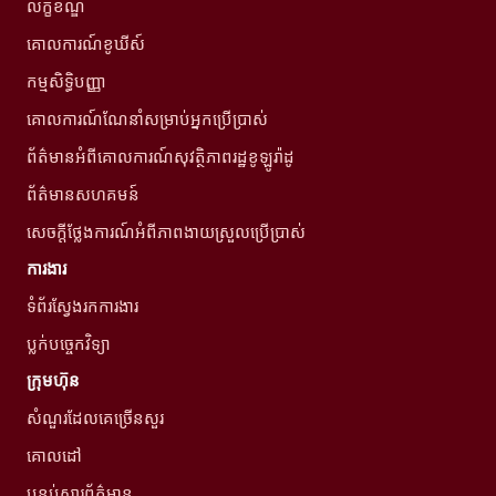
លក្ខខណ្ឌ
គោលការណ៍ខូឃីស៍
កម្មសិទ្ធិបញ្ញា
គោលការណ៍ណែនាំសម្រាប់អ្នកប្រើប្រាស់
ព័ត៌មានអំពីគោលការណ៍សុវត្ថិភាពរដ្ឋខូឡូរ៉ាដូ
ព័ត៌មានសហគមន៍
សេចក្តីថ្លែងការណ៍អំពីភាពងាយស្រួលប្រើប្រាស់
ការងារ
ទំព័រស្វែងរកការងារ
ប្លក់បច្ចេកវិទ្យា
ក្រុមហ៊ុន
សំណួរដែលគេច្រើនសួរ
គោលដៅ
បន្ទប់សារព័ត៌មាន