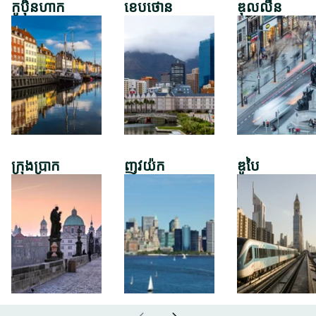
កូប៉ិនហាក
ខេបថោន
ឌុលលីន
ក្រុងប្រាក
ញូវយ៉ក
ឌូបៃ