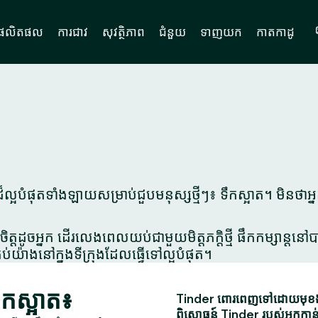
ផលិតផល
ការជាវ
សុវត្ថិភាព
ជំនួយ
ទាញយក
កាតកាដូ
អបំផុតទាំងឡាយសម្រាប់ជួបមនុស្សថ្មីៗ៖ ទឹកស្អាត។ មិនថាអ
ិត្តដូចអ្នក ដើរលេងពេលយប់ជាមួយមិត្តភក្តិថ្មី ផឹកកម្សាន្ត
ប់យ៉ាងនៅក្នុងទីក្រុងដែលធ្វើទៅល្អបំផុត។
ឹកស្អាត៖
Tinder ពោរពេញទៅដោយមុខងារស
ពិសោធន៍ Tinder របស់អ្នកកាន