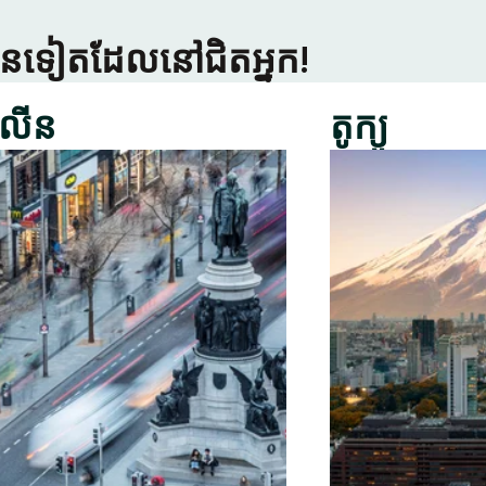
្រើនទៀតដែលនៅជិតអ្នក!
លីន
តូក្យូ