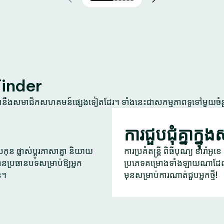
Tinder
្នានឹងសមាជិកសហគមន៍ផ្សេងទៀតដែរ។ ទាំងនេះជាសកម្មភាពទូទៅមួយចំ
ការជួបជុំគ្នាក្នុ
ុន ផ្លាស់ប្តូរភាសាគ្នា និយាយ
ការប្រគំតន្ត្រី ពិធីបុណ្យ ខារ៉ាអ
ានប្រធានបទសម្រាប់ឱ្យអ្នក
ប្រភេទគម្រោងទាំងឡាយណាដែល
ន។
មុនសម្រាប់ការណាត់ជួបអ្នកថ្មី!