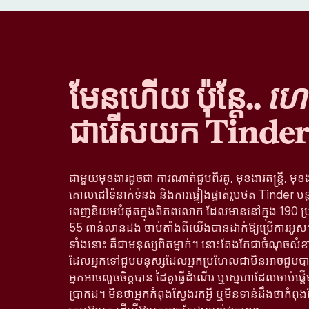
មែនហើយ ប៉ុន្តែ..
ហេតុ
ជារើសយក Tinder
ជាមួយមុខងារដូចជា ការណាត់ជួបពីរគូ, មុខងារតន្រ្តី, មុខ
គោលដៅទំនាក់ទំនង និងការផ្ទៀងផ្ទាត់រូបថត Tinder បន
ពេញនិយមបំផុតក្នុងពិភពលោក ដែលមាននៅក្នុង 190 ប្
55 ពាន់លានដង ចាប់តាំងពីយើងបានដាក់ឱ្យប្រើការអូស។ 
ទាំងនោះ គឺជាមនុស្សពិតម្នាក់។ នោះតែងតែជាចំណុចសំខា
ដែលអ្នកទៅជួបមនុស្សដែលអ្នកប្រហែលជាមិនអាចជួបបាន
អ្នកអាចលួចចិត្តបាន ដៃគូធ្វើដំណើរ ឬស្នេហាដែលចាប់ផ្
ប្រាកដ។ មិនថាអ្នកកំពុងស្វែងរកអ្វី ឬមិនទាន់ដឹងថាកំពុង