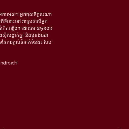
តើមការអូស។ អ្នកចូលចិត្តនរណា
ាប់ពីទីនោះទៅ វាស្រេចលើអ្នក
អ្វីកើតឡើង។ ដោយមានមុខងារ
ពស៊ីសង្វាក់គ្នា និងមុខងារជា
ទនៃការភ្ជាប់ទំនាក់ទំនង៖ បែប
Android។