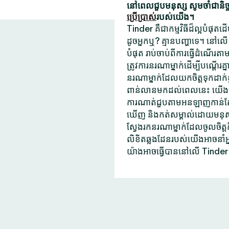
នៅពេលជួបមនុស្ស សូមចាំជានិច្ចថ
ប្រើប្រាស់
របស់យើង។
Tinder គឺជាកម្មវិធីដ៏ល្អបំផុត
ដូចអ្នកឬ? គ្មានបញ្ហាទេ។ នៅលើ
បំផុត រាប់ចាប់ពីការធ្វើដំណើរតាម
ត្រូវការនរណាម្នាក់ដើម្បីបណ្តើរ
នរណាម្នាក់ដែលយកចិត្តទុកដាក់ខ
ពាន់លានមកដល់ពេលនេះ យើងមិនប
ការណាត់ជួបតាមអនឡាញកាន់តែ
ឃើញ និងកត់សម្គាល់ដោយមនុស្សដែល
ស្វែងរកនរណាម្នាក់ដែលចូលចិត្
លិខិតឆ្លងដែនរបស់យើងអាចនាំអ
យ៉ាងអាចធ្វើបាននៅលើ Tinder