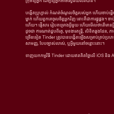
ក្រុមឱ្យអ្នក ដើម្បីឱ្យអ្នកអាចស្វែងយល់វាបាន។
បង្កើតប្រូហ្វាល់ កំណត់ចំណូលចិត្តរបស់អ្នក ហើយចាប់ផ្
ម្នាក់ ហើយពួកគេចូលចិត្តអ្នកវិញ នោះគឺជាការផ្គូផ្គង។ ច
ហើយ។ ផ្ញើសារ រៀបគម្រោងអ្វីមួយ ហើយមើលថាតើមាន
ដូចជា ការណាត់ជួបពីរគូ, មុខងារតន្រ្តី, លិខិតឆ្លងដែន, ភា
ច្រើនទៀត Tinder ត្រូវបានបង្កើតឡើងសម្រាប់គ្រប់ប្រភេ
សាមញ្ញ, បែបច្បាស់លាស់, ឬអ្វីមួយនៅចន្លោះនោះ។
ទាញយកកម្មវិធី Tinder ដោយឥតគិតថ្លៃលើ iOS និង 