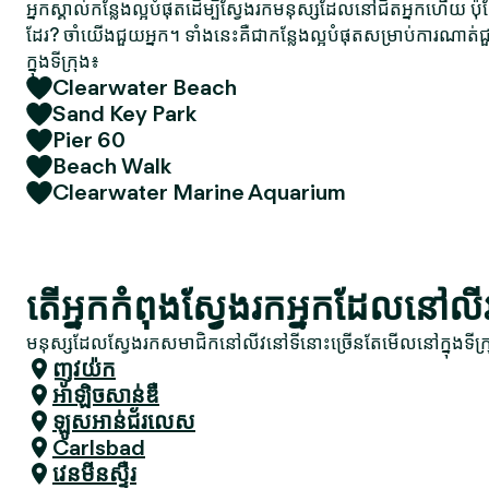
អ្នកស្គាល់កន្លែងល្អបំផុតដើម្បីស្វែងរកមនុស្សដែលនៅជិតអ្នកហើយ ប៉
ដែរ? ចាំយើងជួយអ្នក។ ទាំងនេះគឺជាកន្លែងល្អបំផុតសម្រាប់ការណា
ក្នុងទីក្រុង៖
Clearwater Beach
Sand Key Park
Pier 60
Beach Walk
Clearwater Marine Aquarium
តើអ្នកកំពុងស្វែងរកអ្នកដែលនៅលី
មនុស្សដែលស្វែងរកសមាជិកនៅលីវនៅទីនោះច្រើនតែមើលនៅក្នុងទីក្រ
ញូវយ៉ក
អាឡិចសាន់ឌឺ
ឡូស​អាន់​ជ័រ​លេស
Carlsbad
វេនមីនស្ទឺរ