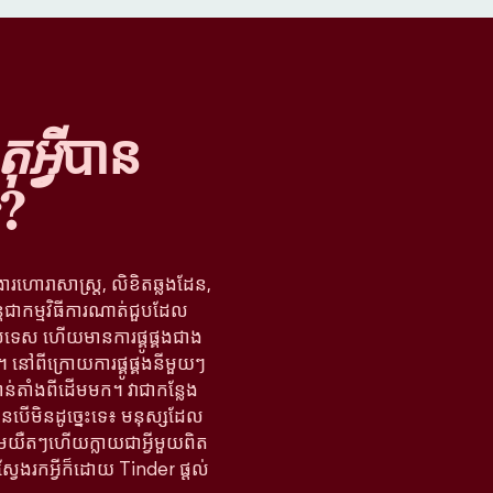
អ្វី
បាន
?
ងារហោរាសាស្ត្រ, លិខិតឆ្លងដែន,
្តជាកម្មវិធីការណាត់ជួបដែល
រទេស ហើយមានការផ្គូផ្គងជាង
នៅពីក្រោយការផ្គូផ្គងនីមួយៗ
ន់តាំងពីដើមមក។ វាជាកន្លែង
បើមិនដូច្នេះទេ៖ មនុស្សដែល
តើមយឺតៗហើយក្លាយជាអ្វីមួយពិត
ស្វែងរកអ្វីក៏ដោយ Tinder ផ្តល់