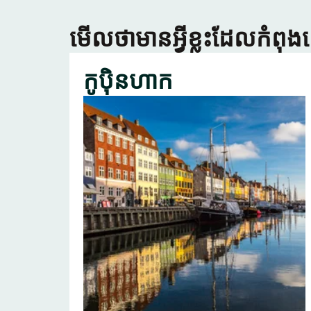
មើលថាមានអ្វីខ្លះដែលកំពុង
កូប៉ិនហាក