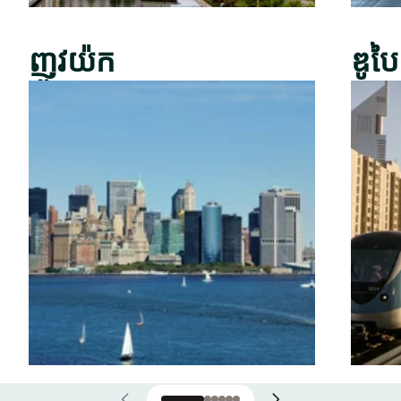
ញូវយ៉ក
ឌូបៃ