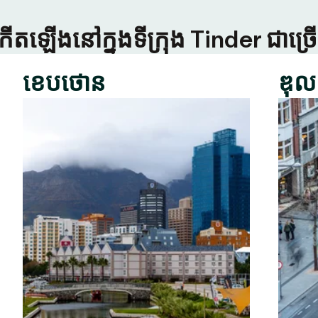
កើតឡើងនៅក្នុងទីក្រុង Tinder ជាច
ខេបថោន
ឌុល