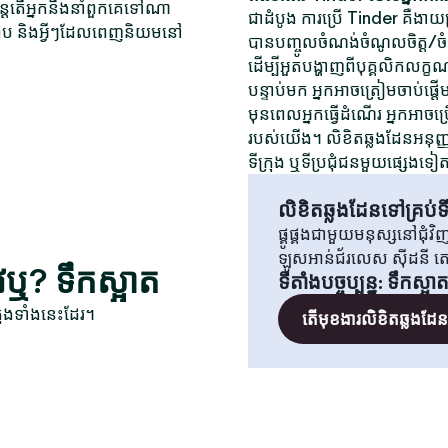
ុន្តែតើអ្នកនឹងនាំពួកគេទៅណា
ជាដំបូង ការប្រើ Tinder គឺងាយស្
ត់ជួប និងអ្វីៗដែលពេញនិយមនៅ
បានបញ្ចូលចំណង់ចំណូលចិត្ត/ចំណង់
ដើម្បីអួតបង្ហាញពីបុគ្គលិកលក្ខ
បន្ទាប់មក អ្នកអាចត្រៀមចាប់ផ្តើ
មុនពេលអ្នកធ្វើដំណើរ អ្នកអាចប្
របស់យើង។ លិខិតឆ្លងដែនអនុញ្ញាត
ទីក្រុង ឬទីប្រជុំជនមួយផ្សេងទៀ
លិខិតឆ្លងដែនទៅគ្រប់ទី
ផ្គូផ្គងជាមួយមនុស្សនៅជុំ
ឡូសអាន់ជ័រលេស ស៊ីដនី 
វឬ? ទឹកស្អាត
ទីតាំងបច្ចុប្បន្ន
:
ទឹកស្អា
ុងទាំងនេះដែរ។
តើមុខងារលិខិតឆ្លងដែនគ