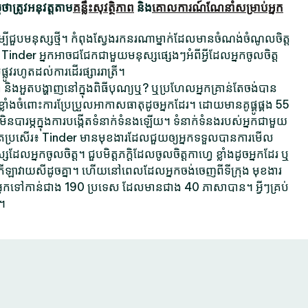
ាត្រូវអនុវត្តតាម
គន្លឹះសុវត្ថិភាព
និង
គោលការណ៍ណែនាំសម្រាប់អ្នក
ដើម្បីជួបមនុស្សថ្មី។ កំពុងស្វែងរកនរណាម្នាក់ដែលមានចំណង់ចំណូលចិត្ត
 Tinder អ្នកអាចជជែកជាមួយមនុស្សផ្សេងៗអំពីអ្វីដែលអ្នកចូលចិត្ត
ផ្លូវរហូតដល់ការដើរផ្សាររាត្រី។
គ្នា និងអួតបង្ហាញនៅក្នុងពិធីបុណ្យឬ? ឬប្រហែលអ្នកគ្រាន់តែចង់បាន
្លាំងចំពោះការប្រែប្រួលអាកាសធាតុដូចអ្នកដែរ។ ដោយមានគូផ្គូផ្គង 55
ារម្ភក្នុងការបង្កើតទំនាក់ទំនងឡើយ។ ទំនាក់ទំនងរបស់អ្នកជាមួយ
ប្រសើរ៖ Tinder មានមុខងារដែលជួយឲ្យអ្នកទទួលបានការមើល
អ្នកចូលចិត្ត។ ជួបមិត្តភក្តិដែលចូលចិត្តកាហ្វេ ខ្លាំងដូចអ្នកដែរ ឬ
តកីឡាវាយសីដូចគ្នា។ ហើយនៅពេលដែលអ្នកចង់ចេញពីទីក្រុង មុខងារ
្នកទៅកាន់ជាង 190 ប្រទេស ដែលមានជាង 40 ភាសាបាន។ អ្វីៗគ្រប់
។