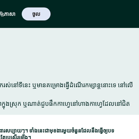
ភាសា
ចូល
្នករស់នៅទីនេះ ឬមានគម្រោងធ្វើដំណើរកម្សាន្តនោះទេ នៅលើ
នៅបាក្នុងស្រុក ឬណាត់ជួបផឹកកាហ្វេនៅហាងកាហ្វេដែលនៅជិត
ប្បាយៗ។ ទាំងនេះជាមុខងារមួយចំនួនដែលនឹងធ្វើឲ្យបទ
់តែប្រសើរឡើង។