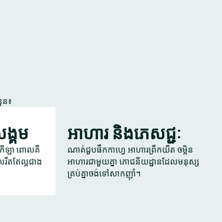
នួន៖
ងសង្គម
អាហារ និងភេសជ្ជៈ
ូខេ កីឡា ពោលគឺ
ណាត់ជួបផឹកកាហ្វេ អាហារព្រឹកយឺត ចម្អិន
រឹតតែល្អជាង
អាហារជាមួយគ្នា ភោជនីយដ្ឋានដែលមនុស្ស
គ្រប់គ្នាចង់ទៅសាកញ៉ាំ។