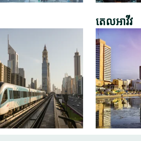
តេលអាវីវ