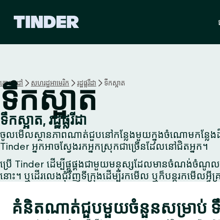
ទំ
ព័
រ
ដើ
ម
T
i
គោលដៅ
សហរដ្ឋអាមេរិក
រដ្ឋផ្លរីដា
ទឹកស្អាត
ទឹកស្អាត
n
d
e
ទឹកស្អាត, រដ្ឋផ្លរីដា
r
ចូលមើលស្ថានភាពណាត់ជួបនៅកន្លែងមួយក្នុងចំណោមកន្លែងដ៏ល្
Tinder អ្នកអាចស្វែងរកអ្នកស្រុកជាច្រើនដែលនៅជិតអ្នក។
ប្រើ Tinder ដើម្បីផ្គូផ្គងជាមួយមនុស្សដែលមានចំណង់ចំណូលច
នោះ។ ឬដើរលេងជុំវិញទីក្រុងដើម្បីរកមើល ឬក៏បន្តរកមើលអ្វីគ្រ
គំនិតណាត់ជួបមួយចំនួនសម្រាប់ ទ