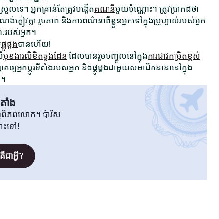
រួលទេ។ អ្នកគ្រាន់តែត្រូវបង្កើត
គណនី
មួយប៉ុណ្ណោះ។ ត្រូវប្រាកដថា
ក្លៀវក្លា រូបភាព និងការពណ៌នាពីខ្លួនអ្នកទៅក្នុងប្រូហ្វាល់របស់អ្នក
ណៈរបស់អ្នក។
ម
ផ្គូផ្គង
បានហើយ!
រើ
មុខងារលិខិតឆ្លងដែន
ដែលបានរួមបញ្ចូលនៅក្នុង
ការជាវកម្រិតខ្ពស់
ឲ្យអ្នកប្តូរទីតាំងរបស់អ្នក និងផ្គូផ្គងជាមួយសមាជិកនានានៅក្នុង
ត។
តាំង
វិញពិភពលោក។ ប៉ារីស
តោះទៅ!
ត
ឺជាអ្វី?