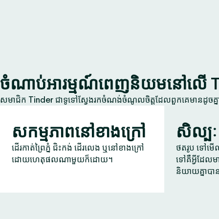
ចំណាប់អារម្មណ៍ពេញនិយមនៅលើ 
សមាជិក Tinder ជាទូទៅស្វែងរកចំណង់ចំណូលចិត្តដែលពួកគេមានដូចគ
សកម្មភាពនៅខាងក្រៅ
សិល្បៈ
ដើរកាត់ព្រៃភ្នំ ជិះកង់ ដើរលេង ឬនៅខាងក្រៅ
ថតរូប ទៅមើលក
ដោយហេតុផលណាមួយក៏ដោយ។
ទៅគឺអ្វីដែលម
និយាយគ្នាបា